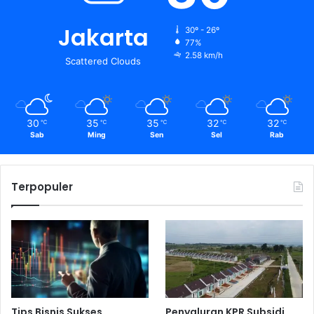
Jakarta
30º - 26º
77%
2.58 km/h
Scattered Clouds
30
35
35
32
32
℃
℃
℃
℃
℃
Sab
Ming
Sen
Sel
Rab
Terpopuler
Tips Bisnis Sukses
Penyaluran KPR Subsidi