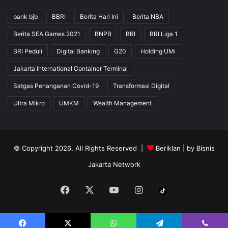
bank bjb
BBRI
Berita Hari Ini
Berita NBA
Berita SEA Games 2021
BNPB
BRI
BRI Liga 1
BRI Peduli
Digital Banking
G20
Holding UMi
Jakarta International Container Terminal
Satgas Penanganan Covid-19
Transformasi Digital
Ultra Mikro
UMKM
Wealth Management
© Copyright 2026, All Rights Reserved |
Beriklan
| by
Bisnis
Jakarta Network
Facebook
X
YouTube
Instagram
Tiktok