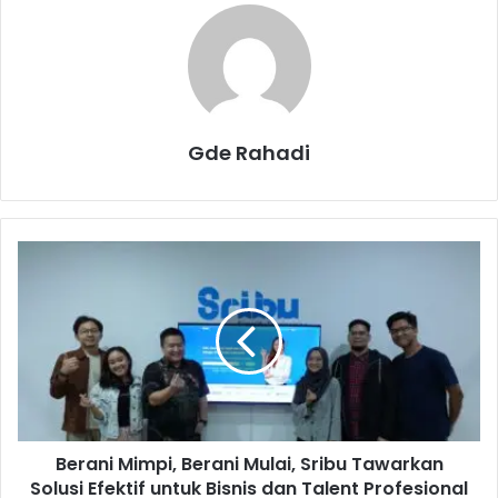
Gde Rahadi
B
e
r
a
n
i
M
i
m
Berani Mimpi, Berani Mulai, Sribu Tawarkan
p
Solusi Efektif untuk Bisnis dan Talent Profesional
i