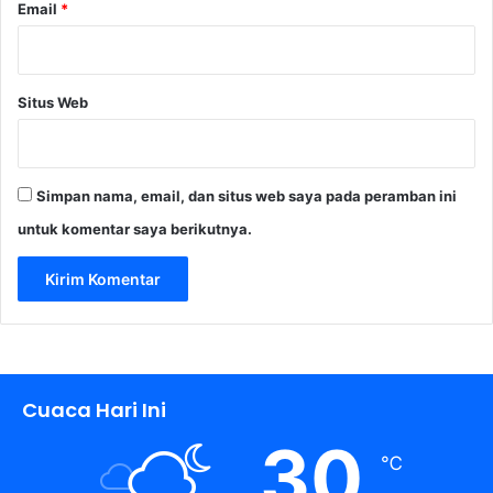
Email
*
s
i
o
n
Situs Web
a
l
d
i
T
Simpan nama, email, dan situs web saya pada peramban ini
e
untuk komentar saya berikutnya.
n
g
a
h
K
r
i
s
Cuaca Hari Ini
i
30
s
℃