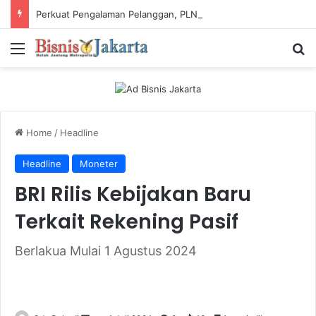
Perkuat Pengalaman Pelanggan, PLN Icon Plus Sabet Tiga Penghargaan CCW 2026
Menu
Ca
Home
/
Headline
Headline
Moneter
BRI Rilis Kebijakan Baru
Terkait Rekening Pasif
Berlakua Mulai 1 Agustus 2024