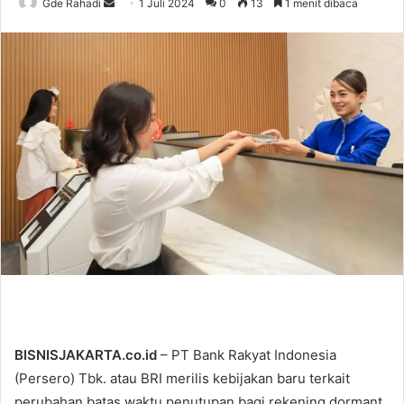
Gde Rahadi
S
1 Juli 2024
0
13
1 menit dibaca
e
n
d
a
n
e
m
a
i
l
BISNISJAKARTA.co.id
– PT Bank Rakyat Indonesia
(Persero) Tbk. atau BRI merilis kebijakan baru terkait
perubahan batas waktu penutupan bagi rekening dormant