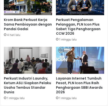
a
n
r
t
k
e
a
r
Krom Bank Perkuat Kerja
Perkuat Pengalaman
n
n
Sama Pembiayaan dengan
Pelanggan, PLN Icon Plus
S
a
Pandai Gadai
Sabet Tiga Penghargaan
o
s
CCW 2026
4 hari lalu
l
i
1 minggu lalu
u
o
s
n
i
a
E
l
f
y
e
a
k
n
t
g
Perkuat Industri Laundry,
Layanan Internet Tumbuh
i
D
Ketum ASLI Siapkan Pelaku
Pesat, PLN Icon Plus Raih
f
Usaha Tembus Standar
Penghargaan SBBI Awards
i
Dunia
2026
u
p
n
e
1 minggu lalu
1 minggu lalu
t
r
u
o