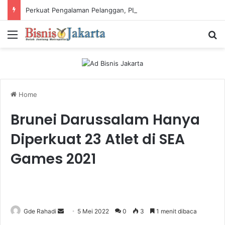
Perkuat Pengalaman Pelanggan, PLN Icon Plus Sabet Tiga Penghargaan CCW 2026
Menu
Ca
Home
Brunei Darussalam Hanya
Diperkuat 23 Atlet di SEA
Games 2021
Gde Rahadi
S
5 Mei 2022
0
3
1 menit dibaca
e