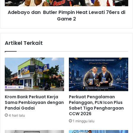
u
a
k
Adebayo dan Butler Pimpin Heat Lewati 76ers di
n
a
Game 2
n
B
R
u
e
t
Artikel Terkait
k
l
a
e
y
r
a
P
s
i
a
m
L
p
a
i
l
n
Krom Bank Perkuat Kerja
Perkuat Pengalaman
i
H
Sama Pembiayaan dengan
Pelanggan, PLN Icon Plus
n
e
Pandai Gadai
Sabet Tiga Penghargaan
d
a
CCW 2026
4 hari lalu
a
t
1 minggu lalu
r
L
i
e