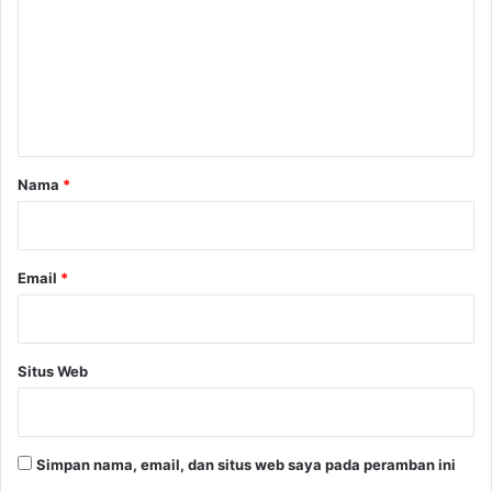
k
m
a
e
m
p
n
e
t
k
a
r
Nama
*
*
Email
*
Situs Web
Simpan nama, email, dan situs web saya pada peramban ini