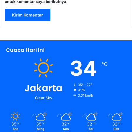
untuk komentar saya berikutnya.
Cuaca Hari Ini
34
℃
Jakarta
35º - 27º
43%
3.01 km/h
Clear Sky
35
35
32
32
32
℃
℃
℃
℃
℃
Sab
Ming
Sen
Sel
Rab