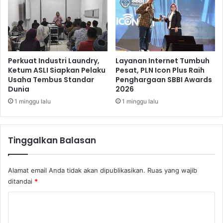
K
w
m
a
1
t
8
i
8
7
P
6
Perkuat Industri Laundry,
Layanan Internet Tumbuh
a
e
Ketum ASLI Siapkan Pelaku
Pesat, PLN Icon Plus Raih
l
Usaha Tembus Standar
Penghargaan SBBI Awards
r
Dunia
2026
i
s
m
d
1 minggu lalu
1 minggu lalu
a
i
n
G
a
a
Tinggalkan Balasan
n
m
-
e
K
2
Alamat email Anda tidak akan dipublikasikan.
Ruas yang wajib
m
ditandai
*
4
7
K
C
o
i