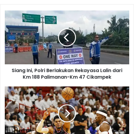
S
i
a
n
g
I
n
i
,
Siang Ini, Polri Berlakukan Rekayasa Lalin dari
P
Km 188 Palimanan-Km 47 Cikampek
o
l
r
A
i
d
B
e
e
b
r
a
l
y
a
o
k
d