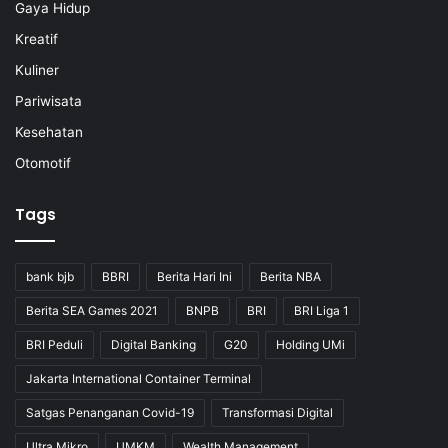
Gaya Hidup
Kreatif
Kuliner
Pariwisata
Kesehatan
Otomotif
Tags
bank bjb
BBRI
Berita Hari Ini
Berita NBA
Berita SEA Games 2021
BNPB
BRI
BRI Liga 1
BRI Peduli
Digital Banking
G20
Holding UMi
Jakarta International Container Terminal
Satgas Penanganan Covid-19
Transformasi Digital
Ultra Mikro
UMKM
Wealth Management