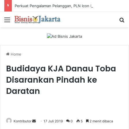
Perkuat Pengalaman Pelanggan, PLN Icon Plus Sabet Tiga Penghargaan CCW 2026
Menu
Ca
Home
Budidaya KJA Danau Toba
Disarankan Pindah ke
Daratan
Kontributor
S
17 Juli 2019
0
5
2 menit dibaca
e