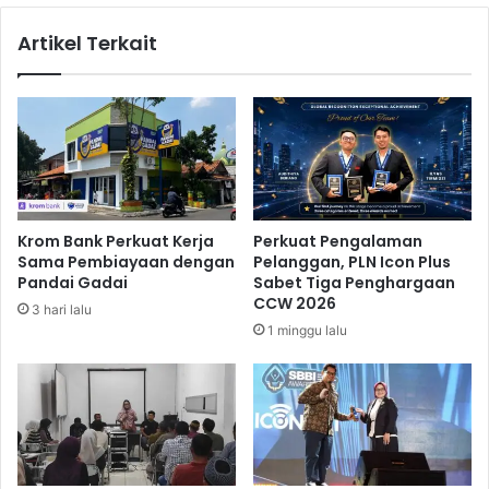
n
I
Artikel Terkait
t
n
a
d
A
o
k
n
t
e
i
s
f
i
L
a
o
M
Krom Bank Perkuat Kerja
Perkuat Pengalaman
b
i
Sama Pembiayaan dengan
Pelanggan, PLN Icon Plus
i
l
Pandai Gadai
Sabet Tiga Penghargaan
C
i
CCW 2026
3 hari lalu
h
k
1 minggu lalu
i
i
n
K
a
u
a
l
i
t