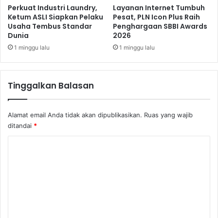
a
Perkuat Industri Laundry,
Layanan Internet Tumbuh
s
Ketum ASLI Siapkan Pelaku
Pesat, PLN Icon Plus Raih
Usaha Tembus Standar
Penghargaan SBBI Awards
T
Dunia
2026
e
r
1 minggu lalu
1 minggu lalu
b
a
i
Tinggalkan Balasan
k
,
I
Alamat email Anda tidak akan dipublikasikan.
Ruas yang wajib
n
ditandai
*
i
B
K
u
o
k
t
m
i
e
n
y
n
a
t