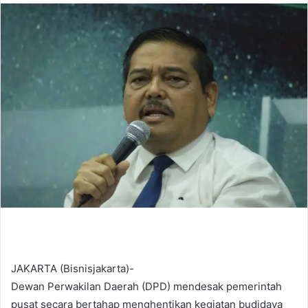
n
d
a
n
e
m
a
i
l
JAKARTA (Bisnisjakarta)-
Dewan Perwakilan Daerah (DPD) mendesak pemerintah
pusat secara bertahap menghentikan kegiatan budidaya