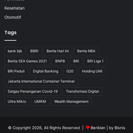
Kesehatan
Otomotif
Tags
bank bjb
BBRI
Berita Hari Ini
Berita NBA
Berita SEA Games 2021
BNPB
BRI
BRI Liga 1
BRI Peduli
Digital Banking
G20
Holding UMi
Jakarta International Container Terminal
Satgas Penanganan Covid-19
Transformasi Digital
Ultra Mikro
UMKM
Wealth Management
© Copyright 2026, All Rights Reserved |
Beriklan
| by
Bisnis