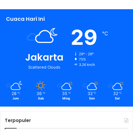
Cuaca Hari Ini
29
℃
Jakarta
29º - 28º
75%
3.26 km/h
Scattered Clouds
28
36
35
32
32
℃
℃
℃
℃
℃
Jum
Sab
Ming
Sen
Sel
Terpopuler