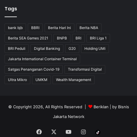
Tags
bank bjb
BBRI
Berita Hari Ini
Berita NBA
Berita SEA Games 2021
BNPB
BRI
BRI Liga 1
BRI Peduli
Digital Banking
G20
Holding UMi
Jakarta International Container Terminal
Satgas Penanganan Covid-19
Transformasi Digital
Ultra Mikro
UMKM
Wealth Management
© Copyright 2026, All Rights Reserved |
Beriklan
| by
Bisnis
Jakarta Network
Facebook
X
YouTube
Instagram
Tiktok