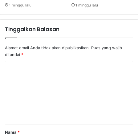
s
1 minggu lalu
1 minggu lalu
1
0
6
Tinggalkan Balasan
Y
e
n
Alamat email Anda tidak akan dipublikasikan.
Ruas yang wajib
ditandai
*
K
o
m
e
n
t
a
r
Nama
*