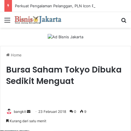
Perkuat Pengalaman Pelanggan, PLN Icon Plus Sabet Tiga Penghargaan CCW 2026
Menu
Ca
Home
Bursa Saham Tokyo Dibuka
Sedikit Menguat
bangkit
S
23 Februari 2018
0
9
e
Kurang dari satu menit
n