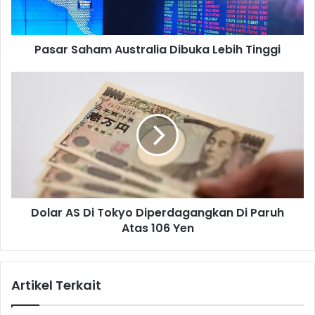
a
h
a
Pasar Saham Australia Dibuka Lebih Tinggi
m
A
u
D
s
o
t
l
r
a
a
r
l
A
i
S
a
D
D
i
Dolar AS Di Tokyo Diperdagangkan Di Paruh
i
T
b
Atas 106 Yen
o
u
k
k
y
a
o
Artikel Terkait
L
D
e
i
b