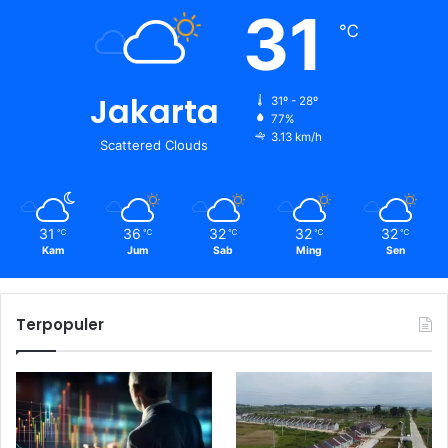
31
℃
Jakarta
31º - 28º
77%
3.13 km/h
Scattered Clouds
31
36
32
32
32
℃
℃
℃
℃
℃
Kam
Jum
Sab
Ming
Sen
Terpopuler