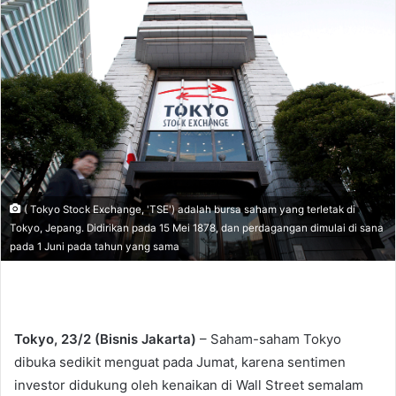
d
a
n
e
m
a
i
l
( Tokyo Stock Exchange, 'TSE') adalah bursa saham yang terletak di
Tokyo, Jepang. Didirikan pada 15 Mei 1878, dan perdagangan dimulai di sana
pada 1 Juni pada tahun yang sama
Tokyo, 23/2 (Bisnis Jakarta)
– Saham-saham Tokyo
dibuka sedikit menguat pada Jumat, karena sentimen
investor didukung oleh kenaikan di Wall Street semalam