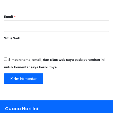
*
Email
*
Situs Web
Simpan nama, email, dan situs web saya pada peramban ini
untuk komentar saya berikutnya.
Cuaca Hari Ini