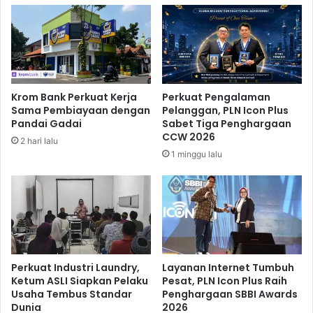
p
i
e
h
r
T
d
i
a
n
g
g
a
Krom Bank Perkuat Kerja
Perkuat Pengalaman
g
n
Sama Pembiayaan dengan
Pelanggan, PLN Icon Plus
i
g
Pandai Gadai
Sabet Tiga Penghargaan
k
CCW 2026
2 hari lalu
a
1 minggu lalu
n
D
i
P
a
r
u
h
Perkuat Industri Laundry,
Layanan Internet Tumbuh
A
Ketum ASLI Siapkan Pelaku
Pesat, PLN Icon Plus Raih
Usaha Tembus Standar
Penghargaan SBBI Awards
t
Dunia
2026
a