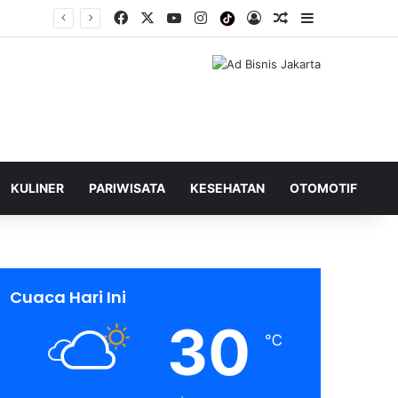
Facebook
X
YouTube
Instagram
Tiktok
Log In
Shuffle Berita
Sidebar
KULINER
PARIWISATA
KESEHATAN
OTOMOTIF
Cuaca Hari Ini
30
℃