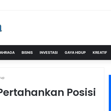
alaman Pelanggan, PLN Icon Plus Sabet Tiga Penghargaan CCW 2026
AHRAGA
BISNIS
INVESTASI
GAYA HIDUP
KREATIF
rup
Pertahankan Posisi