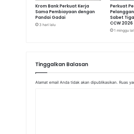
n
Krom Bank Perkuat Kerja
Perkuat P
g
Sama Pembiayaan dengan
Pelanggan,
Pandai Gadai
Sabet Tig
CCW 2026
3 hari lalu
1 minggu la
Tinggalkan Balasan
Alamat email Anda tidak akan dipublikasikan.
Ruas ya
K
o
m
e
n