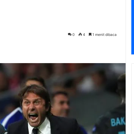
0
4
1 menit dibaca