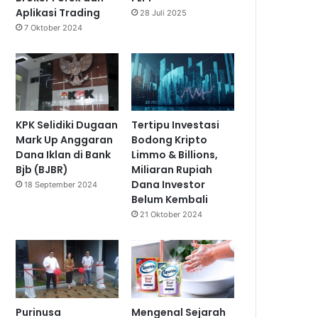
Aplikasi Trading
28 Juli 2025
7 Oktober 2024
KPK Selidiki Dugaan
Tertipu Investasi
Mark Up Anggaran
Bodong Kripto
Dana Iklan di Bank
Limmo & Billions,
Bjb (BJBR)
Miliaran Rupiah
Dana Investor
18 September 2024
Belum Kembali
21 Oktober 2024
Purinusa
Mengenal Sejarah