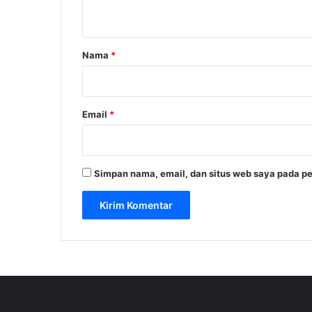
t
a
r
Nama
*
*
Email
*
Simpan nama, email, dan situs web saya pada pe