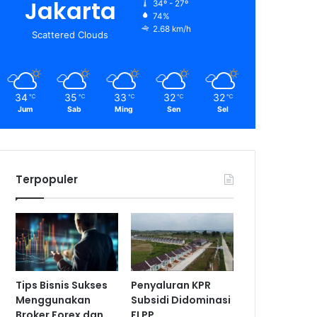
Jakarta
34º - 27º
74%
2.68 km/h
Scattered Clouds
34
35
33
32
32
℃
℃
℃
℃
℃
Jum
Sab
Ming
Sen
Sel
Terpopuler
Tips Bisnis Sukses
Penyaluran KPR
Menggunakan
Subsidi Didominasi
Broker Forex dan
FLPP