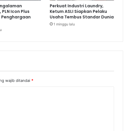
n
engalaman
Perkuat Industri Laundry,
g
 PLN Icon Plus
Ketum ASLI Siapkan Pelaku
k
a Penghargaan
Usaha Tembus Standar Dunia
a
1 minggu lalu
h
lu
R
o
m
a
k
e
1
6
ng wajib ditandai
*
B
e
s
a
r