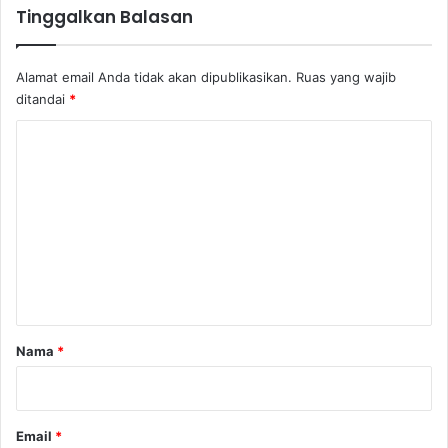
Tinggalkan Balasan
Alamat email Anda tidak akan dipublikasikan.
Ruas yang wajib
ditandai
*
K
o
m
e
n
t
a
r
Nama
*
*
Email
*