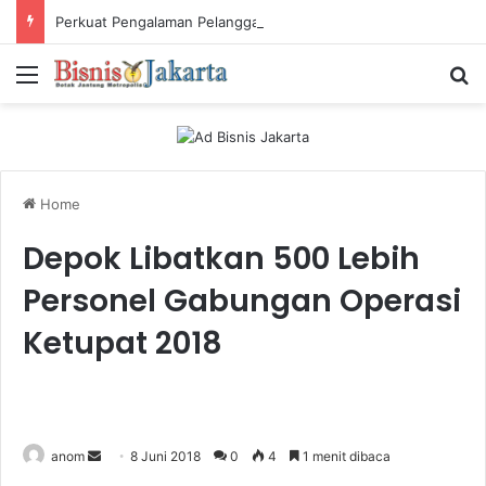
Perkuat Pengalaman Pelanggan, PLN Icon Plus Sabet Tiga Penghargaan CCW 2026
Menu
Ca
Home
Depok Libatkan 500 Lebih
Personel Gabungan Operasi
Ketupat 2018
anom
S
8 Juni 2018
0
4
1 menit dibaca
e