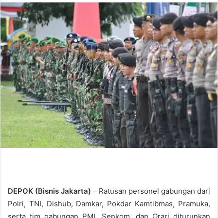
n
d
a
n
e
m
a
i
l
DEPOK (Bisnis Jakarta)
– Ratusan personel gabungan dari
Polri, TNI, Dishub, Damkar, Pokdar Kamtibmas, Pramuka,
serta tim gabungan PMI, Senkom, dan Orari diturunkan