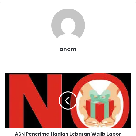
anom
A
S
N
P
e
n
e
r
i
ASN Penerima Hadiah Lebaran Wajib Lapor
m