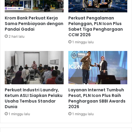
p
u
o
l
r
k
Krom Bank Perkuat Kerja
Perkuat Pengalaman
a
Sama Pembiayaan dengan
Pelanggan, PLN Icon Plus
n
Pandai Gadai
Sabet Tiga Penghargaan
K
CCW 2026
2 hari lalu
e
1 minggu lalu
s
e
m
r
a
w
u
t
Perkuat Industri Laundry,
Layanan Internet Tumbuh
a
Ketum ASLI Siapkan Pelaku
Pesat, PLN Icon Plus Raih
Usaha Tembus Standar
Penghargaan SBBI Awards
n
Dunia
2026
H
u
1 minggu lalu
1 minggu lalu
k
u
m