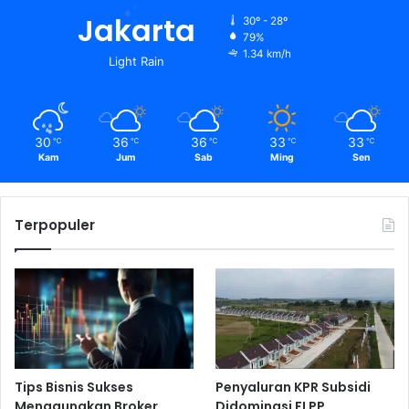
Jakarta
30º - 28º
79%
1.34 km/h
Light Rain
30
36
36
33
33
℃
℃
℃
℃
℃
Kam
Jum
Sab
Ming
Sen
Terpopuler
Tips Bisnis Sukses
Penyaluran KPR Subsidi
Menggunakan Broker
Didominasi FLPP