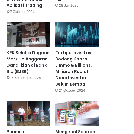
Aplikasi Trading
28 Juli 2025
7 Oktober 2024
KPK Selidiki Dugaan
Tertipu Investasi
Mark Up Anggaran
Bodong Kripto
Dana Iklan di Bank
Limmo & Billions,
Bjb (BJBR)
Miliaran Rupiah
Dana Investor
18 September 2024
Belum Kembali
21 Oktober 2024
Purinusa
Mengenal Sejarah