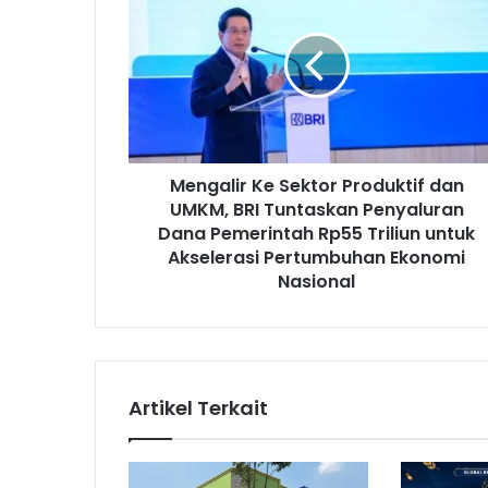
e
n
g
a
l
i
r
K
Mengalir Ke Sektor Produktif dan
e
UMKM, BRI Tuntaskan Penyaluran
S
e
Dana Pemerintah Rp55 Triliun untuk
k
Akselerasi Pertumbuhan Ekonomi
t
Nasional
o
r
P
r
o
Artikel Terkait
d
u
k
t