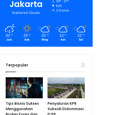
Jakarta
30º - 27º
83%
3.13 km/h
Scattered Clouds
30
35
35
32
32
℃
℃
℃
℃
℃
Jum
Sab
Ming
Sen
Sel
Terpopuler
Tips Bisnis Sukses
Penyaluran KPR
Menggunakan
Subsidi Didominasi
Broker Forex dan
FLPP