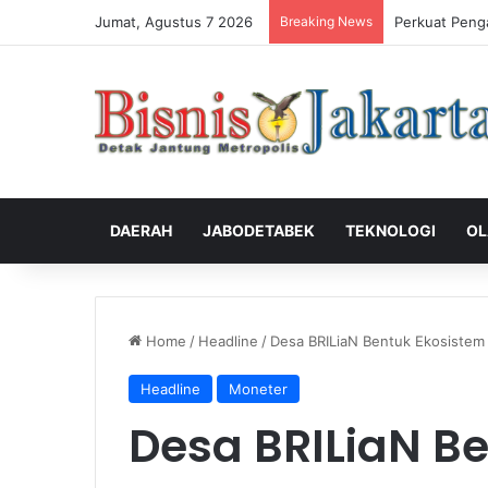
Jumat, Agustus 7 2026
Breaking News
Perkuat Peng
DAERAH
JABODETABEK
TEKNOLOGI
OL
Home
/
Headline
/
Desa BRILiaN Bentuk Ekosistem 
Headline
Moneter
Desa BRILiaN B