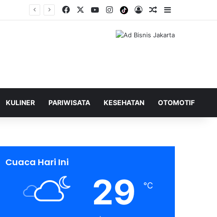
Facebook
X
YouTube
Instagram
Tiktok
Log In
Shuffle Berita
Sidebar
KULINER
PARIWISATA
KESEHATAN
OTOMOTIF
Cuaca Hari Ini
29
℃