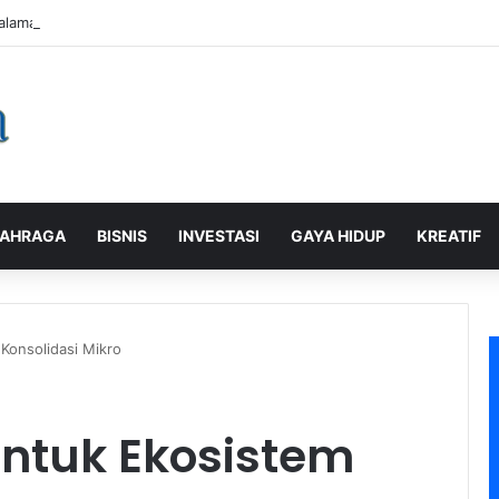
alaman Pelanggan, PLN Icon Plus Sabet Tiga Penghargaan CCW 2026
AHRAGA
BISNIS
INVESTASI
GAYA HIDUP
KREATIF
Konsolidasi Mikro
entuk Ekosistem