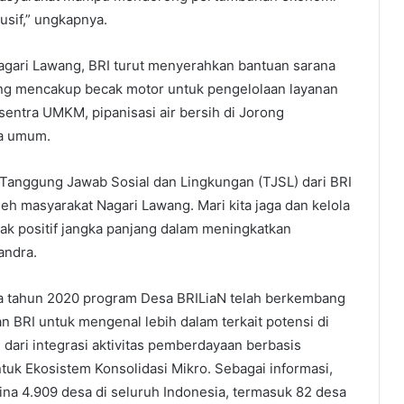
sif,” ungkapnya.
gari Lawang, BRI turut menyerahkan bantuan sarana
ng mencakup becak motor untuk pengelolaan layanan
ntra UMKM, pipanisasi air bersih di Jorong
na umum.
Tanggung Jawab Sosial dan Lingkungan (TJSL) dari BRI
leh masyarakat Nagari Lawang. Mari kita jaga dan kelola
k positif jangka panjang dalam meningkatkan
andra.
da tahun 2020 program Desa BRILiaN telah berkembang
n BRI untuk mengenal lebih dalam terkait potensi di
 dari integrasi aktivitas pemberdayaan berbasis
uk Ekosistem Konsolidasi Mikro. Sebagai informasi,
na 4.909 desa di seluruh Indonesia, termasuk 82 desa