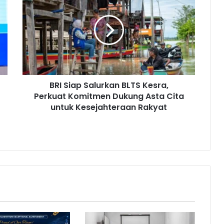
R
I
S
i
a
p
S
a
BRI Siap Salurkan BLTS Kesra,
l
Perkuat Komitmen Dukung Asta Cita
u
r
untuk Kesejahteraan Rakyat
k
a
n
B
L
T
S
K
e
s
r