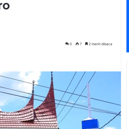
ro
0
7
2 menit dibaca