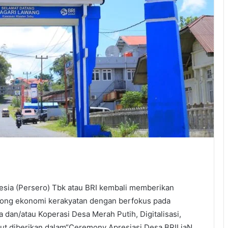
esia (Persero) Tbk atau BRI kembali memberikan
rong ekonomi kerakyatan dengan berfokus pada
an/atau Koperasi Desa Merah Putih, Digitalisasi,
sebut diberikan dalam“Ceremony Apresiasi Desa BRILiaN