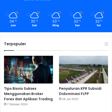
34
35
33
32
32
℃
℃
℃
℃
℃
Jum
Sab
Ming
Sen
Sel
Terpopuler
Tips Bisnis Sukses
Penyaluran KPR Subsidi
Menggunakan Broker
Didominasi FLPP
Forex dan Aplikasi Trading
28 Juli 2025
7 Oktober 2024