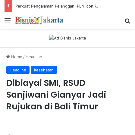
Perkuat Pengalaman Pelanggan, PLN Icon Plus Sabet Tiga Penghargaan CCW 2026
Menu
Ca
Home
/
Headline
Headline
Kesehatan
Dibiayai SMI, RSUD
Sanjiwani Gianyar Jadi
Rujukan di Bali Timur