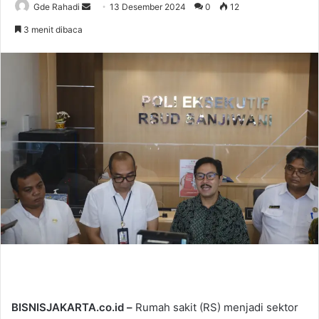
Gde Rahadi
S
13 Desember 2024
0
12
e
3 menit dibaca
n
d
a
n
e
m
a
i
l
BISNISJAKARTA.co.id –
Rumah sakit (RS) menjadi sektor