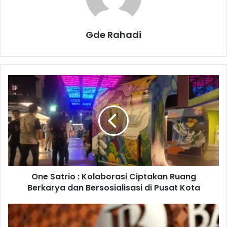
Gde Rahadi
O
n
e
S
a
t
r
i
o
One Satrio : Kolaborasi Ciptakan Ruang
:
Berkarya dan Bersosialisasi di Pusat Kota
K
o
l
R
a
u