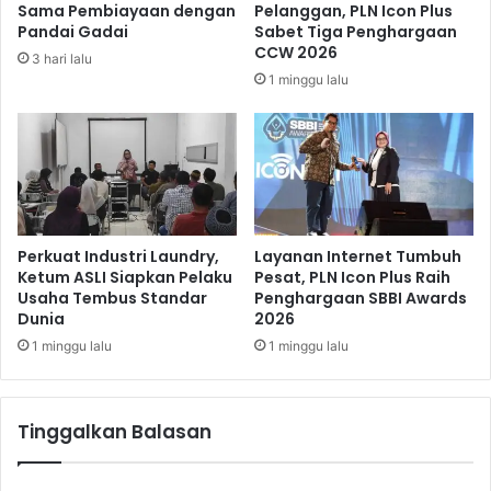
Sama Pembiayaan dengan
Pelanggan, PLN Icon Plus
k
s
Pandai Gadai
Sabet Tiga Penghargaan
a
i
CCW 2026
3 hari lalu
r
a
1 minggu lalu
y
t
a
i
d
f
a
D
n
i
B
g
e
i
r
t
Perkuat Industri Laundry,
Layanan Internet Tumbuh
s
a
Ketum ASLI Siapkan Pelaku
Pesat, PLN Icon Plus Raih
o
Usaha Tembus Standar
Penghargaan SBBI Awards
l
Dunia
2026
s
i
i
s
1 minggu lalu
1 minggu lalu
a
a
l
s
i
i
Tinggalkan Balasan
s
S
a
i
s
s