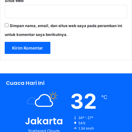
Situs Web
Simpan nama, email, dan situs web saya pada peramban ini
untuk komentar saya berikutnya.
Cuaca Hari Ini
32
℃
Jakarta
34º - 27º
54%
1.34 km/h
Scattered Clouds