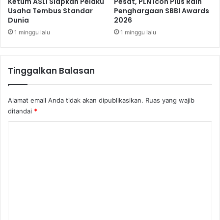
k
Ketum ASLI Siapkan Pelaku
Pesat, PLN Icon Plus Raih
r
Usaha Tembus Standar
Penghargaan SBBI Awards
y
Dunia
2026
t
a
u
t
1 minggu lalu
1 minggu lalu
m
S
b
i
u
m
Tinggalkan Balasan
h
p
a
e
n
d
Alamat email Anda tidak akan dipublikasikan.
Ruas yang wajib
A
e
ditandai
*
S
s
E
B
K
A
R
N
o
I
y
m
a
e
n
g
n
B
t
e
r
a