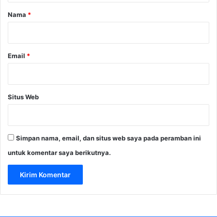
k
r
Nama
*
e
l
*
a
n
Email
*
j
u
t
a
Situs Web
n
Simpan nama, email, dan situs web saya pada peramban ini
untuk komentar saya berikutnya.