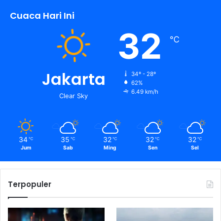
Cuaca Hari Ini
32
℃
Jakarta
34º - 28º
62%
6.49 km/h
Clear Sky
34
35
32
32
32
℃
℃
℃
℃
℃
Jum
Sab
Ming
Sen
Sel
Terpopuler