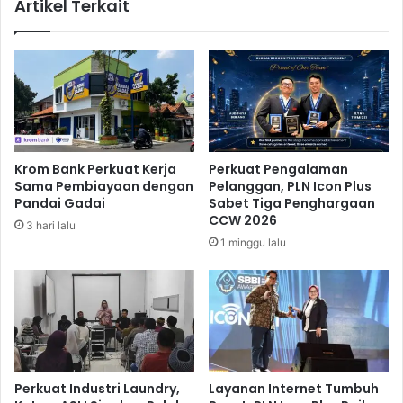
Artikel Terkait
e
c
k
k
t
T
i
h
v
o
i
h
t
i
a
r
s
H
Krom Bank Perkuat Kerja
Perkuat Pengalaman
E
a
Sama Pembiayaan dengan
Pelanggan, PLN Icon Plus
n
d
Pandai Gadai
Sabet Tiga Penghargaan
e
i
CCW 2026
3 hari lalu
r
r
1 minggu lalu
g
i
i
P
u
e
n
s
t
t
u
a
k
R
P
a
Perkuat Industri Laundry,
Layanan Internet Tumbuh
e