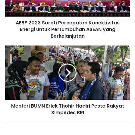
2
3
S
AEBF 2023 Soroti Percepatan Konektivitas
o
Energi untuk Pertumbuhan ASEAN yang
r
o
Berkelanjutan
t
i
M
P
e
e
n
r
t
c
e
e
r
p
i
a
B
t
U
a
Menteri BUMN Erick Thohir Hadiri Pesta Rakyat
M
n
Simpedes BRI
N
K
E
o
r
n
i