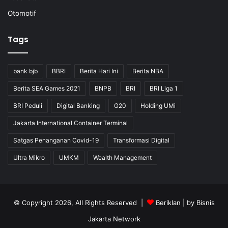
Otomotif
Tags
bank bjb
BBRI
Berita Hari Ini
Berita NBA
Berita SEA Games 2021
BNPB
BRI
BRI Liga 1
BRI Peduli
Digital Banking
G20
Holding UMi
Jakarta International Container Terminal
Satgas Penanganan Covid-19
Transformasi Digital
Ultra Mikro
UMKM
Wealth Management
© Copyright 2026, All Rights Reserved |
Beriklan
| by
Bisnis
Jakarta Network