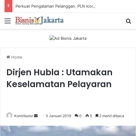
Perkuat Pengalaman Pelanggan, PLN Icon Plus Sabet Tiga Penghargaan CCW 2026
Menu
Ca
Home
Dirjen Hubla : Utamakan
Keselamatan Pelayaran
Kontributor
S
5 Januari 2019
0
5
2 menit dibaca
e
n