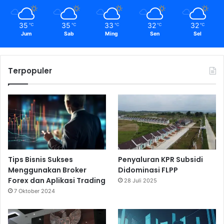
35
35
33
32
32
℃
℃
℃
℃
℃
Jum
Sab
Ming
Sen
Sel
Terpopuler
Tips Bisnis Sukses
Penyaluran KPR Subsidi
Menggunakan Broker
Didominasi FLPP
Forex dan Aplikasi Trading
28 Juli 2025
7 Oktober 2024