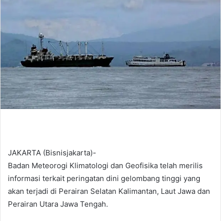
d
a
n
e
m
a
i
l
JAKARTA (Bisnisjakarta)-
Badan Meteorogi Klimatologi dan Geofisika telah merilis
informasi terkait peringatan dini gelombang tinggi yang
akan terjadi di Perairan Selatan Kalimantan, Laut Jawa dan
Perairan Utara Jawa Tengah.