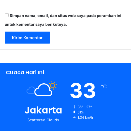
Simpan nama, email, dan situs web saya pada peramban ini
untuk komentar saya berikutnya.
Cuaca Hari Ini
33
℃
Jakarta
35º - 27º
51%
1.34 km/h
Scattered Clouds