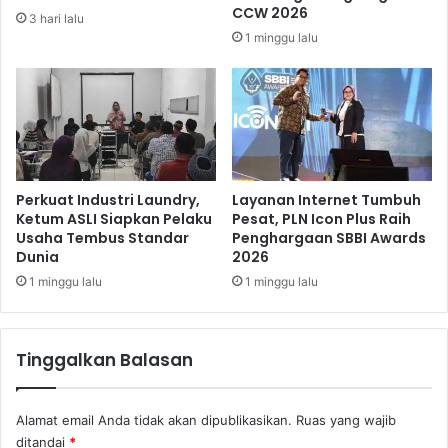
S
s
CCW 2026
3 hari lalu
e
a
1 minggu lalu
k
r
t
a
o
n
r
H
P
a
a
r
r
g
i
a
Perkuat Industri Laundry,
Layanan Internet Tumbuh
w
Ketum ASLI Siapkan Pelaku
Pesat, PLN Icon Plus Raih
n
Usaha Tembus Standar
Penghargaan SBBI Awards
i
y
Dunia
2026
s
a
a
1 minggu lalu
1 minggu lalu
t
a
Tinggalkan Balasan
Alamat email Anda tidak akan dipublikasikan.
Ruas yang wajib
ditandai
*