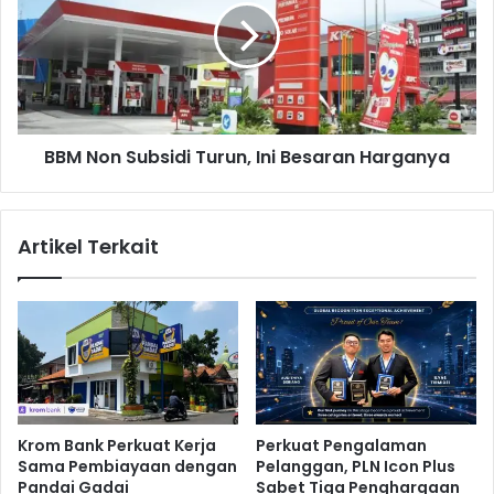
l
N
T
o
e
n
n
S
t
u
u
b
k
BBM Non Subsidi Turun, Ini Besaran Harganya
s
a
i
n
d
K
i
Artikel Terkait
e
T
b
u
e
r
r
u
h
n
a
,
s
I
i
n
l
i
Krom Bank Perkuat Kerja
Perkuat Pengalaman
a
B
Sama Pembiayaan dengan
Pelanggan, PLN Icon Plus
n
e
Pandai Gadai
Sabet Tiga Penghargaan