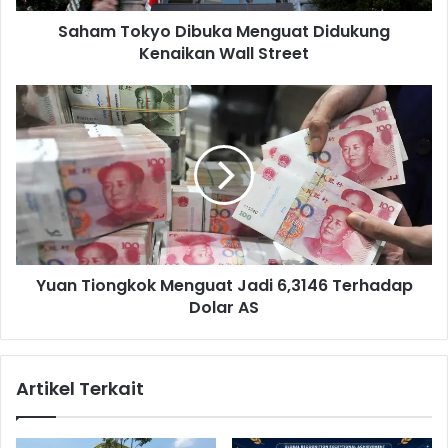
y
Saham Tokyo Dibuka Menguat Didukung
o
Kenaikan Wall Street
D
i
b
Y
u
u
k
a
a
n
M
T
e
i
n
o
g
n
u
g
a
Yuan Tiongkok Menguat Jadi 6,3146 Terhadap
k
t
Dolar AS
o
D
k
i
M
d
e
Artikel Terkait
u
n
k
g
u
u