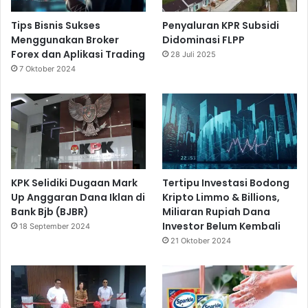
Tips Bisnis Sukses
Penyaluran KPR Subsidi
Menggunakan Broker
Didominasi FLPP
Forex dan Aplikasi Trading
28 Juli 2025
7 Oktober 2024
KPK Selidiki Dugaan Mark
Tertipu Investasi Bodong
Up Anggaran Dana Iklan di
Kripto Limmo & Billions,
Bank Bjb (BJBR)
Miliaran Rupiah Dana
Investor Belum Kembali
18 September 2024
21 Oktober 2024