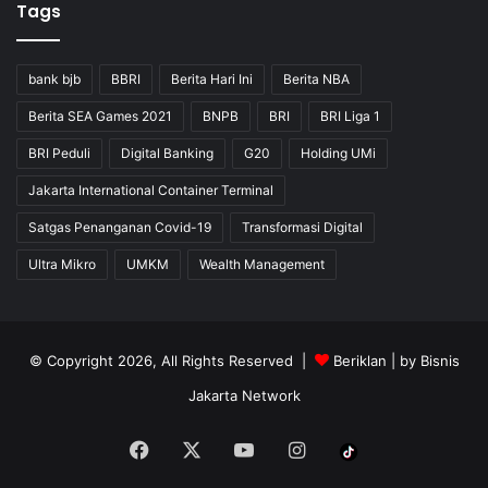
Tags
bank bjb
BBRI
Berita Hari Ini
Berita NBA
Berita SEA Games 2021
BNPB
BRI
BRI Liga 1
BRI Peduli
Digital Banking
G20
Holding UMi
Jakarta International Container Terminal
Satgas Penanganan Covid-19
Transformasi Digital
Ultra Mikro
UMKM
Wealth Management
© Copyright 2026, All Rights Reserved |
Beriklan
| by
Bisnis
Jakarta Network
Facebook
X
YouTube
Instagram
Tiktok