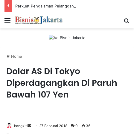
Perkuat Pengalaman Pelanggan, PLN Icon Plus Sabet Tiga Penghargaan CCW 2026
Menu
Ca
Home
Dolar AS Di Tokyo
Diperdagangkan Di Paruh
Bawah 107 Yen
bangkit
S
27 Februari 2018
0
36
e