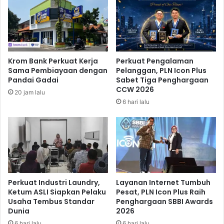
n
a
g
t
K
J
e
a
n
d
a
i
Krom Bank Perkuat Kerja
Perkuat Pengalaman
i
6
Sama Pembiayaan dengan
Pelanggan, PLN Icon Plus
k
,
Pandai Gadai
Sabet Tiga Penghargaan
a
3
CCW 2026
20 jam lalu
n
1
6 hari lalu
W
4
a
6
l
T
l
e
S
r
t
h
r
a
e
d
Perkuat Industri Laundry,
Layanan Internet Tumbuh
e
a
Ketum ASLI Siapkan Pelaku
Pesat, PLN Icon Plus Raih
t
Usaha Tembus Standar
Penghargaan SBBI Awards
p
Dunia
2026
D
o
6 hari lalu
6 hari lalu