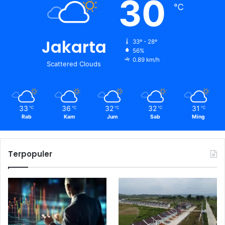
30
℃
Jakarta
33º - 28º
56%
0.89 km/h
Scattered Clouds
33
36
32
32
31
℃
℃
℃
℃
℃
Rab
Kam
Jum
Sab
Ming
Terpopuler