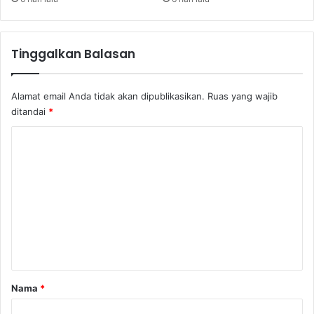
l
a
r
Tinggalkan Balasan
A
S
Alamat email Anda tidak akan dipublikasikan.
Ruas yang wajib
ditandai
*
K
o
m
e
n
t
a
r
Nama
*
*