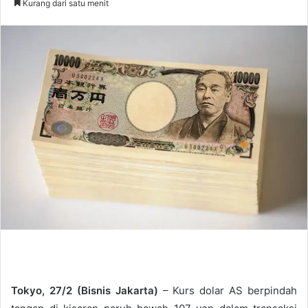
Kurang dari satu menit
n
d
a
n
e
m
a
i
l
Tokyo, 27/2 (Bisnis Jakarta)
– Kurs dolar AS berpindah