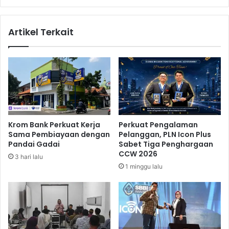
j
t
u
e
K
Artikel Terkait
g
e
i
F
Y
i
a
n
n
a
g
l
S
P
u
r
d
a
Krom Bank Perkuat Kerja
Perkuat Pengalaman
a
h
Sama Pembiayaan dengan
Pelanggan, PLN Icon Plus
h
a
Pandai Gadai
Sabet Tiga Penghargaan
T
T
CCW 2026
3 hari lalu
e
e
1 minggu lalu
r
r
u
b
j
u
i
k
D
a
i
S