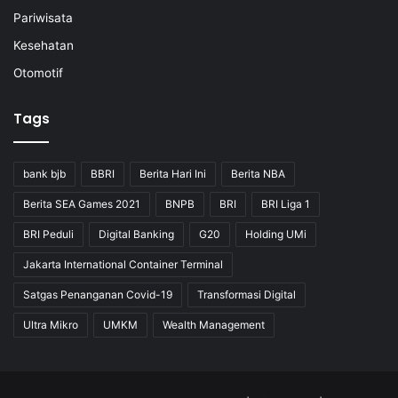
Pariwisata
Kesehatan
Otomotif
Tags
bank bjb
BBRI
Berita Hari Ini
Berita NBA
Berita SEA Games 2021
BNPB
BRI
BRI Liga 1
BRI Peduli
Digital Banking
G20
Holding UMi
Jakarta International Container Terminal
Satgas Penanganan Covid-19
Transformasi Digital
Ultra Mikro
UMKM
Wealth Management