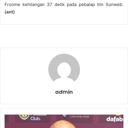
Froome kehilangan 37 detik pada pebalap tim Sunweb.
(ant)
admin
D
y