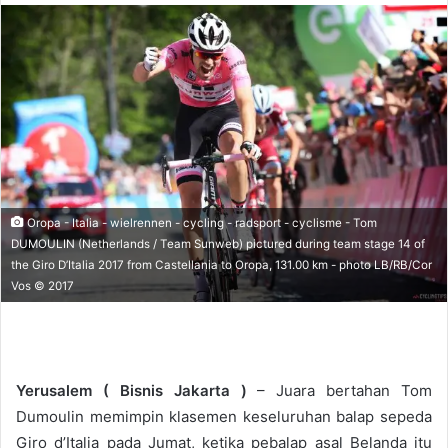
n
d
a
n
e
m
a
i
l
Oropa - Italia - wielrennen - cycling - radsport - cyclisme - Tom
DUMOULIN (Netherlands / Team Sunweb) pictured during team stage 14 of
the Giro D’Italia 2017 from Castellania to Oropa, 131.00 km - photo LB/RB/Cor
Vos © 2017
Yerusalem (
Bisnis Jakarta
)
– Juara bertahan Tom
Dumoulin memimpin klasemen keseluruhan balap sepeda
Giro d’Italia pada Jumat, ketika pebalap asal Belanda itu