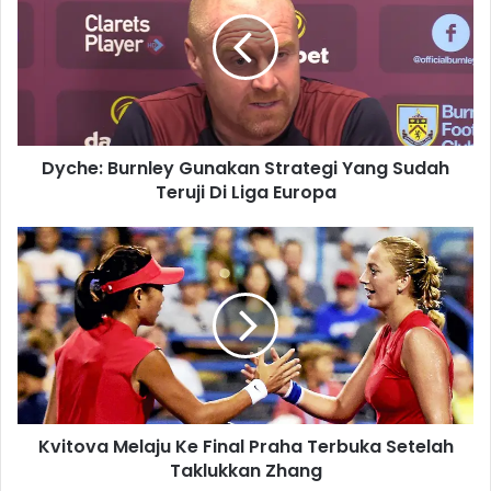
c
h
e
:
B
u
r
Dyche: Burnley Gunakan Strategi Yang Sudah
n
Teruji Di Liga Europa
l
e
y
K
G
v
u
i
n
t
a
o
k
v
a
a
n
M
S
e
t
Kvitova Melaju Ke Final Praha Terbuka Setelah
l
r
Taklukkan Zhang
a
a