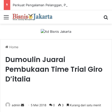
Perkuat Pengalaman Pelanggan, PLN Icon Plus Sabet Tiga Penghargaan CCW 2026
Menu
Ca
Home
Dumoulin Juarai
Pembukaan Time Trial Giro
D’italia
admin
S
5 Mei 2018
0
3
Kurang dari satu menit
e