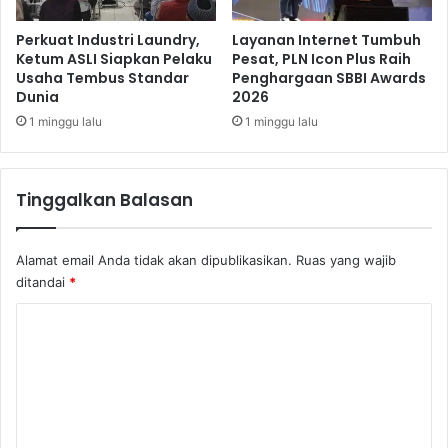
L
e
i
t
Perkuat Industri Laundry,
Layanan Internet Tumbuh
g
e
Ketum ASLI Siapkan Pelaku
Pesat, PLN Icon Plus Raih
a
Usaha Tembus Standar
Penghargaan SBBI Awards
l
Dunia
2026
E
a
u
h
1 minggu lalu
1 minggu lalu
r
T
o
a
p
k
Tinggalkan Balasan
a
l
u
k
Alamat email Anda tidak akan dipublikasikan.
Ruas yang wajib
k
ditandai
*
a
n
K
Z
o
h
a
m
n
e
g
n