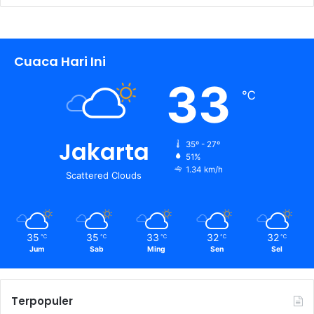
Cuaca Hari Ini
33
℃
Jakarta
35º - 27º
51%
1.34 km/h
Scattered Clouds
35
35
33
32
32
℃
℃
℃
℃
℃
Jum
Sab
Ming
Sen
Sel
Terpopuler