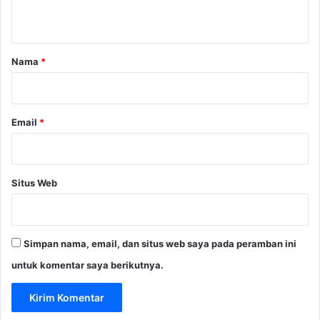
t
a
r
Nama
*
*
Email
*
Situs Web
Simpan nama, email, dan situs web saya pada peramban ini
untuk komentar saya berikutnya.