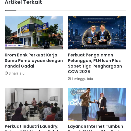
Artikel Terkait
i
t
h
a
D
p
a
k
n
a
a
n
I
S
n
t
f
a
Krom Bank Perkuat Kerja
Perkuat Pengalaman
r
t
Sama Pembiayaan dengan
Pelanggan, PLN Icon Plus
a
u
Pandai Gadai
Sabet Tiga Penghargaan
s
s
CCW 2026
3 hari lalu
t
S
1 minggu lalu
r
i
u
a
k
g
t
a
u
B
r
e
n
c
Perkuat Industri Laundry,
Layanan Internet Tumbuh