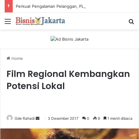
Perkuat Pengalaman Pelanggan, PLN Icon Plus Sabet Tiga Penghargaan CCW 2026
Menu
Ca
Home
Film Regional Kembangkan
Potensi Lokal
Gde Rahadi
S
3 Desember 2017
0
9
1 menit dibaca
e
n