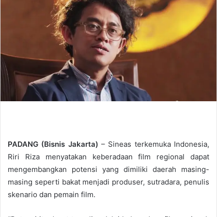
d
a
n
e
m
a
i
l
PADANG (Bisnis Jakarta)
– Sineas terkemuka Indonesia,
Riri Riza menyatakan keberadaan film regional dapat
mengembangkan potensi yang dimiliki daerah masing-
masing seperti bakat menjadi produser, sutradara, penulis
skenario dan pemain film.