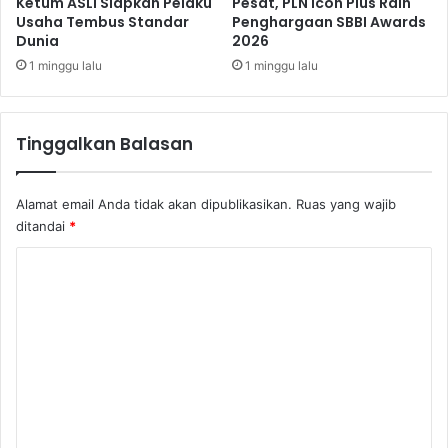
a
Ketum ASLI Siapkan Pelaku
Pesat, PLN Icon Plus Raih
Usaha Tembus Standar
Penghargaan SBBI Awards
n
Dunia
2026
a
h
1 minggu lalu
1 minggu lalu
i
n
g
Tinggalkan Balasan
g
a
M
Alamat email Anda tidak akan dipublikasikan.
Ruas yang wajib
e
ditandai
*
i
K
o
m
e
n
t
a