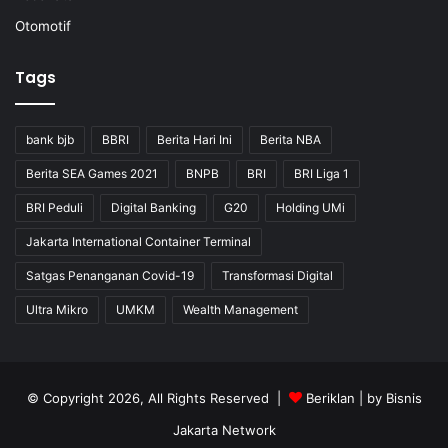
Otomotif
Tags
bank bjb
BBRI
Berita Hari Ini
Berita NBA
Berita SEA Games 2021
BNPB
BRI
BRI Liga 1
BRI Peduli
Digital Banking
G20
Holding UMi
Jakarta International Container Terminal
Satgas Penanganan Covid-19
Transformasi Digital
Ultra Mikro
UMKM
Wealth Management
© Copyright 2026, All Rights Reserved |
Beriklan
| by
Bisnis
Jakarta Network