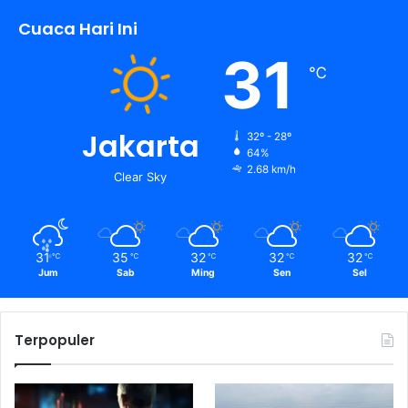
Cuaca Hari Ini
31
℃
Jakarta
32º - 28º
64%
2.68 km/h
Clear Sky
31
35
32
32
32
℃
℃
℃
℃
℃
Jum
Sab
Ming
Sen
Sel
Terpopuler