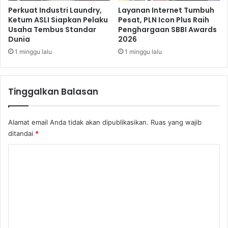
s
Perkuat Industri Laundry,
Layanan Internet Tumbuh
t
Ketum ASLI Siapkan Pelaku
Pesat, PLN Icon Plus Raih
Usaha Tembus Standar
Penghargaan SBBI Awards
i
Dunia
2026
s
1 minggu lalu
1 minggu lalu
Tinggalkan Balasan
Alamat email Anda tidak akan dipublikasikan.
Ruas yang wajib
ditandai
*
K
o
m
e
n
t