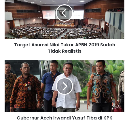
r
g
e
t
A
s
u
Target Asumsi Nilai Tukar APBN 2019 Sudah
m
Tidak Realistis
s
i
N
G
i
u
l
b
a
e
i
r
T
n
u
u
k
r
a
A
r
Gubernur Aceh Irwandi Yusuf Tiba di KPK
c
A
e