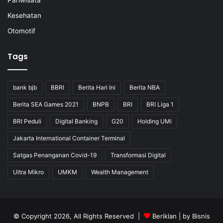
Kesehatan
Otomotif
Tags
bank bjb
BBRI
Berita Hari Ini
Berita NBA
Berita SEA Games 2021
BNPB
BRI
BRI Liga 1
BRI Peduli
Digital Banking
G20
Holding UMi
Jakarta International Container Terminal
Satgas Penanganan Covid-19
Transformasi Digital
Ultra Mikro
UMKM
Wealth Management
© Copyright 2026, All Rights Reserved |
Beriklan
| by
Bisnis