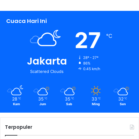
Cuaca Hari Ini
27
℃
Jakarta
28º - 27º
86%
0.45 km/h
Scattered Clouds
28
35
35
33
32
℃
℃
℃
℃
℃
Kam
Jum
Sab
Ming
Sen
Terpopuler