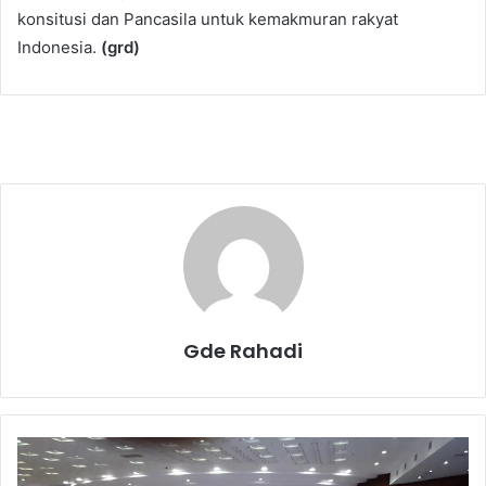
konsitusi dan Pancasila untuk kemakmuran rakyat
Indonesia.
(grd)
Gde Rahadi
T
a