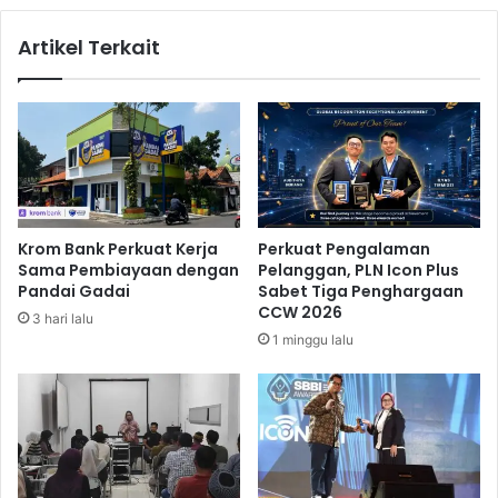
P
h
B
I
Artikel Terkait
N
r
2
w
0
a
1
n
9
d
S
i
u
Y
d
u
a
s
Krom Bank Perkuat Kerja
Perkuat Pengalaman
h
u
Sama Pembiayaan dengan
Pelanggan, PLN Icon Plus
T
f
Pandai Gadai
Sabet Tiga Penghargaan
i
T
CCW 2026
3 hari lalu
d
i
1 minggu lalu
a
b
k
a
R
d
e
i
a
K
l
P
i
K