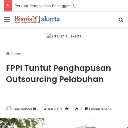
Perkuat Pengalaman Pelanggan, PLN Icon Plus Sabet Tiga Penghargaan CCW 2026
Menu
Ca
Home
FPPI Tuntut Penghapusan
Outsourcing Pelabuhan
Gde Rahadi
S
4 Juli 2018
0
3
1 menit dibaca
e
n