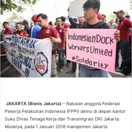
d
a
n
e
m
a
i
l
JAKARTA (Bisnis Jakarta)
– Ratusan anggota Federasi
Pekerja Pelabuhan Indonesia (FPPI) demo di depan kantor
Suku Dinas Tenaga Kerja dan Transmigrasi DKI Jakarta.
Mulanya, pada 1 Januari 2018 manajemen Jakarta