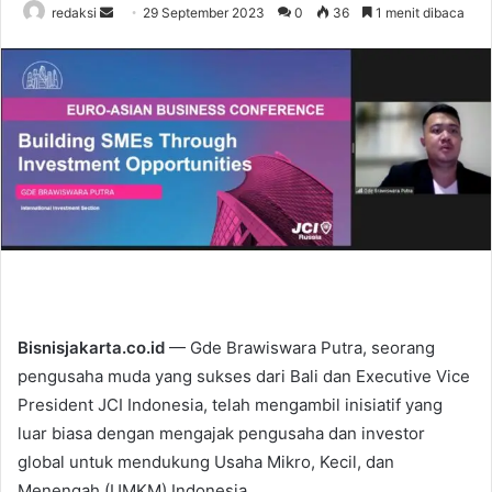
redaksi
S
29 September 2023
0
36
1 menit dibaca
e
n
d
a
n
e
m
a
i
l
Bisnisjakarta.co.id
— Gde Brawiswara Putra, seorang
pengusaha muda yang sukses dari Bali dan Executive Vice
President JCI Indonesia, telah mengambil inisiatif yang
luar biasa dengan mengajak pengusaha dan investor
global untuk mendukung Usaha Mikro, Kecil, dan
Menengah (UMKM) Indonesia.