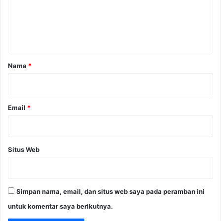
e
B
t
R
k
n
I
a
t
L
n
i
G
a
a
r
r
Nama
*
N
e
*
e
n
B
Email
*
o
n
d
Situs Web
Simpan nama, email, dan situs web saya pada peramban ini
untuk komentar saya berikutnya.