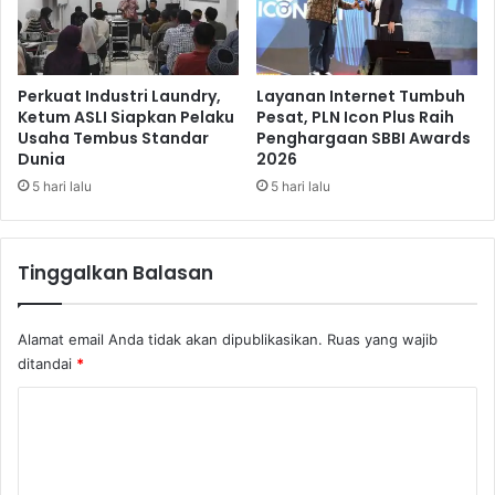
l
n
u
c
a
i
s
n
Perkuat Industri Laundry,
Layanan Internet Tumbuh
a
g
Ketum ASLI Siapkan Pelaku
Pesat, PLN Icon Plus Raih
n
Usaha Tembus Standar
Penghargaan SBBI Awards
,
Dunia
2026
P
B
a
R
5 hari lalu
5 hari lalu
s
I
a
K
r
e
Tinggalkan Balasan
P
m
r
b
o
a
Alamat email Anda tidak akan dipublikasikan.
Ruas yang wajib
d
l
ditandai
*
u
i
k
T
K
D
e
o
e
r
s
b
m
a
i