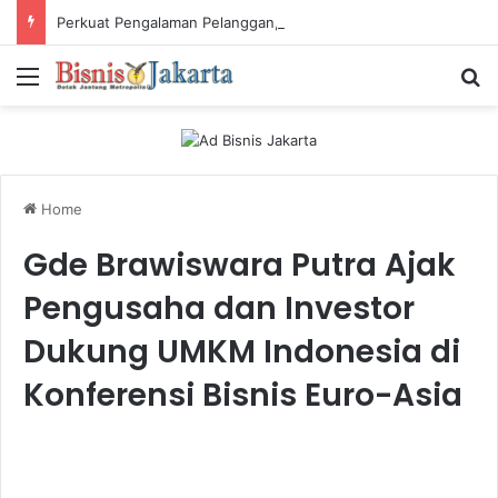
Perkuat Pengalaman Pelanggan, PLN Icon Plus Sabet Tiga Penghargaan CCW 2026
Menu
Ca
Home
Gde Brawiswara Putra Ajak
Pengusaha dan Investor
Dukung UMKM Indonesia di
Konferensi Bisnis Euro-Asia