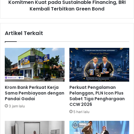
n
Komitmen Kuat pada Sustainable Financing, BRI
u
P
Kembali Terbitkan Green Bond
a
e
t
d
p
e
a
Artikel Terkait
s
d
a
a
a
S
n
u
,
s
B
t
R
a
I
i
D
n
Krom Bank Perkuat Kerja
Perkuat Pengalaman
o
a
Sama Pembiayaan dengan
Pelanggan, PLN Icon Plus
r
b
Pandai Gadai
Sabet Tiga Penghargaan
o
l
CCW 2026
3 jam lalu
n
e
5 hari lalu
g
F
P
i
e
n
r
a