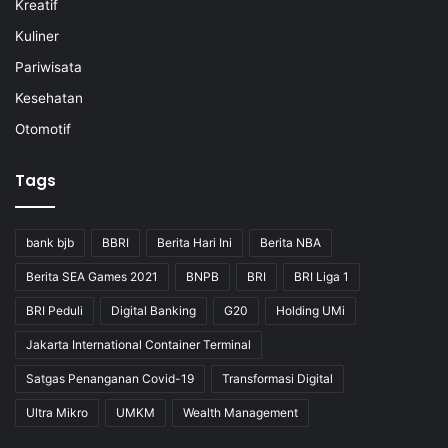
Kreatif
Kuliner
Pariwisata
Kesehatan
Otomotif
Tags
bank bjb
BBRI
Berita Hari Ini
Berita NBA
Berita SEA Games 2021
BNPB
BRI
BRI Liga 1
BRI Peduli
Digital Banking
G20
Holding UMi
Jakarta International Container Terminal
Satgas Penanganan Covid-19
Transformasi Digital
Ultra Mikro
UMKM
Wealth Management