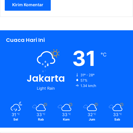
Cuaca Hari Ini
31
℃
Jakarta
31º - 28º
57%
1.34 km/h
Light Rain
31
33
33
32
33
℃
℃
℃
℃
℃
Sel
Rab
Kam
Jum
Sab