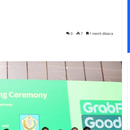
0
7
1 menit dibaca