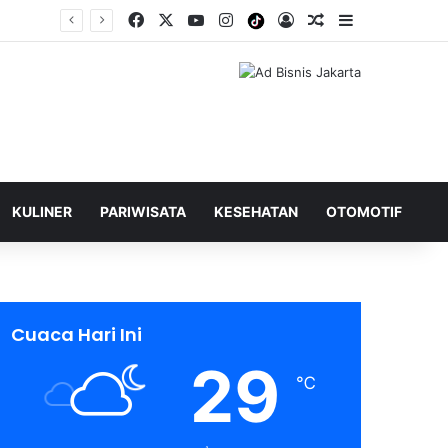
Facebook
X
YouTube
Instagram
Tiktok
Log In
Shuffle Berita
Sidebar
KULINER
PARIWISATA
KESEHATAN
OTOMOTIF
Cuaca Hari Ini
29
℃