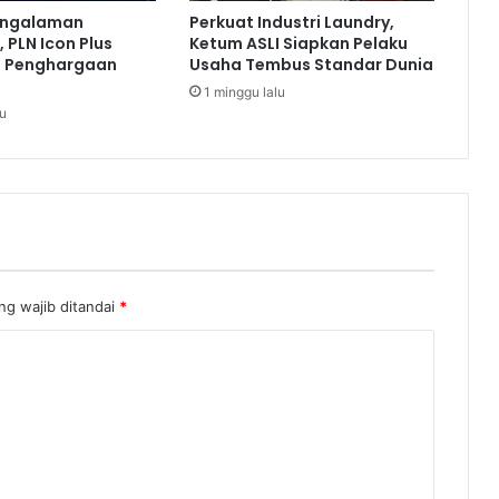
e
engalaman
Perkuat Industri Laundry,
F
 PLN Icon Plus
Ketum ASLI Siapkan Pelaku
i
a Penghargaan
Usaha Tembus Standar Dunia
r
1 minggu lalu
e
lu
C
o
m
m
u
n
i
t
ng wajib ditandai
*
y
T
o
u
r
n
a
m
e