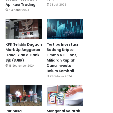
Aplikasi Trading
28 Juli 2025
7 Oktober 2024
KPK Selidiki Dugaan
Tertipu Investasi
Mark Up Anggaran
Bodong Kripto
Dana Iklan di Bank
Limmo & Billions,
Bjb (BJBR)
Miliaran Rupiah
Dana Investor
18 September 2024
Belum Kembali
21 Oktober 2024
Purinusa
Mengenal Sejarah