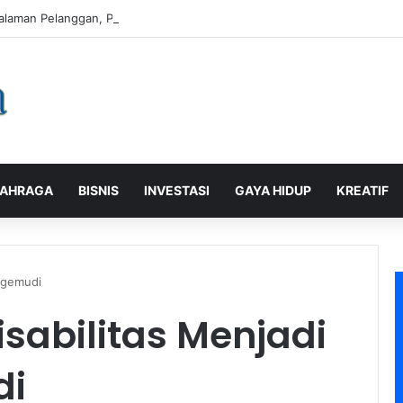
alaman Pelanggan, PLN Icon Plus Sabet Tiga Penghargaan CCW 2026
AHRAGA
BISNIS
INVESTASI
GAYA HIDUP
KREATIF
engemudi
sabilitas Menjadi
di