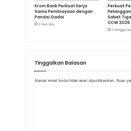
i
Krom Bank Perkuat Kerja
Perkuat P
a
Sama Pembiayaan dengan
Pelanggan,
l
Pandai Gadai
Sabet Tig
i
CCW 2026
3 hari lalu
h
1 minggu la
k
a
n
Tinggalkan Balasan
Alamat email Anda tidak akan dipublikasikan.
Ruas ya
K
o
m
e
n