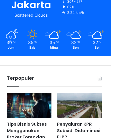
Jakarta
30º - 27º
82%
2.24 km/h
Scattered Clouds
30
35
35
32
32
℃
℃
℃
℃
℃
Jum
Sab
Ming
Sen
Sel
Terpopuler
Tips Bisnis Sukses
Penyaluran KPR
Menggunakan
Subsidi Didominasi
Broker Forex dan
FLPP