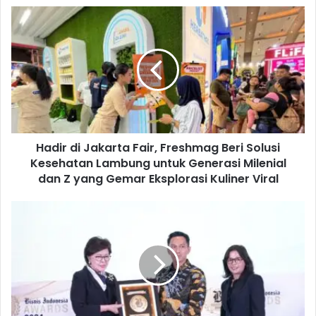
H
a
d
i
r
d
i
J
a
Hadir di Jakarta Fair, Freshmag Beri Solusi
k
Kesehatan Lambung untuk Generasi Milenial
a
r
dan Z yang Gemar Eksplorasi Kuliner Viral
t
a
B
F
R
a
I
i
D
r
i
,
n
F
o
r
b