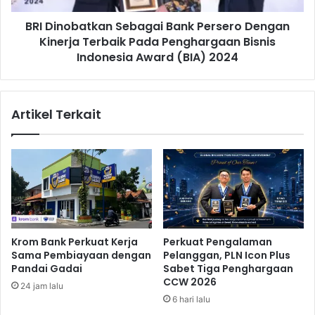
e
a
s
BRI Dinobatkan Sebagai Bank Persero Dengan
t
h
Kinerja Terbaik Pada Penghargaan Bisnis
k
m
a
Indonesia Award (BIA) 2024
a
n
g
S
B
e
Artikel Terkait
e
b
r
a
i
g
S
a
o
i
l
B
u
a
s
n
i
k
Krom Bank Perkuat Kerja
Perkuat Pengalaman
K
P
Sama Pembiayaan dengan
Pelanggan, PLN Icon Plus
e
e
Pandai Gadai
Sabet Tiga Penghargaan
s
r
CCW 2026
24 jam lalu
e
s
6 hari lalu
h
e