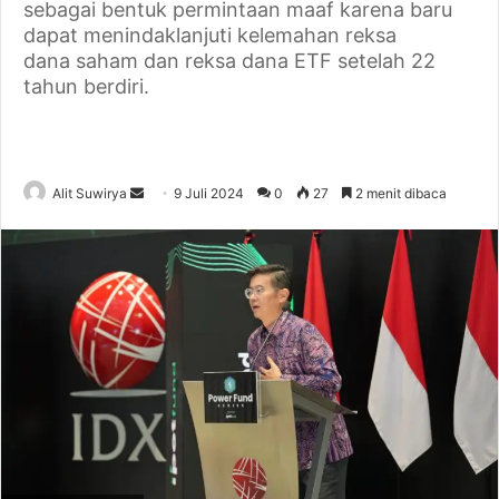
sebagai bentuk permintaan maaf karena baru
dapat menindaklanjuti kelemahan reksa
dana saham dan reksa dana ETF setelah 22
tahun berdiri.
Alit Suwirya
S
9 Juli 2024
0
27
2 menit dibaca
e
n
d
a
n
e
m
a
i
l