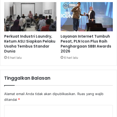
a
r
t
o
a
D
n
e
L
n
a
g
m
a
Perkuat Industri Laundry,
Layanan Internet Tumbuh
b
n
Ketum ASLI Siapkan Pelaku
Pesat, PLN Icon Plus Raih
u
Usaha Tembus Standar
Penghargaan SBBI Awards
K
n
Dunia
2026
i
g
n
6 hari lalu
6 hari lalu
u
e
n
r
t
j
Tinggalkan Balasan
u
a
k
T
G
e
Alamat email Anda tidak akan dipublikasikan.
Ruas yang wajib
e
r
ditandai
*
n
b
e
a
K
r
i
a
o