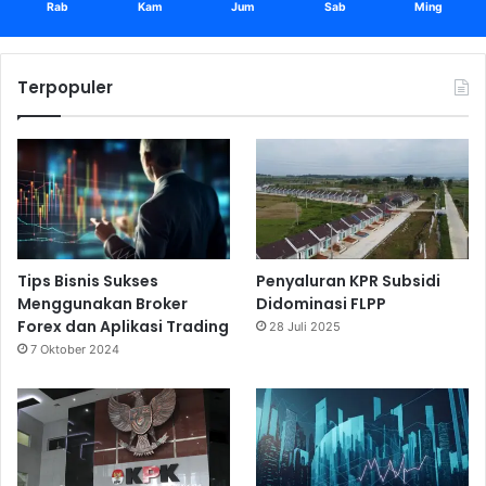
r
2
Rab
Kam
Jum
Sab
Ming
a
4
l
Terpopuler
Tips Bisnis Sukses
Penyaluran KPR Subsidi
Menggunakan Broker
Didominasi FLPP
Forex dan Aplikasi Trading
28 Juli 2025
7 Oktober 2024