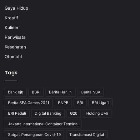
Gaya Hidup
Kreatif
Kuliner
Pariwisata
Kesehatan
Otomotif
Tags
bank bjb
BBRI
Berita Hari Ini
Berita NBA
Berita SEA Games 2021
BNPB
BRI
BRI Liga 1
BRI Peduli
Digital Banking
G20
Holding UMi
Jakarta International Container Terminal
Satgas Penanganan Covid-19
Transformasi Digital