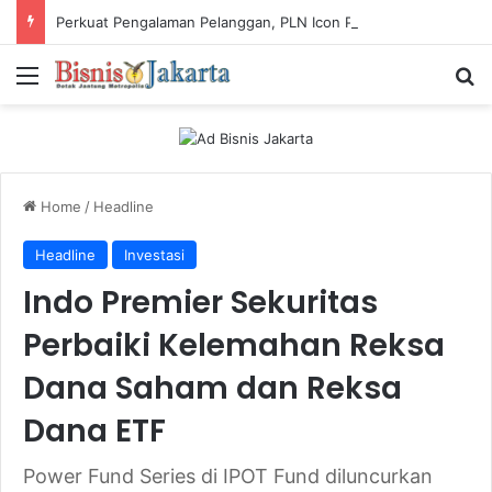
Perkuat Pengalaman Pelanggan, PLN Icon Plus Sabet Tiga Penghargaan CCW 2026
Menu
Ca
Home
/
Headline
Headline
Investasi
Indo Premier Sekuritas
Perbaiki Kelemahan Reksa
Dana Saham dan Reksa
Dana ETF
Power Fund Series di IPOT Fund diluncurkan