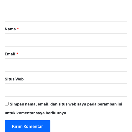
n
t
a
r
Nama
*
*
Email
*
Situs Web
Simpan nama, email, dan situs web saya pada peramban ini
untuk komentar saya berikutnya.