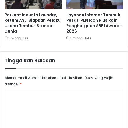
Perkuat Industri Laundry,
Layanan Internet Tumbuh
Ketum ASLI Siapkan Pelaku
Pesat, PLN Icon Plus Raih
Usaha Tembus Standar
Penghargaan SBBI Awards
Dunia
2026
1 minggu lalu
1 minggu lalu
Tinggalkan Balasan
Alamat email Anda tidak akan dipublikasikan.
Ruas yang wajib
ditandai
*
K
o
m
e