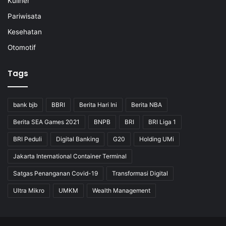
Kuliner
Pariwisata
Kesehatan
Otomotif
Tags
bank bjb
BBRI
Berita Hari Ini
Berita NBA
Berita SEA Games 2021
BNPB
BRI
BRI Liga 1
BRI Peduli
Digital Banking
G20
Holding UMi
Jakarta International Container Terminal
Satgas Penanganan Covid-19
Transformasi Digital
Ultra Mikro
UMKM
Wealth Management