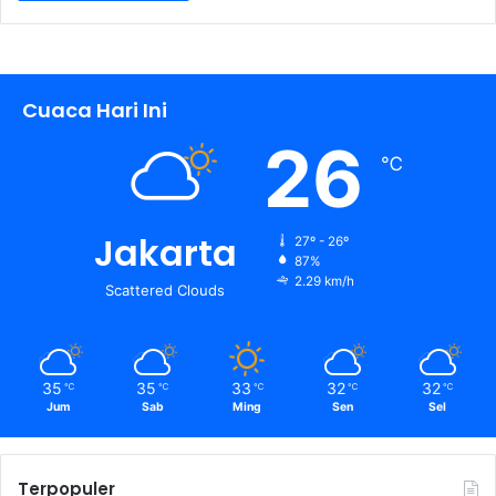
Cuaca Hari Ini
26
℃
Jakarta
27º - 26º
87%
2.29 km/h
Scattered Clouds
35
35
33
32
32
℃
℃
℃
℃
℃
Jum
Sab
Ming
Sen
Sel
Terpopuler