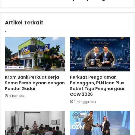
r
i
m
H
a
a
Artikel Terkait
i
r
n
a
a
p
n
a
T
n
e
S
r
p
b
o
a
r
Krom Bank Perkuat Kerja
Perkuat Pengalaman
i
t
Sama Pembiayaan dengan
Pelanggan, PLN Icon Plus
k
i
Pandai Gadai
Sabet Tiga Penghargaan
T
n
CCW 2026
3 hari lalu
i
g
1 minggu lalu
m
n
a
s