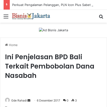
Perkuat Pengalaman Pelanggan, PLN Icon Plus Sabet Tiga Penghargaan CCW 2026
Menu
Ca
Home
Ini Penjelasan BPD Bali
Terkait Pembobolan Dana
Nasabah
Gde Rahadi
S
6 Desember 2017
0
3
e