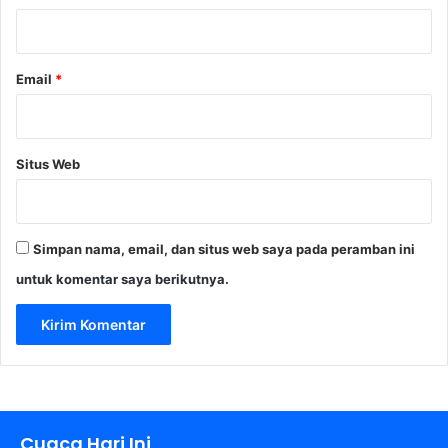
*
Email
*
Situs Web
Simpan nama, email, dan situs web saya pada peramban ini
untuk komentar saya berikutnya.
Cuaca Hari Ini