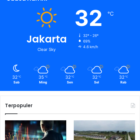
32
℃
Jakarta
32º - 26º
69%
4.6 km/h
Clear Sky
32
35
32
32
32
℃
℃
℃
℃
℃
Sab
Ming
Sen
Sel
Rab
Terpopuler