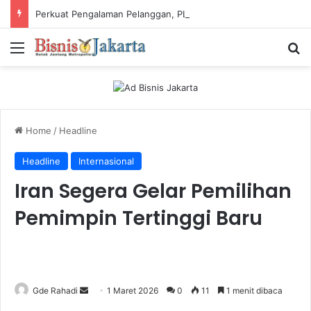
Perkuat Pengalaman Pelanggan, PLN Icon Plus Sabet Tiga Penghargaan CCW 2026
Menu
Ca
Home
/
Headline
Headline
Internasional
Iran Segera Gelar Pemilihan
Pemimpin Tertinggi Baru
Gde Rahadi
S
1 Maret 2026
0
11
1 menit dibaca
e