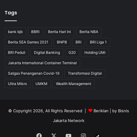
Tags
bank bjb
BBRI
Berita Hari Ini
Berita NBA
Berita SEA Games 2021
BNPB
BRI
BRI Liga 1
BRI Peduli
Digital Banking
G20
Holding UMi
Jakarta International Container Terminal
Satgas Penanganan Covid-19
Transformasi Digital
Ultra Mikro
UMKM
Wealth Management
© Copyright 2026, All Rights Reserved |
Beriklan
| by
Bisnis
Jakarta Network
Facebook
X
YouTube
Instagram
Tiktok