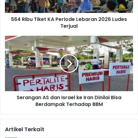
T
i
564 Ribu Tiket KA Periode Lebaran 2026 Ludes
k
Terjual
e
t
K
S
A
e
P
r
e
a
r
n
i
g
o
a
d
n
e
A
L
Serangan AS dan Israel ke Iran Dinilai Bisa
S
e
Berdampak Terhadap BBM
d
b
a
a
n
r
I
Artikel Terkait
a
s
n
r