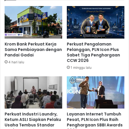
2
a
0
e
2
l
6
k
L
e
u
I
d
r
Krom Bank Perkuat Kerja
Perkuat Pengalaman
e
a
Sama Pembiayaan dengan
Pelanggan, PLN Icon Plus
s
n
Pandai Gadai
Sabet Tiga Penghargaan
T
D
CCW 2026
4 hari lalu
e
i
1 minggu lalu
r
n
j
i
u
l
a
a
l
i
B
i
s
Perkuat Industri Laundry,
Layanan Internet Tumbuh
a
Ketum ASLI Siapkan Pelaku
Pesat, PLN Icon Plus Raih
Usaha Tembus Standar
Penghargaan SBBI Awards
B