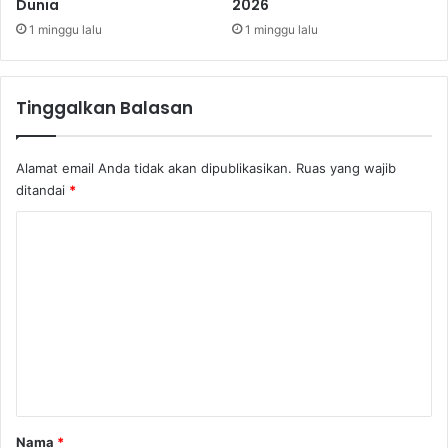
Dunia
2026
e
r
1 minggu lalu
1 minggu lalu
d
a
m
Tinggalkan Balasan
p
a
k
Alamat email Anda tidak akan dipublikasikan.
Ruas yang wajib
T
ditandai
*
e
r
K
h
o
a
d
m
a
e
p
B
n
B
t
M
a
r
Nama
*