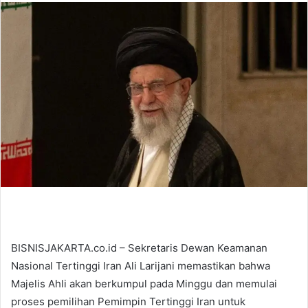
n
d
a
n
e
m
a
i
l
BISNISJAKARTA.co.id – Sekretaris Dewan Keamanan
Nasional Tertinggi Iran Ali Larijani memastikan bahwa
Majelis Ahli akan berkumpul pada Minggu dan memulai
proses pemilihan Pemimpin Tertinggi Iran untuk