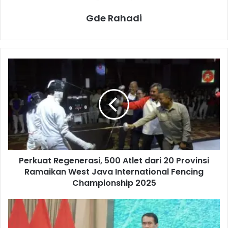
Gde Rahadi
P
e
r
k
u
a
t
R
e
Perkuat Regenerasi, 500 Atlet dari 20 Provinsi
g
Ramaikan West Java International Fencing
e
n
Championship 2025
e
r
T
a
a
s
h