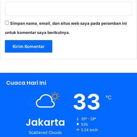
p
i
o
n
Simpan nama, email, dan situs web saya pada peramban ini
s
untuk komentar saya berikutnya.
h
i
p
2
0
2
5
Cuaca Hari Ini
33
℃
Jakarta
35º - 28º
53%
2.24 km/h
Scattered Clouds