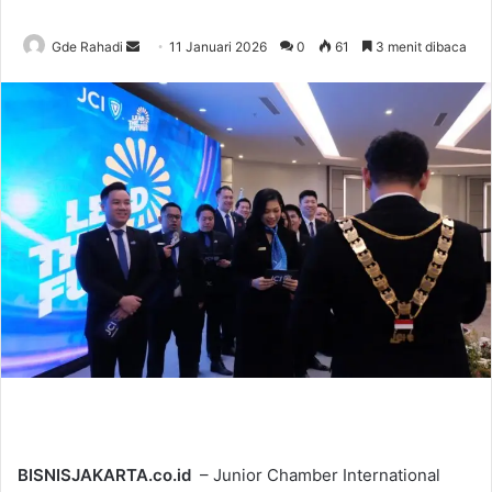
Gde Rahadi
S
11 Januari 2026
0
61
3 menit dibaca
e
n
d
a
n
e
m
a
i
l
BISNISJAKARTA.co.id
– Junior Chamber International