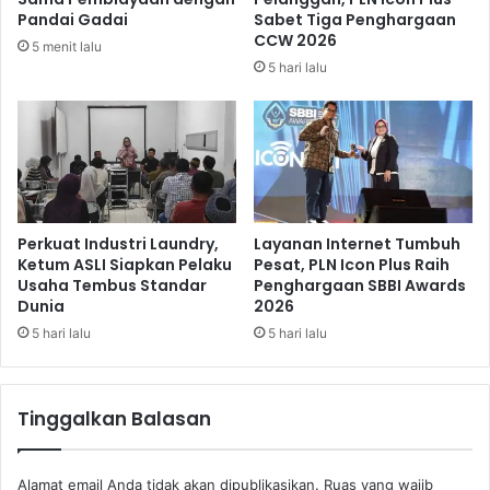
n
t
Pandai Gadai
Sabet Tiga Penghargaan
s
k
CCW 2026
5 menit lalu
i
a
5 hari lalu
R
n
a
S
m
e
a
r
i
a
k
p
a
G
n
a
Perkuat Industri Laundry,
Layanan Internet Tumbuh
W
b
Ketum ASLI Siapkan Pelaku
Pesat, PLN Icon Plus Raih
e
Usaha Tembus Standar
Penghargaan SBBI Awards
a
Dunia
2026
s
h
t
4
5 hari lalu
5 hari lalu
J
J
a
u
v
t
Tinggalkan Balasan
a
a
I
T
n
o
Alamat email Anda tidak akan dipublikasikan.
Ruas yang wajib
t