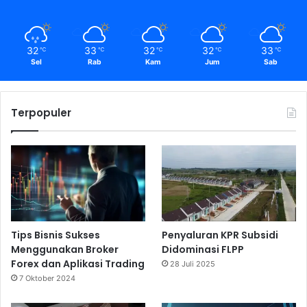
32
33
32
32
33
℃
℃
℃
℃
℃
Sel
Rab
Kam
Jum
Sab
Terpopuler
Tips Bisnis Sukses
Penyaluran KPR Subsidi
Menggunakan Broker
Didominasi FLPP
Forex dan Aplikasi Trading
28 Juli 2025
7 Oktober 2024