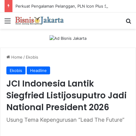
Perkuat Pengalaman Pelanggan, PLN Icon Plus Sabet Tiga Penghargaan CCW 2026
Menu
Ca
Home
/
Ekobis
Ekobis
Headline
JCI Indonesia Lantik
Siegfried Listijosuputro Jadi
National President 2026
Usung Tema Kepengurusan “Lead The Future”