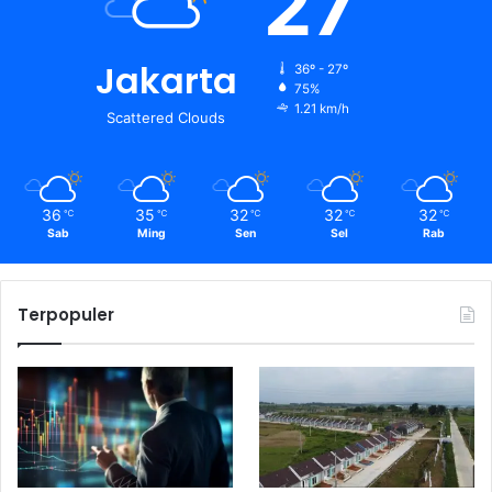
27
Jakarta
36º - 27º
75%
1.21 km/h
Scattered Clouds
36
35
32
32
32
℃
℃
℃
℃
℃
Sab
Ming
Sen
Sel
Rab
Terpopuler