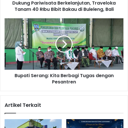
Dukung Pariwisata Berkelanjutan, Traveloka
i
Tanam 40 RIbu Bibit Bakau di Buleleng, Bali
w
i
s
B
a
u
t
p
a
a
B
t
e
i
r
S
k
e
e
r
l
Bupati Serang: Kita Berbagi Tugas dengan
a
a
Pesantren
n
n
g
j
:
u
K
Artikel Terkait
t
i
a
t
n
a
,
B