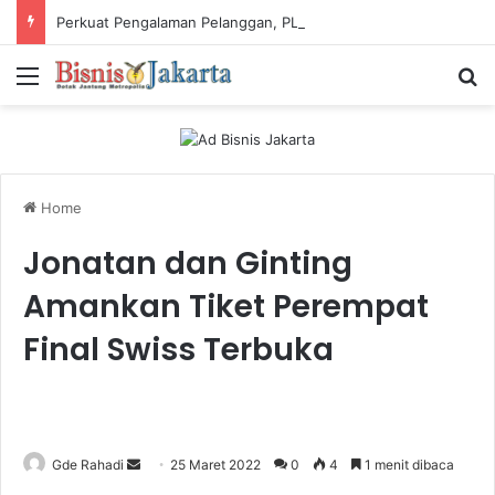
Perkuat Pengalaman Pelanggan, PLN Icon Plus Sabet Tiga Penghargaan CCW 2026
Menu
Ca
Home
Jonatan dan Ginting
Amankan Tiket Perempat
Final Swiss Terbuka
Gde Rahadi
S
25 Maret 2022
0
4
1 menit dibaca
e