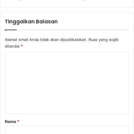
a
n
a
Tinggalkan Balasan
h
S
u
Alamat email Anda tidak akan dipublikasikan.
Ruas yang wajib
c
ditandai
*
i
K
o
m
e
n
t
a
r
Nama
*
*