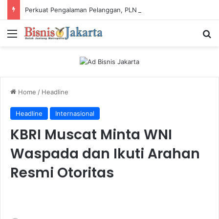
Perkuat Pengalaman Pelanggan, PLN Icon Plus Sabet Tiga Penghargaan CCW 2026
Menu
Ca
Home
/
Headline
Headline
Internasional
KBRI Muscat Minta WNI
Waspada dan Ikuti Arahan
Resmi Otoritas