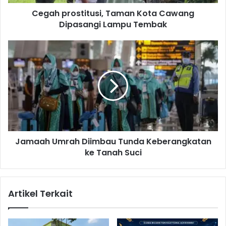
s
Cegah prostitusi, Taman Kota Cawang
t
Dipasangi Lampu Tembak
i
t
u
J
s
a
i
m
,
a
T
a
a
h
m
U
a
m
n
r
K
Jamaah Umrah Diimbau Tunda Keberangkatan
a
o
ke Tanah Suci
h
t
D
a
i
C
i
Artikel Terkait
a
m
w
b
a
a
n
u