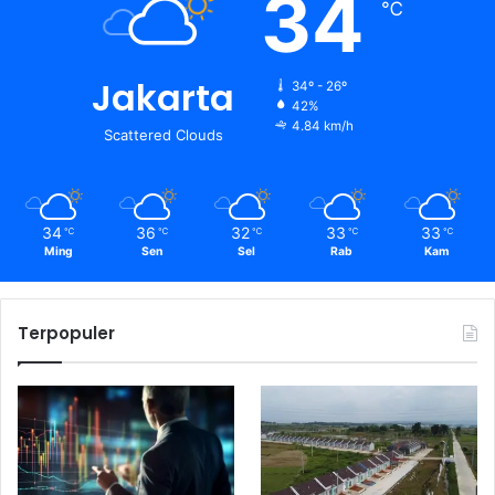
34
℃
Jakarta
34º - 26º
42%
4.84 km/h
Scattered Clouds
34
36
32
33
33
℃
℃
℃
℃
℃
Ming
Sen
Sel
Rab
Kam
Terpopuler