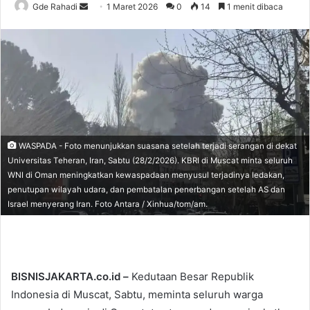
Gde Rahadi
S
1 Maret 2026
0
14
1 menit dibaca
e
n
d
a
n
e
m
a
WASPADA - Foto menunjukkan suasana setelah terjadi serangan di dekat
i
Universitas Teheran, Iran, Sabtu (28/2/2026). KBRI di Muscat minta seluruh
l
WNI di Oman meningkatkan kewaspadaan menyusul terjadinya ledakan,
penutupan wilayah udara, dan pembatalan penerbangan setelah AS dan
Israel menyerang Iran. Foto Antara / Xinhua/tom/am.
BISNISJAKARTA.co.id –
Kedutaan Besar Republik
Indonesia di Muscat, Sabtu, meminta seluruh warga