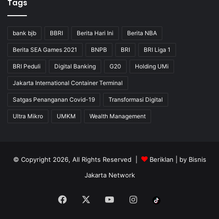
Tags
bank bjb
BBRI
Berita Hari Ini
Berita NBA
Berita SEA Games 2021
BNPB
BRI
BRI Liga 1
BRI Peduli
Digital Banking
G20
Holding UMi
Jakarta International Container Terminal
Satgas Penanganan Covid-19
Transformasi Digital
Ultra Mikro
UMKM
Wealth Management
© Copyright 2026, All Rights Reserved |
Beriklan
| by
Bisnis
Jakarta Network
Facebook
X
YouTube
Instagram
Tiktok