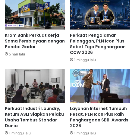
g
T
D
u
i
n
p
d
a
a
Krom Bank Perkuat Kerja
Perkuat Pengalaman
s
K
Sama Pembiayaan dengan
Pelanggan, PLN Icon Plus
a
e
Pandai Gadai
Sabet Tiga Penghargaan
n
b
CCW 2026
5 hari lalu
g
e
1 minggu lalu
i
r
L
a
a
n
m
g
p
k
u
a
T
t
e
a
Perkuat Industri Laundry,
Layanan Internet Tumbuh
m
n
Ketum ASLI Siapkan Pelaku
Pesat, PLN Icon Plus Raih
b
Usaha Tembus Standar
Penghargaan SBBI Awards
k
Dunia
2026
a
e
k
T
1 minggu lalu
1 minggu lalu