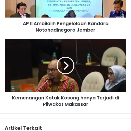
b
i
l
AP II Ambilalih Pengelolaan Bandara
a
Notohadinegoro Jember
l
i
h
K
P
e
e
m
n
e
g
n
e
a
l
n
o
g
l
a
a
Kemenangan Kotak Kosong hanya Terjadi di
n
a
Pilwakot Makassar
K
n
o
B
t
a
a
Artikel Terkait
n
k