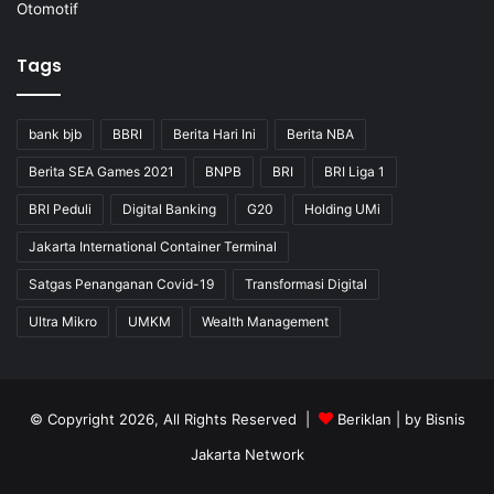
Otomotif
Tags
bank bjb
BBRI
Berita Hari Ini
Berita NBA
Berita SEA Games 2021
BNPB
BRI
BRI Liga 1
BRI Peduli
Digital Banking
G20
Holding UMi
Jakarta International Container Terminal
Satgas Penanganan Covid-19
Transformasi Digital
Ultra Mikro
UMKM
Wealth Management
© Copyright 2026, All Rights Reserved |
Beriklan
| by
Bisnis
Jakarta Network