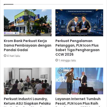
d
K
a
o
r
s
a
o
N
n
o
g
t
h
o
a
Krom Bank Perkuat Kerja
Perkuat Pengalaman
h
n
Sama Pembiayaan dengan
Pelanggan, PLN Icon Plus
a
y
Pandai Gadai
Sabet Tiga Penghargaan
d
a
CCW 2026
4 hari lalu
i
T
1 minggu lalu
n
e
e
r
g
j
o
a
r
d
o
i
J
d
e
i
Perkuat Industri Laundry,
Layanan Internet Tumbuh
m
P
Ketum ASLI Siapkan Pelaku
Pesat, PLN Icon Plus Raih