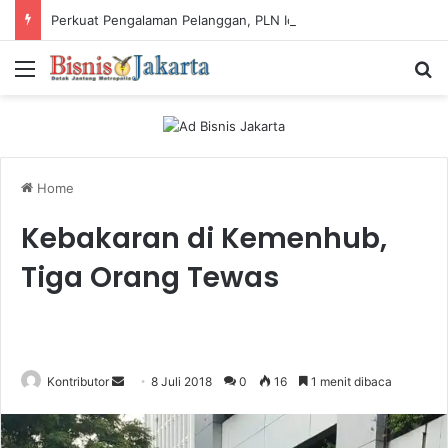
Perkuat Pengalaman Pelanggan, PLN Icon Plus Sabet Tiga Penghargaan CCW 2026
Menu
Ca
Home
Kebakaran di Kemenhub,
Tiga Orang Tewas
Kontributor
S
8 Juli 2018
0
16
1 menit dibaca
e
n