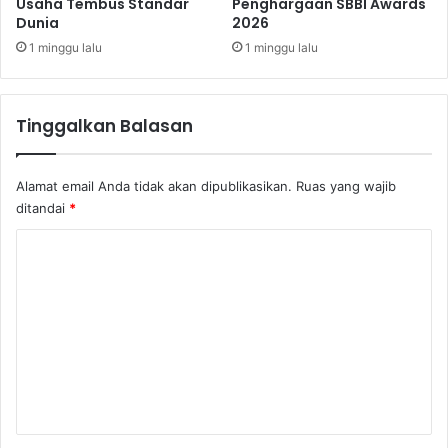
b
Usaha Tembus Standar
Penghargaan SBBI Awards
i
Dunia
2026
e
l
r
w
1 minggu lalu
1 minggu lalu
a
k
o
Tinggalkan Balasan
t
M
a
Alamat email Anda tidak akan dipublikasikan.
Ruas yang wajib
k
ditandai
*
a
s
K
s
o
a
r
m
e
n
t
a