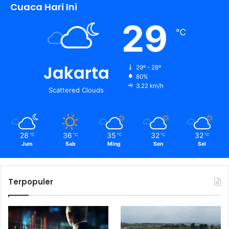
Cuaca Hari Ini
29
℃
Jakarta
29º - 28º
80%
3.22 km/h
Scattered Clouds
28
36
35
32
32
℃
℃
℃
℃
℃
Jum
Sab
Ming
Sen
Sel
Terpopuler