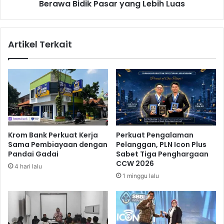
n
Berawa Bidik Pasar yang Lebih Luas
i
E
l
O
i
I
t
Artikel Terkait
n
a
d
s
o
L
n
a
e
y
s
a
i
n
a
a
B
n
Krom Bank Perkuat Kerja
Perkuat Pengalaman
e
,
Sama Pembiayaan dengan
Pelanggan, PLN Icon Plus
r
S
Pandai Gadai
Sabet Tiga Penghargaan
t
w
CCW 2026
4 hari lalu
a
a
1 minggu lalu
r
r
a
g
f
a
I
S
n
u