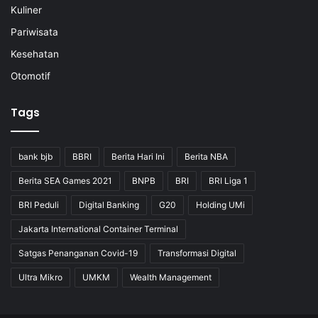
Kuliner
Pariwisata
Kesehatan
Otomotif
Tags
bank bjb
BBRI
Berita Hari Ini
Berita NBA
Berita SEA Games 2021
BNPB
BRI
BRI Liga 1
BRI Peduli
Digital Banking
G20
Holding UMi
Jakarta International Container Terminal
Satgas Penanganan Covid-19
Transformasi Digital
Ultra Mikro
UMKM
Wealth Management