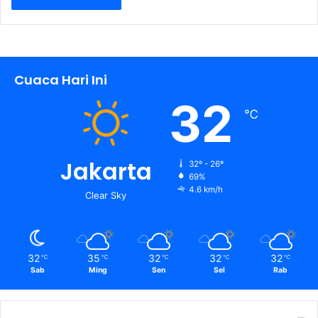
Cuaca Hari Ini
32
℃
Jakarta
32º - 26º
69%
4.6 km/h
Clear Sky
32
35
32
32
32
℃
℃
℃
℃
℃
Sab
Ming
Sen
Sel
Rab