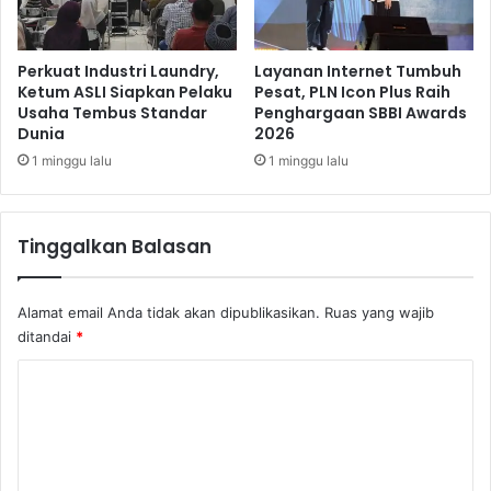
t
i
e
t
r
e
Perkuat Industri Laundry,
Layanan Internet Tumbuh
n
s
Ketum ASLI Siapkan Pelaku
Pesat, PLN Icon Plus Raih
a
Usaha Tembus Standar
Penghargaan SBBI Awards
B
Dunia
2026
s
a
i
l
1 minggu lalu
1 minggu lalu
o
i
n
B
a
e
Tinggalkan Balasan
l
r
a
w
Alamat email Anda tidak akan dipublikasikan.
Ruas yang wajib
a
ditandai
*
B
i
K
d
o
i
k
m
P
e
a