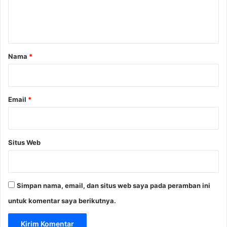
s
n
a
t
r
y
a
a
r
Nama
*
n
*
g
L
e
Email
*
b
i
h
L
Situs Web
u
a
s
Simpan nama, email, dan situs web saya pada peramban ini
untuk komentar saya berikutnya.