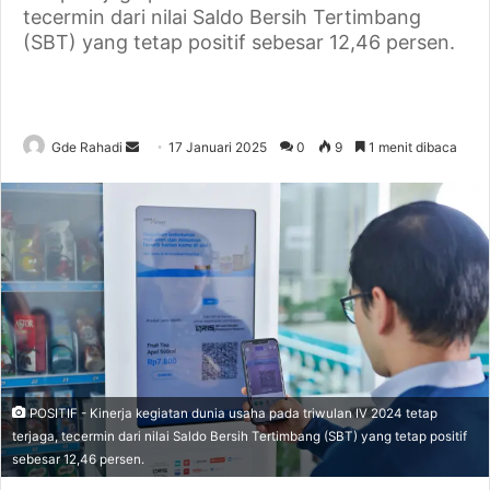
tecermin dari nilai Saldo Bersih Tertimbang
(SBT) yang tetap positif sebesar 12,46 persen.
Gde Rahadi
S
17 Januari 2025
0
9
1 menit dibaca
e
n
d
a
n
e
m
a
i
l
POSITIF - Kinerja kegiatan dunia usaha pada triwulan IV 2024 tetap
terjaga, tecermin dari nilai Saldo Bersih Tertimbang (SBT) yang tetap positif
sebesar 12,46 persen.