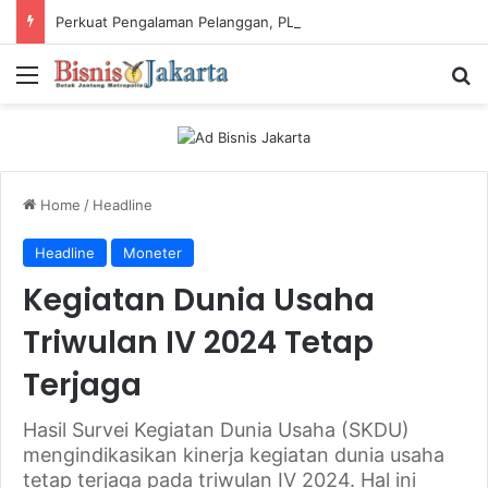
Perkuat Pengalaman Pelanggan, PLN Icon Plus Sabet Tiga Penghargaan CCW 2026
Menu
Ca
Home
/
Headline
Headline
Moneter
Kegiatan Dunia Usaha
Triwulan IV 2024 Tetap
Terjaga
Hasil Survei Kegiatan Dunia Usaha (SKDU)
mengindikasikan kinerja kegiatan dunia usaha
tetap terjaga pada triwulan IV 2024. Hal ini