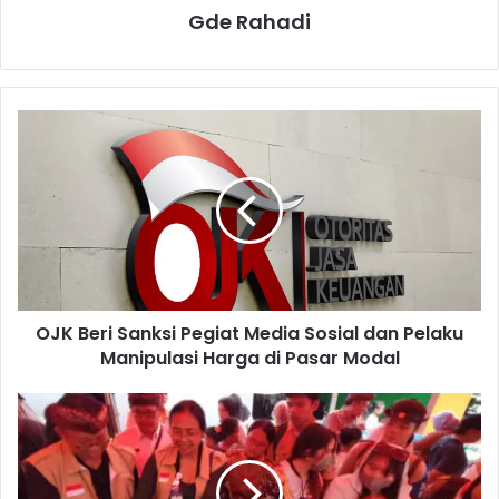
Gde Rahadi
O
J
K
B
e
r
i
S
a
OJK Beri Sanksi Pegiat Media Sosial dan Pelaku
n
Manipulasi Harga di Pasar Modal
k
s
i
K
P
i
e
a
g
t
i
P