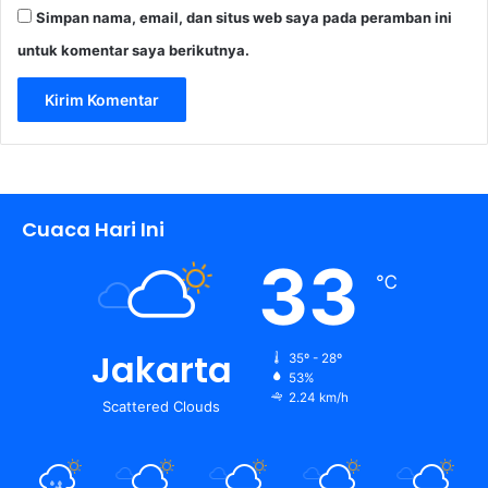
Simpan nama, email, dan situs web saya pada peramban ini
untuk komentar saya berikutnya.
Cuaca Hari Ini
33
℃
Jakarta
35º - 28º
53%
2.24 km/h
Scattered Clouds