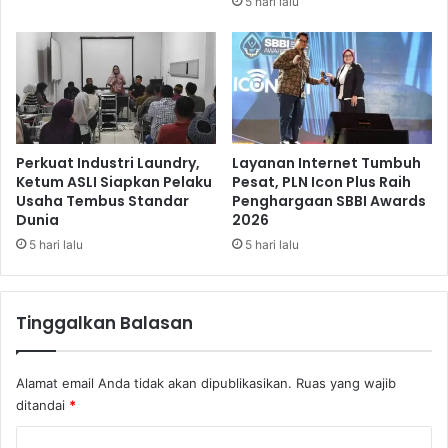
5 hari lalu
u
a
M
m
a
a
n
d
i
h
p
a
u
n
l
Perkuat Industri Laundry,
Layanan Internet Tumbuh
a
Ketum ASLI Siapkan Pelaku
Pesat, PLN Icon Plus Raih
Usaha Tembus Standar
Penghargaan SBBI Awards
s
Dunia
2026
i
H
5 hari lalu
5 hari lalu
a
r
g
Tinggalkan Balasan
a
d
i
Alamat email Anda tidak akan dipublikasikan.
Ruas yang wajib
P
ditandai
*
a
s
K