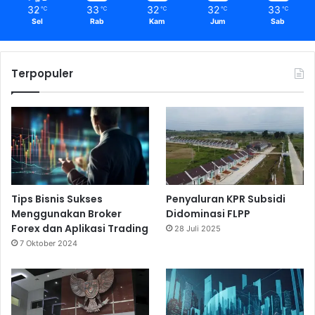
32
33
32
32
33
℃
℃
℃
℃
℃
Sel
Rab
Kam
Jum
Sab
Terpopuler
Tips Bisnis Sukses
Penyaluran KPR Subsidi
Menggunakan Broker
Didominasi FLPP
Forex dan Aplikasi Trading
28 Juli 2025
7 Oktober 2024