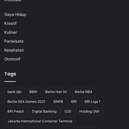
Gaya Hidup
Kreatif
Kuliner
Pariwisata
Kesehatan
Otomotif
Tags
bank bjb
BBRI
Berita Hari Ini
Berita NBA
Berita SEA Games 2021
BNPB
BRI
BRI Liga 1
BRI Peduli
Digital Banking
G20
Holding UMi
Jakarta International Container Terminal