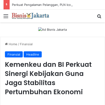
Perkuat Pengalaman Pelanggan, PLN Icon Plus Sabet Tiga Penghargaan CCW 2026
Menu
Ca
Home
/
Finansial
Finansial
Headline
Kemenkeu dan BI Perkuat
Sinergi Kebijakan Guna
Jaga Stabilitas
Pertumbuhan Ekonomi