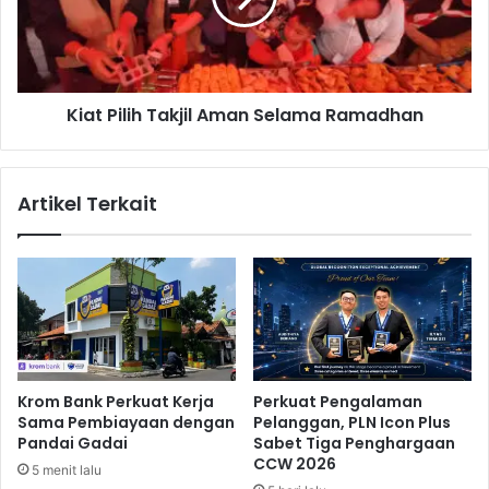
a
i
t
l
M
i
e
h
d
Kiat Pilih Takjil Aman Selama Ramadhan
T
i
a
a
k
S
j
Artikel Terkait
o
i
s
l
i
A
a
m
l
a
d
n
a
S
n
e
P
l
Krom Bank Perkuat Kerja
Perkuat Pengalaman
e
a
Sama Pembiayaan dengan
Pelanggan, PLN Icon Plus
l
m
Pandai Gadai
Sabet Tiga Penghargaan
a
a
CCW 2026
5 menit lalu
k
R