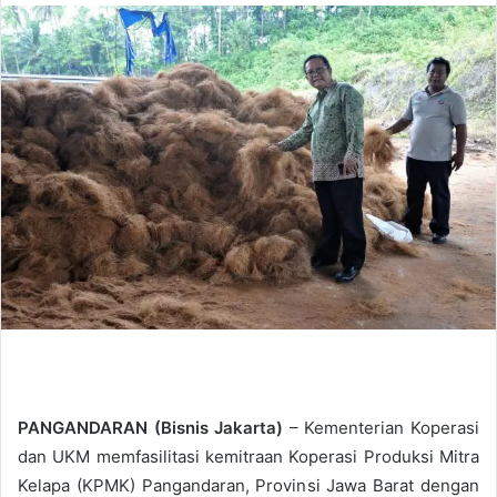
n
d
a
n
e
m
a
i
l
PANGANDARAN (Bisnis Jakarta)
– Kementerian Koperasi
dan UKM memfasilitasi kemitraan Koperasi Produksi Mitra
Kelapa (KPMK) Pangandaran, Provinsi Jawa Barat dengan