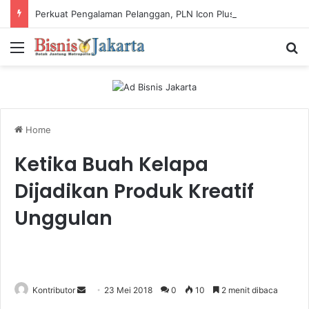
Perkuat Pengalaman Pelanggan, PLN Icon Plus Sabet Tiga Penghargaan CCW 2026
Menu
Ca
Home
Ketika Buah Kelapa
Dijadikan Produk Kreatif
Unggulan
Kontributor
S
23 Mei 2018
0
10
2 menit dibaca
e