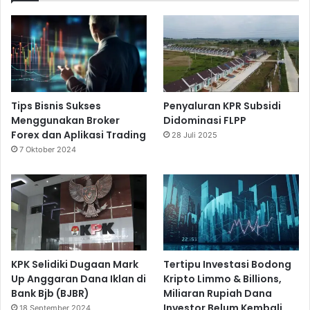
Tips Bisnis Sukses
Penyaluran KPR Subsidi
Menggunakan Broker
Didominasi FLPP
Forex dan Aplikasi Trading
28 Juli 2025
7 Oktober 2024
KPK Selidiki Dugaan Mark
Tertipu Investasi Bodong
Up Anggaran Dana Iklan di
Kripto Limmo & Billions,
Bank Bjb (BJBR)
Miliaran Rupiah Dana
Investor Belum Kembali
18 September 2024