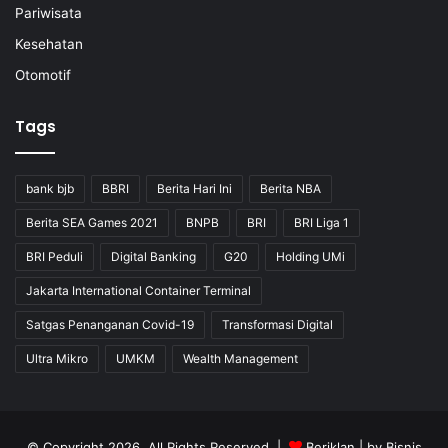
Pariwisata
Kesehatan
Otomotif
Tags
bank bjb
BBRI
Berita Hari Ini
Berita NBA
Berita SEA Games 2021
BNPB
BRI
BRI Liga 1
BRI Peduli
Digital Banking
G20
Holding UMi
Jakarta International Container Terminal
Satgas Penanganan Covid-19
Transformasi Digital
Ultra Mikro
UMKM
Wealth Management
© Copyright 2026, All Rights Reserved |
Beriklan
| by
Bisnis