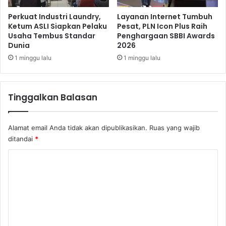
w
i
Perkuat Industri Laundry,
Layanan Internet Tumbuh
Ketum ASLI Siapkan Pelaku
Pesat, PLN Icon Plus Raih
Usaha Tembus Standar
Penghargaan SBBI Awards
Dunia
2026
1 minggu lalu
1 minggu lalu
Tinggalkan Balasan
Alamat email Anda tidak akan dipublikasikan.
Ruas yang wajib
ditandai
*
K
o
m
e
n