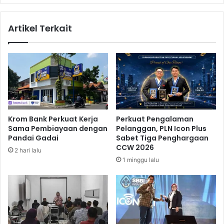
i
r
S
a
Artikel Terkait
a
b
m
u
a
a
r
t
i
K
n
a
d
m
a
u
s
Krom Bank Perkuat Kerja
Perkuat Pengalaman
B
Sama Pembiayaan dengan
Pelanggan, PLN Icon Plus
a
Pandai Gadai
Sabet Tiga Penghargaan
h
CCW 2026
2 hari lalu
a
1 minggu lalu
s
a
B
e
t
a