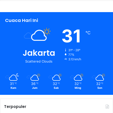
Cuaca Hari Ini
31
℃
Jakarta
31º - 28º
77%
3.13 km/h
Scattered Clouds
31
36
32
32
32
℃
℃
℃
℃
℃
Kam
Jum
Sab
Ming
Sen
Terpopuler