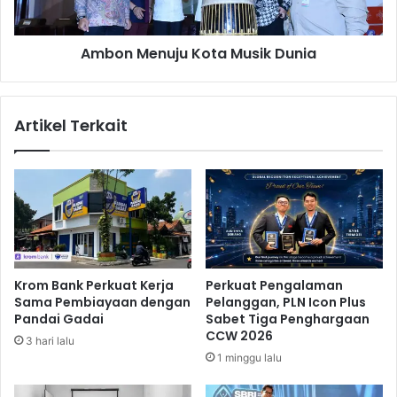
D
n
e
u
p
Ambon Menuju Kota Musik Dunia
j
o
u
k
K
D
o
Artikel Terkait
i
t
m
a
i
M
n
u
t
s
a
i
M
k
i
D
l
u
Krom Bank Perkuat Kerja
Perkuat Pengalaman
i
n
Sama Pembiayaan dengan
Pelanggan, PLN Icon Plus
k
i
Pandai Gadai
Sabet Tiga Penghargaan
i
a
CCW 2026
3 hari lalu
S
1 minggu lalu
e
k