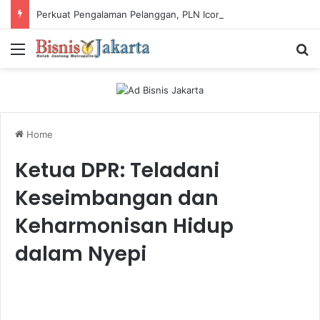
Perkuat Pengalaman Pelanggan, PLN Icon Plus Sabet Tiga Penghargaan CCW 2026
Menu
Ca
Home
Ketua DPR: Teladani
Keseimbangan dan
Keharmonisan Hidup
dalam Nyepi