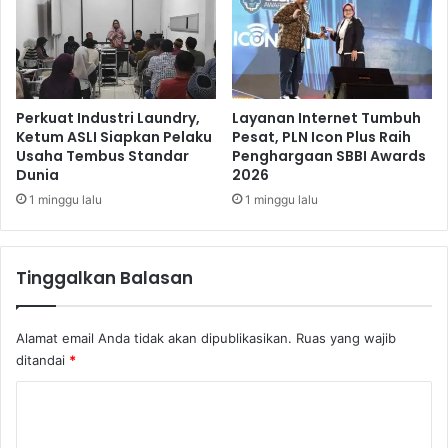
o
l
a
h
I
n
Perkuat Industri Laundry,
Layanan Internet Tumbuh
k
Ketum ASLI Siapkan Pelaku
Pesat, PLN Icon Plus Raih
Usaha Tembus Standar
Penghargaan SBBI Awards
l
Dunia
2026
u
s
1 minggu lalu
1 minggu lalu
i
d
i
Tinggalkan Balasan
T
i
a
Alamat email Anda tidak akan dipublikasikan.
Ruas yang wajib
p
ditandai
*
K
e
K
c
o
a