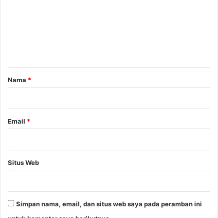
m
m
a
e
t
a
n
n
t
a
r
Nama
*
*
Email
*
Situs Web
Simpan nama, email, dan situs web saya pada peramban ini