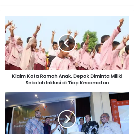
K
l
a
i
m
K
o
t
a
Klaim Kota Ramah Anak, Depok Diminta Miliki
R
Sekolah Inklusi di Tiap Kecamatan
a
m
a
A
h
m
A
b
n
o
a
n
k
M
,
e