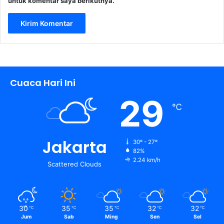
untuk komentar saya berikutnya.
Cuaca Hari Ini
29
℃
Jakarta
30º - 27º
82%
2.24 km/h
Scattered Clouds
30
35
35
32
32
℃
℃
℃
℃
℃
Jum
Sab
Ming
Sen
Sel