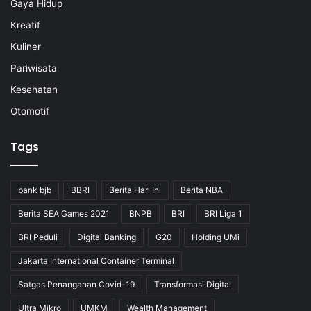
Gaya Hidup
Kreatif
Kuliner
Pariwisata
Kesehatan
Otomotif
Tags
bank bjb
BBRI
Berita Hari Ini
Berita NBA
Berita SEA Games 2021
BNPB
BRI
BRI Liga 1
BRI Peduli
Digital Banking
G20
Holding UMi
Jakarta International Container Terminal
Satgas Penanganan Covid-19
Transformasi Digital
Ultra Mikro
UMKM
Wealth Management