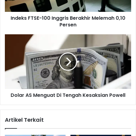
T
S
Indeks FTSE-100 Inggris Berakhir Melemah 0,10
E
Persen
-
1
0
D
0
o
I
l
n
a
g
r
g
A
r
S
i
M
s
e
B
Dolar AS Menguat Di Tengah Kesaksian Powell
n
e
g
r
u
a
a
Artikel Terkait
k
t
h
D
i
i