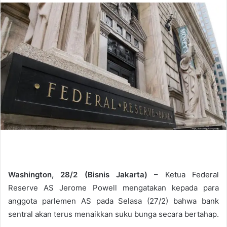
n
d
a
n
e
m
a
i
l
Washington, 28/2 (Bisnis Jakarta)
– Ketua Federal
Reserve AS Jerome Powell mengatakan kepada para
anggota parlemen AS pada Selasa (27/2) bahwa bank
sentral akan terus menaikkan suku bunga secara bertahap.