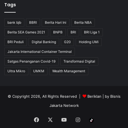
Tags
bank bjb
BBRI
Berita Hari Ini
Berita NBA
Berita SEA Games 2021
BNPB
BRI
BRI Liga 1
BRI Peduli
Digital Banking
G20
Holding UMi
Jakarta International Container Terminal
Satgas Penanganan Covid-19
Transformasi Digital
Ultra Mikro
UMKM
Wealth Management
© Copyright 2026, All Rights Reserved |
Beriklan
| by
Bisnis
Jakarta Network
Facebook
X
YouTube
Instagram
Tiktok