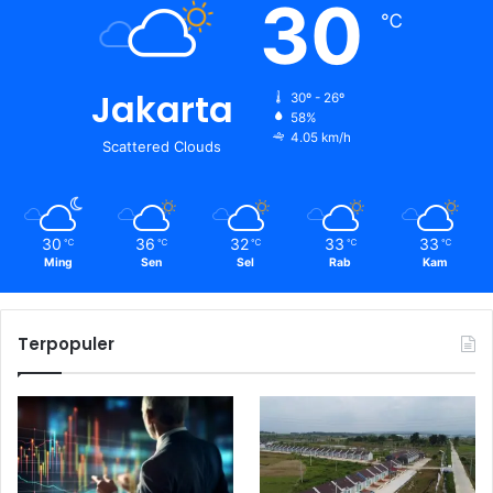
30
℃
Jakarta
30º - 26º
58%
4.05 km/h
Scattered Clouds
30
36
32
33
33
℃
℃
℃
℃
℃
Ming
Sen
Sel
Rab
Kam
Terpopuler