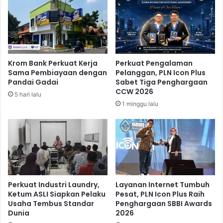
r
T
M
e
e
n
l
g
e
a
m
h
Krom Bank Perkuat Kerja
Perkuat Pengalaman
a
K
Sama Pembiayaan dengan
Pelanggan, PLN Icon Plus
h
e
Pandai Gadai
Sabet Tiga Penghargaan
0
s
CCW 2026
5 hari lalu
,
a
1 minggu lalu
1
k
0
s
P
i
e
a
r
n
s
P
e
o
n
w
Perkuat Industri Laundry,
Layanan Internet Tumbuh
Ketum ASLI Siapkan Pelaku
Pesat, PLN Icon Plus Raih
e
Usaha Tembus Standar
Penghargaan SBBI Awards
l
Dunia
2026
l