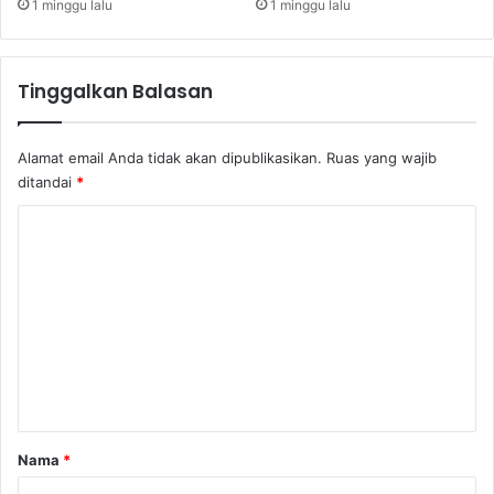
1 minggu lalu
1 minggu lalu
Tinggalkan Balasan
Alamat email Anda tidak akan dipublikasikan.
Ruas yang wajib
ditandai
*
K
o
m
e
n
t
a
r
Nama
*
*