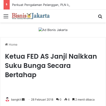
Perkuat Pengalaman Pelanggan, PLN Icon Plus Sabet Tiga Penghargaan CCW 2026
Menu
Ca
Home
Ketua FED AS Janji Naikkan
Suku Bunga Secara
Bertahap
bangkit
S
28 Februari 2018
0
6
2 menit dibaca
e