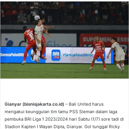
n
d
a
n
e
m
a
i
l
Gianyar (bisnisjakarta.co.id)
– Bali United harus
mengakui keunggulan tim tamu PSS Sleman dalam laga
pembuka BRI Liga 1 2023/2024 hari Sabtu (1/7) sore tadi di
Stadion Kapten I Wayan Dipta, Gianyar. Gol tunggal Ricky