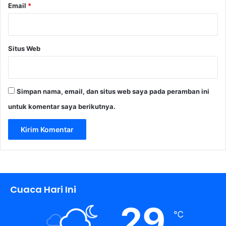
Email
*
a
Situs Web
Simpan nama, email, dan situs web saya pada peramban ini
untuk komentar saya berikutnya.
Cuaca Hari Ini
29
℃