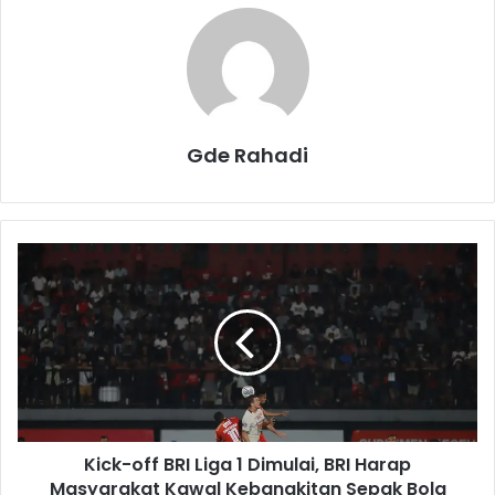
Gde Rahadi
K
i
c
k
-
o
f
f
B
Kick-off BRI Liga 1 Dimulai, BRI Harap
R
Masyarakat Kawal Kebangkitan Sepak Bola
I