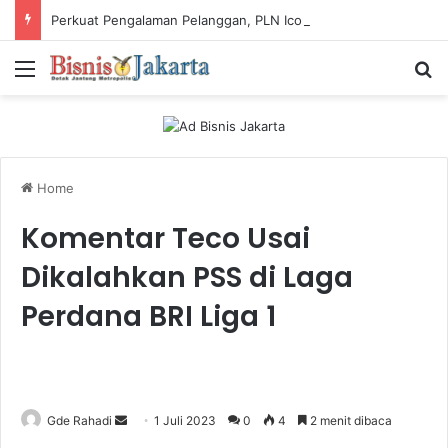
Perkuat Pengalaman Pelanggan, PLN Icon Plus Sabet Tiga Penghargaan CCW 2026
Menu
Ca
Home
Komentar Teco Usai
Dikalahkan PSS di Laga
Perdana BRI Liga 1
Gde Rahadi
S
1 Juli 2023
0
4
2 menit dibaca
e