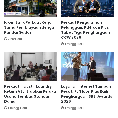
M
r
a
h
s
a
y
s
Krom Bank Perkuat Kerja
Perkuat Pengalaman
a
i
Sama Pembiayaan dengan
Pelanggan, PLN Icon Plus
r
l
Pandai Gadai
Sabet Tiga Penghargaan
a
M
CCW 2026
2 hari lalu
k
e
1 minggu lalu
a
r
t
a
K
i
a
h
w
G
a
e
l
l
K
a
Perkuat Industri Laundry,
Layanan Internet Tumbuh
e
r
Ketum ASLI Siapkan Pelaku
Pesat, PLN Icon Plus Raih
b
Usaha Tembus Standar
Penghargaan SBBI Awards
J
Dunia
2026
a
u
n
a
1 minggu lalu
1 minggu lalu
g
r
k