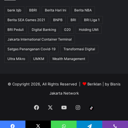
bank bjb
BBRI
Berita Hari Ini
Berita NBA
Berita SEA Games 2021
BNPB
BRI
BRI Liga 1
BRI Peduli
Digital Banking
G20
Holding UMi
Jakarta International Container Terminal
Satgas Penanganan Covid-19
Transformasi Digital
Ultra Mikro
UMKM
Wealth Management
© Copyright 2026, All Rights Reserved |
Beriklan
| by
Bisnis
Jakarta Network
Facebook
X
YouTube
Instagram
Tiktok