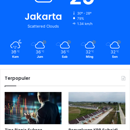
Jakarta
30º - 28º
79%
1.34 km/h
Scattered Clouds
30
36
36
32
32
℃
℃
℃
℃
℃
Kam
Jum
Sab
Ming
Sen
Terpopuler
Tips Bisnis Sukses
Penyaluran KPR Subsidi