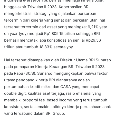
Indonesia (Persero) Tbk berhasil menjaga kinerja positif
hingga akhir Triwulan II 2023. Keberhasilan BRI
mengorkestrasi strategi yang dijalankan perseroan
tercermin dari kinerja yang sehat dan berkelanjutan, hal
tersebut tercermin dari asset yang meningkat 9,21% year
on year (yoy) menjadi Rp1.805,15 triliun sehingga BRI
berhasil mencetak laba konsolidasian senilai Rp29,56
triliun atau tumbuh 18,83% secara yoy.
Hal tersebut disampaikan oleh Direktur Utama BRI Sunarso
pada pemaparan Kinerja Keuangan BRI Triwulan II 2023
pada Rabu (30/8). Sunarso mengungkapkan bahwa faktor
utama penopang kinerja BRI diantaranya adalah
pertumbuhan kredit mikro dan CASA yang mencapai
double digit, kualitas aset terjaga, rasio efisiensi yang
membaik, proporsi fee-based income yang terus tumbuh
konsisten, serta semakin solidnya kinerja perusahaan anak
yang tergabung dalam BRI Group.