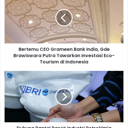
e
r
t
e
m
u
C
E
Bertemu CEO Grameen Bank India, Gde
O
Brawiswara Putra Tawarkan Investasi Eco-
G
r
Tourism di Indonesia
a
m
D
e
u
e
k
n
u
B
n
a
g
n
R
k
a
I
n
n
t