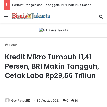
Perkuat Pengalaman Pelanggan, PLN Icon Plus Sabet Tiga Penghargaan CCW 2026
Menu
Ca
Home
Kredit Mikro Tumbuh 11,41
Persen, BRI Makin Tangguh,
Cetak Laba Rp29,56 Triliun
Gde Rahadi
S
30 Agustus 2023
0
10
e