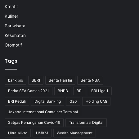
Kreatif
Kuliner
Pariwisata
Kesehatan
Otomotif
Tags
bank bjb
BBRI
Berita Hari Ini
Berita NBA
Berita SEA Games 2021
BNPB
BRI
BRI Liga 1
BRI Peduli
Digital Banking
G20
Holding UMi
Jakarta International Container Terminal
Satgas Penanganan Covid-19
Transformasi Digital
Ultra Mikro
UMKM
Wealth Management