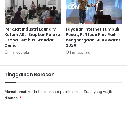
a
i
T
m
a
i
w
a
a
N
Perkuat Industri Laundry,
Layanan Internet Tumbuh
r
a
Ketum ASLI Siapkan Pelaku
Pesat, PLN Icon Plus Raih
k
Usaha Tembus Standar
Penghargaan SBBI Awards
s
a
Dunia
2026
i
n
o
1 minggu lalu
1 minggu lalu
I
n
n
a
v
l
Tinggalkan Balasan
e
,
s
B
t
R
Alamat email Anda tidak akan dipublikasikan.
Ruas yang wajib
a
I
ditandai
*
s
J
i
a
K
E
l
c
o
i
o
n
m