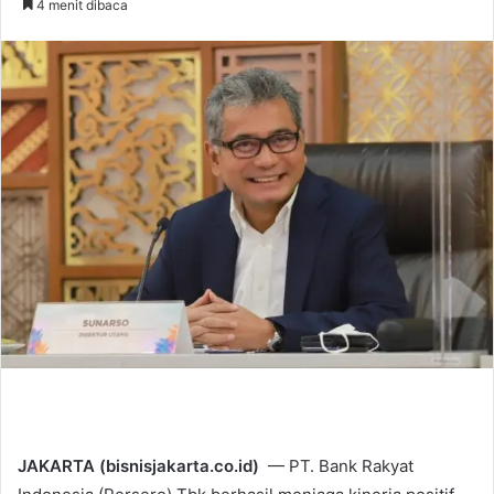
4 menit dibaca
n
d
a
n
e
m
a
i
l
JAKARTA (bisnisjakarta.co.id)
— PT. Bank Rakyat