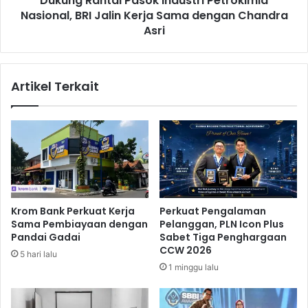
Dukung Rantai Pasok Industri Petrokimia
d
Nasional, BRI Jalin Kerja Sama dengan Chandra
a
i
i
Asri
a
P
,
a
G
s
Artikel Terkait
d
o
e
k
B
I
r
n
a
d
w
u
i
s
s
t
w
r
Krom Bank Perkuat Kerja
Perkuat Pengalaman
a
i
Sama Pembiayaan dengan
Pelanggan, PLN Icon Plus
r
P
Pandai Gadai
Sabet Tiga Penghargaan
a
e
CCW 2026
5 hari lalu
P
t
1 minggu lalu
u
r
t
o
r
k