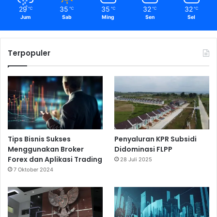
29
35
35
32
32
℃
℃
℃
℃
℃
Jum
Sab
Ming
Sen
Sel
Terpopuler
Tips Bisnis Sukses
Penyaluran KPR Subsidi
Menggunakan Broker
Didominasi FLPP
Forex dan Aplikasi Trading
28 Juli 2025
7 Oktober 2024