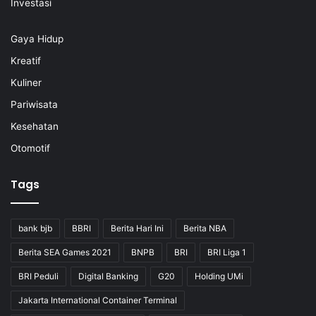
Investasi
Gaya Hidup
Kreatif
Kuliner
Pariwisata
Kesehatan
Otomotif
Tags
bank bjb
BBRI
Berita Hari Ini
Berita NBA
Berita SEA Games 2021
BNPB
BRI
BRI Liga 1
BRI Peduli
Digital Banking
G20
Holding UMi
Jakarta International Container Terminal