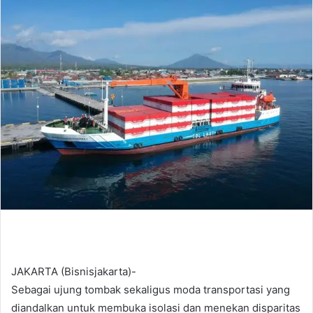
d
a
n
e
m
a
i
l
JAKARTA (Bisnisjakarta)-
Sebagai ujung tombak sekaligus moda transportasi yang
diandalkan untuk membuka isolasi dan menekan disparitas