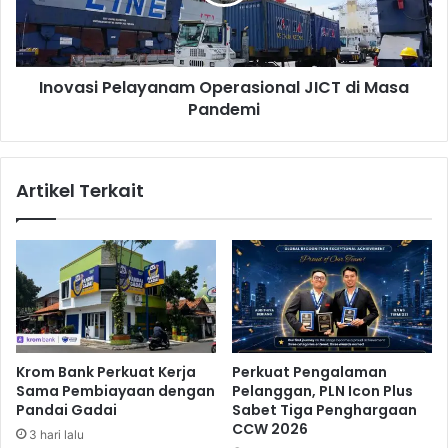
e
s
r
i
d
P
a
e
m
Inovasi Pelayanam Operasional JICT di Masa
l
p
Pandemi
a
a
y
k
a
C
n
Artikel Terkait
o
a
v
m
i
O
d
p
-
e
1
r
9
a
,
s
P
i
Krom Bank Perkuat Kerja
Perkuat Pengalaman
e
o
Sama Pembiayaan dengan
Pelanggan, PLN Icon Plus
m
n
Pandai Gadai
Sabet Tiga Penghargaan
e
a
CCW 2026
3 hari lalu
r
l