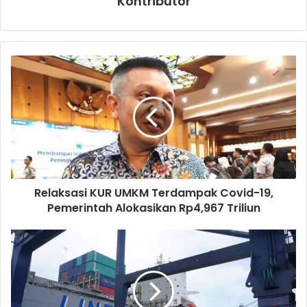
Kontributor
R
e
l
a
k
s
a
s
i
Relaksasi KUR UMKM Terdampak Covid-19,
K
Pemerintah Alokasikan Rp4,967 Triliun
U
R
U
I
M
n
K
o
M
v
T
a