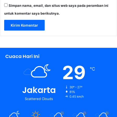
Simpan nama, email, dan situs web saya pada peramban ini
untuk komentar saya berikutnya.
Cuaca Hari Ini
29
℃
Jakarta
30º - 27º
81%
0.45 km/h
Scattered Clouds