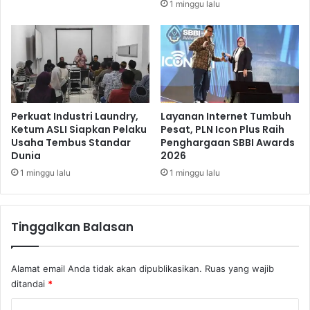
1 minggu lalu
i
J
n
I
t
C
a
T
h
d
A
i
l
M
o
a
Perkuat Industri Laundry,
Layanan Internet Tumbuh
k
s
Ketum ASLI Siapkan Pelaku
Pesat, PLN Icon Plus Raih
a
Usaha Tembus Standar
Penghargaan SBBI Awards
a
Dunia
2026
s
P
i
a
1 minggu lalu
1 minggu lalu
k
n
a
d
n
e
Tinggalkan Balasan
R
m
p
i
4
Alamat email Anda tidak akan dipublikasikan.
Ruas yang wajib
,
ditandai
*
9
6
K