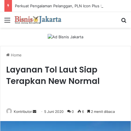
Perkuat Pengalaman Pelanggan, PLN Icon Plus Sabet Tiga Penghargaan CCW 2026
Menu
Ca
Home
Layanan Tol Laut Siap
Terapkan New Normal
Kontributor
S
5 Juni 2020
0
6
2 menit dibaca
e
n