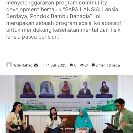
menyelenggarakan program community
development bertajuk “SAPA LANSIA: Lansia
Berdaya, Pondok Bambu Bahagia”. Ini
merupakan sebuah program sosial kolaboratif
untuk mendukung kesehatan mental dan fisik
lansia pasca pensiun.
Gde Rahadi
S
14 Juli 2025
0
21
2 menit dibaca
e
n
d
a
n
e
m
a
i