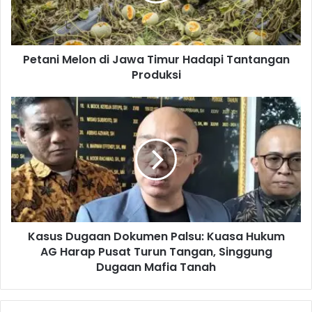
M
e
l
Petani Melon di Jawa Timur Hadapi Tantangan
o
Produksi
n
d
i
K
J
a
a
s
w
u
a
s
T
D
i
u
m
g
u
a
r
Kasus Dugaan Dokumen Palsu: Kuasa Hukum
a
H
AG Harap Pusat Turun Tangan, Singgung
n
a
D
Dugaan Mafia Tanah
d
o
a
k
p
u