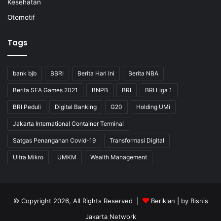
Kesehatan
Otomotif
Tags
bank bjb
BBRI
Berita Hari Ini
Berita NBA
Berita SEA Games 2021
BNPB
BRI
BRI Liga 1
BRI Peduli
Digital Banking
G20
Holding UMi
Jakarta International Container Terminal
Satgas Penanganan Covid-19
Transformasi Digital
Ultra Mikro
UMKM
Wealth Management
© Copyright 2026, All Rights Reserved |
Beriklan
| by
Bisnis
Jakarta Network