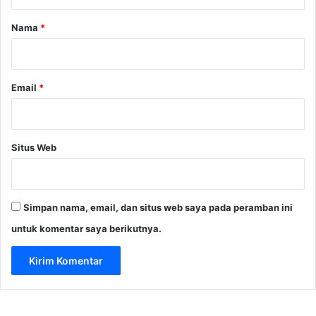
,
a
S
r
Nama
*
i
*
n
g
g
Email
*
u
n
g
D
Situs Web
u
g
a
a
Simpan nama, email, dan situs web saya pada peramban ini
n
M
untuk komentar saya berikutnya.
a
f
i
a
T
a