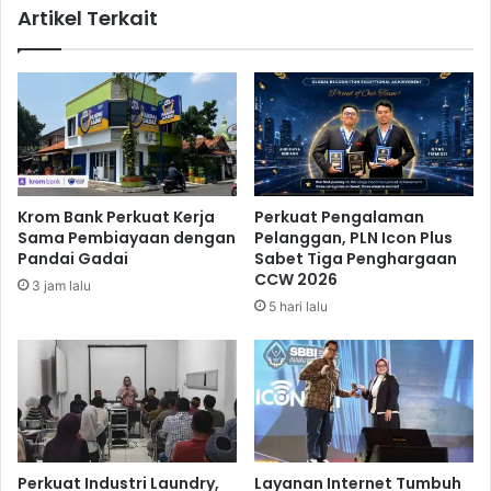
Artikel Terkait
i
m
T
e
a
n
n
P
t
a
a
l
n
s
g
u
a
:
Krom Bank Perkuat Kerja
Perkuat Pengalaman
n
K
Sama Pembiayaan dengan
Pelanggan, PLN Icon Plus
P
u
Pandai Gadai
Sabet Tiga Penghargaan
r
a
CCW 2026
3 jam lalu
o
s
5 hari lalu
d
a
u
H
k
u
s
k
i
u
m
A
G
Perkuat Industri Laundry,
Layanan Internet Tumbuh