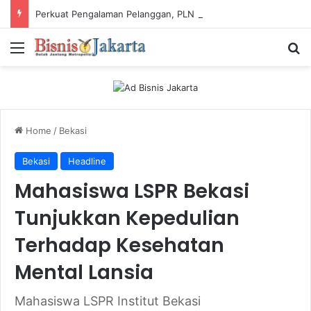
Perkuat Pengalaman Pelanggan, PLN Icon Plus Sabet Tiga Penghargaan CCW 2026
Menu
Ca
Home
/
Bekasi
Bekasi
Headline
Mahasiswa LSPR Bekasi
Tunjukkan Kepedulian
Terhadap Kesehatan
Mental Lansia
Mahasiswa LSPR Institut Bekasi