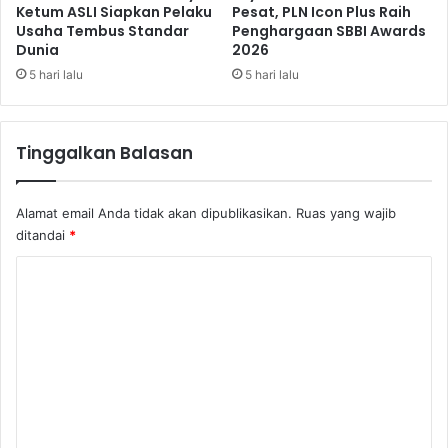
H
Ketum ASLI Siapkan Pelaku
Pesat, PLN Icon Plus Raih
Usaha Tembus Standar
Penghargaan SBBI Awards
a
Dunia
2026
r
a
5 hari lalu
5 hari lalu
p
P
u
Tinggalkan Balasan
s
a
t
Alamat email Anda tidak akan dipublikasikan.
Ruas yang wajib
T
ditandai
*
u
r
K
u
o
n
T
m
a
e
n
g
n
a
t
n