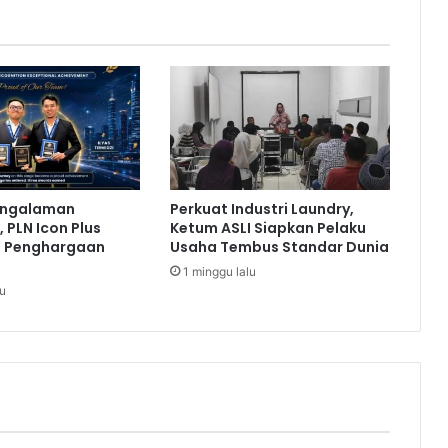
p
r
e
s
e
n
t
a
s
i
engalaman
Perkuat Industri Laundry,
G
 PLN Icon Plus
Ketum ASLI Siapkan Pelaku
a
a Penghargaan
Usaha Tembus Standar Dunia
g
1 minggu lalu
a
lu
s
a
n
P
e
m
b
a