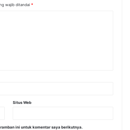
n
ng wajib ditandai
*
g
u
n
a
n
B
e
r
h
a
l
u
a
n
P
a
Situs Web
n
c
a
s
ramban ini untuk komentar saya berikutnya.