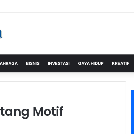
alaman Pelanggan, PLN Icon Plus Sabet Tiga Penghargaan CCW 2026
AHRAGA
BISNIS
INVESTASI
GAYA HIDUP
KREATIF
tang Motif