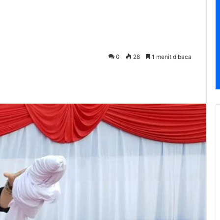
0
28
1 menit dibaca