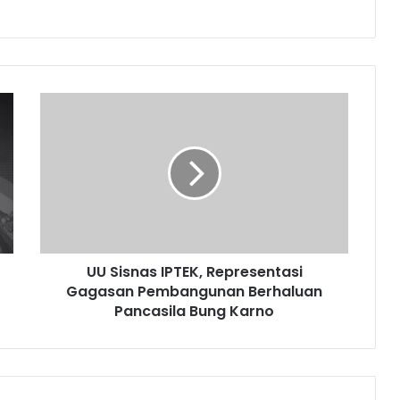
U
U
S
i
s
n
a
s
I
UU Sisnas IPTEK, Representasi
P
Gagasan Pembangunan Berhaluan
T
E
Pancasila Bung Karno
K
,
R
e