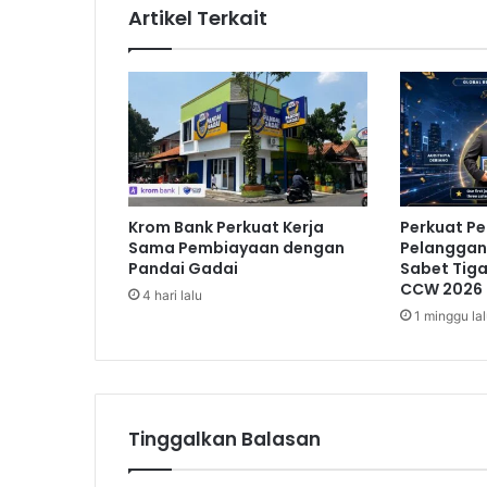
a
Artikel Terkait
r
t
a
i
P
e
l
o
p
Krom Bank Perkuat Kerja
Perkuat P
o
Sama Pembiayaan dengan
Pelanggan,
r
Pandai Gadai
Sabet Tig
,
CCW 2026
4 hari lalu
J
1 minggu la
a
n
g
a
n
Tinggalkan Balasan
P
r
a