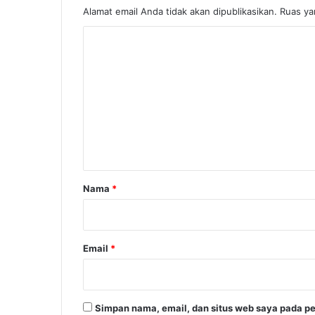
g
Alamat email Anda tidak akan dipublikasikan.
Ruas ya
m
K
a
t
o
i
m
s
e
n
t
a
r
Nama
*
*
Email
*
Simpan nama, email, dan situs web saya pada pe