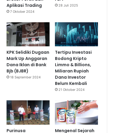
Aplikasi Trading
28 Juli 2025
7 Oktober 2024
KPK Selidiki Dugaan
Tertipu Investasi
Mark Up Anggaran
Bodong Kripto
Dana Iklan di Bank
Limmo & Billions,
Bjb (BJBR)
Miliaran Rupiah
Dana Investor
18 September 2024
Belum Kembali
21 Oktober 2024
Purinusa
Mengenal Sejarah