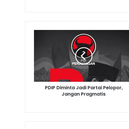
P
D
I
P
D
i
m
i
n
PDIP Diminta Jadi Partai Pelopor,
t
Jangan Pragmatis
a
J
a
d
i
P