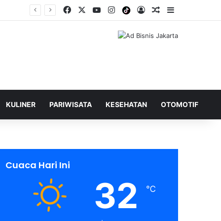
Facebook
X
YouTube
Instagram
Tiktok
Log In
Shuffle Berita
Sidebar
KULINER
PARIWISATA
KESEHATAN
OTOMOTIF
Cuaca Hari Ini
32
℃