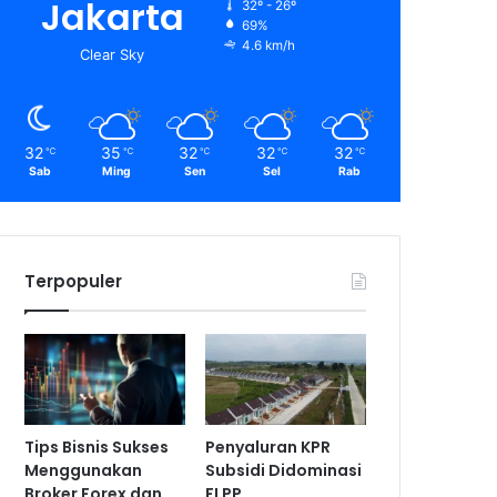
Jakarta
32º - 26º
69%
4.6 km/h
Clear Sky
32
35
32
32
32
℃
℃
℃
℃
℃
Sab
Ming
Sen
Sel
Rab
Terpopuler
Tips Bisnis Sukses
Penyaluran KPR
Menggunakan
Subsidi Didominasi
Broker Forex dan
FLPP