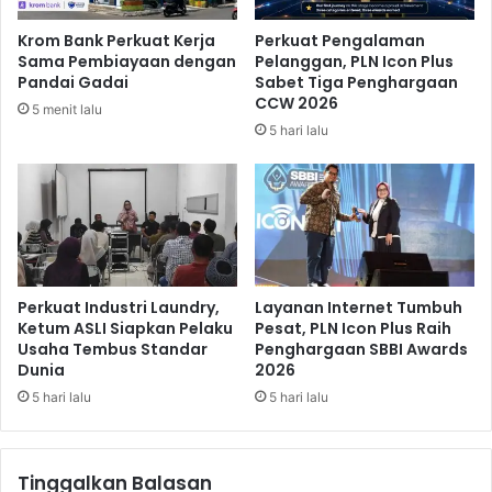
b
p
a
a
Krom Bank Perkuat Kerja
Perkuat Pengalaman
n
n
Sama Pembiayaan dengan
Pelanggan, PLN Icon Plus
g
a
Pandai Gadai
Sabet Tiga Penghargaan
M
s
CCW 2026
5 menit lalu
e
P
5 hari lalu
l
a
o
s
n
t
j
i
a
k
k
a
A
n
w
H
Perkuat Industri Laundry,
Layanan Internet Tumbuh
a
a
Ketum ASLI Siapkan Pelaku
Pesat, PLN Icon Plus Raih
l
Usaha Tembus Standar
Penghargaan SBBI Awards
r
Dunia
2026
M
g
a
a
5 hari lalu
5 hari lalu
r
P
e
a
t
n
Tinggalkan Balasan
2
g