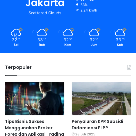
Jakarta
53%
2.24 km/h
Scattered Clouds
32
33
32
32
33
℃
℃
℃
℃
℃
Sel
Rab
Kam
Jum
Sab
Terpopuler
Tips Bisnis Sukses
Penyaluran KPR Subsidi
Menggunakan Broker
Didominasi FLPP
Forex dan Aplikasi Trading
28 Juli 2025