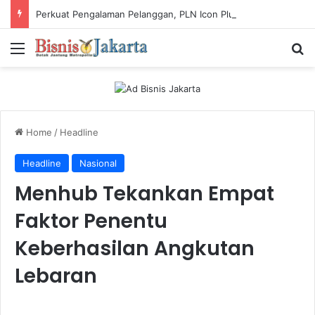
Perkuat Pengalaman Pelanggan, PLN Icon Plus Sabet Tiga Penghargaan CCW 2026
Menu
Ca
Home
/
Headline
Headline
Nasional
Menhub Tekankan Empat
Faktor Penentu
Keberhasilan Angkutan
Lebaran