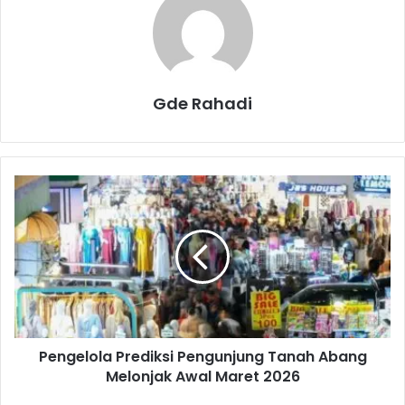
Gde Rahadi
P
e
n
g
e
l
o
l
a
Pengelola Prediksi Pengunjung Tanah Abang
P
Melonjak Awal Maret 2026
r
e