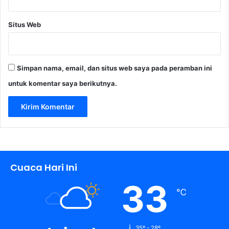
R
a
Situs Web
m
a
d
a
Simpan nama, email, dan situs web saya pada peramban ini
n
untuk komentar saya berikutnya.
Cuaca Hari Ini
33
℃
35º - 28º