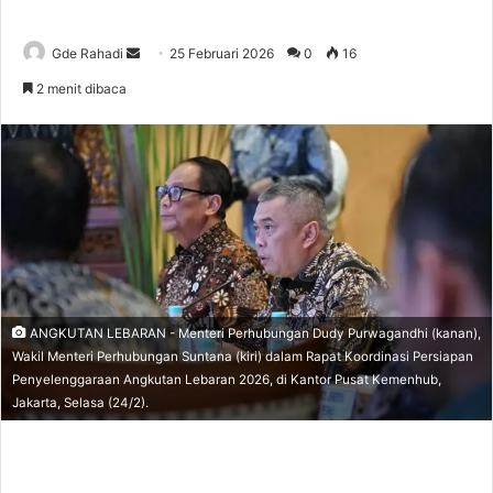
Gde Rahadi
S
25 Februari 2026
0
16
e
2 menit dibaca
n
d
a
n
e
m
a
i
l
ANGKUTAN LEBARAN - Menteri Perhubungan Dudy Purwagandhi (kanan),
Wakil Menteri Perhubungan Suntana (kiri) dalam Rapat Koordinasi Persiapan
Penyelenggaraan Angkutan Lebaran 2026, di Kantor Pusat Kemenhub,
Jakarta, Selasa (24/2).