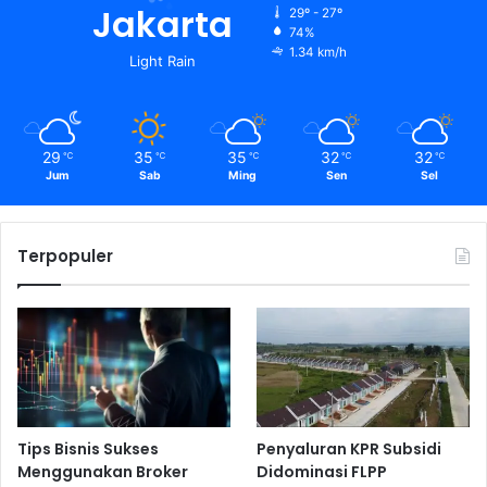
Jakarta
29º - 27º
74%
1.34 km/h
Light Rain
29
35
35
32
32
℃
℃
℃
℃
℃
Jum
Sab
Ming
Sen
Sel
Terpopuler
Tips Bisnis Sukses
Penyaluran KPR Subsidi
Menggunakan Broker
Didominasi FLPP