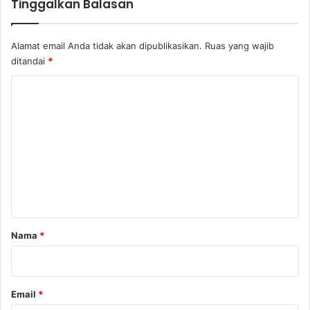
Tinggalkan Balasan
Alamat email Anda tidak akan dipublikasikan.
Ruas yang wajib
ditandai
*
K
o
m
e
n
t
a
r
Nama
*
*
Email
*