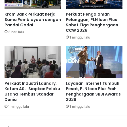
k
a
t
y
Krom Bank Perkuat Kerja
Perkuat Pengalaman
u
3
Sama Pembiayaan dengan
Pelanggan, PLN Icon Plus
r
S
Pandai Gadai
Sabet Tiga Penghargaan
P
o
CCW 2026
3 hari lalu
e
e
1 minggu lalu
l
t
a
t
b
a
u
A
h
m
a
a
n
n
Perkuat Industri Laundry,
Layanan Internet Tumbuh
Ketum ASLI Siapkan Pelaku
Pesat, PLN Icon Plus Raih
Usaha Tembus Standar
Penghargaan SBBI Awards
Dunia
2026
1 minggu lalu
1 minggu lalu