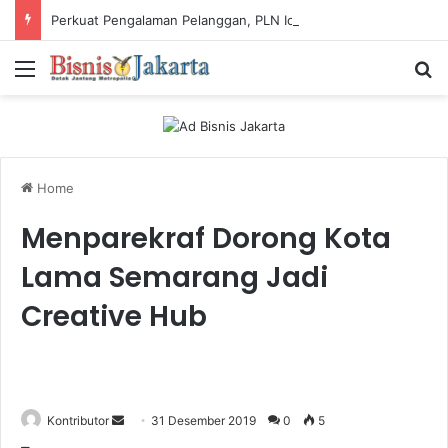
Perkuat Pengalaman Pelanggan, PLN Icon Plus Sabet Tiga Penghargaan CCW 2026
Menu
Ca
Home
Menparekraf Dorong Kota
Lama Semarang Jadi
Creative Hub
Kontributor
S
31 Desember 2019
0
5
e