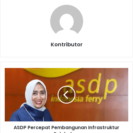
Kontributor
A
S
D
P
P
e
r
c
e
ASDP Percepat Pembangunan Infrastruktur
p