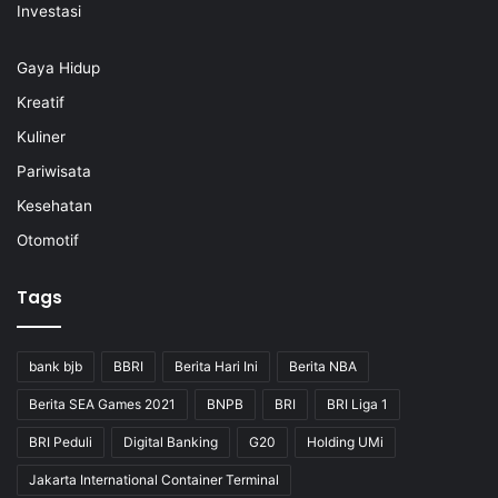
Investasi
Gaya Hidup
Kreatif
Kuliner
Pariwisata
Kesehatan
Otomotif
Tags
bank bjb
BBRI
Berita Hari Ini
Berita NBA
Berita SEA Games 2021
BNPB
BRI
BRI Liga 1
BRI Peduli
Digital Banking
G20
Holding UMi
Jakarta International Container Terminal