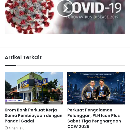
a
D
e
s
e
m
b
e
r
Artikel Terkait
2
0
2
0
M
e
n
i
n
Krom Bank Perkuat Kerja
Perkuat Pengalaman
g
Sama Pembiayaan dengan
Pelanggan, PLN Icon Plus
k
Pandai Gadai
Sabet Tiga Penghargaan
a
CCW 2026
4 hari lalu