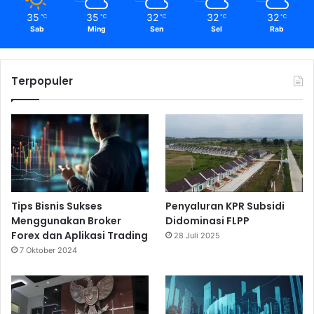
35
35
32
32
32
℃
℃
℃
℃
℃
Sab
Ming
Sen
Sel
Rab
Terpopuler
Tips Bisnis Sukses
Penyaluran KPR Subsidi
Menggunakan Broker
Didominasi FLPP
Forex dan Aplikasi Trading
28 Juli 2025
7 Oktober 2024