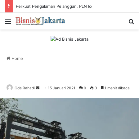
Perkuat Pengalaman Pelanggan, PLN Icon Plus Sabet Tiga Penghargaan CCW 2026
Menu
Ca
Home
Gde Rahadi
S
15 Januari 2021
0
3
1 menit dibaca
e
n
d
a
n
e