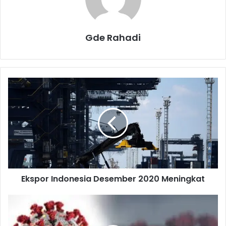
Gde Rahadi
E
k
s
p
o
r
I
n
d
Ekspor Indonesia Desember 2020 Meningkat
o
n
e
s
i