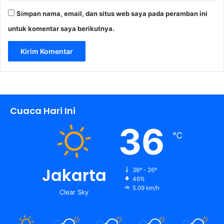
Simpan nama, email, dan situs web saya pada peramban ini
untuk komentar saya berikutnya.
Cuaca Hari Ini
36
℃
Jakarta
36º - 26º
46%
5.09 km/h
Clear Sky