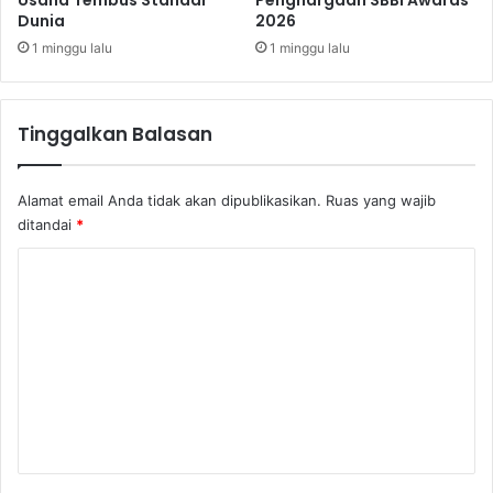
Dunia
2026
s
c
a
i
1 minggu lalu
1 minggu lalu
K
a
e
l
t
D
Tinggalkan Balasan
a
i
t
s
t
Alamat email Anda tidak akan dipublikasikan.
Ruas yang wajib
a
ditandai
*
n
c
K
i
o
n
g
m
"
e
n
t
a