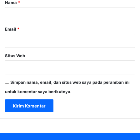
r
Nama
*
*
Email
*
Situs Web
Simpan nama, email, dan situs web saya pada peramban ini
untuk komentar saya berikutnya.