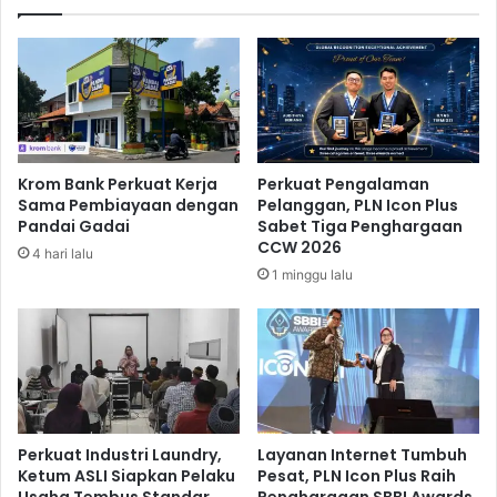
u
i
j
t
u
N
a
y
n
e
L
p
a
i
b
S
Krom Bank Perkuat Kerja
Perkuat Pengalaman
u
e
Sama Pembiayaan dengan
Pelanggan, PLN Icon Plus
a
s
Pandai Gadai
Sabet Tiga Penghargaan
n
u
CCW 2026
4 hari lalu
B
a
1 minggu lalu
a
i
j
D
o
e
D
n
i
g
p
a
e
n
r
"
Perkuat Industri Laundry,
Layanan Internet Tumbuh
i
S
Ketum ASLI Siapkan Pelaku
Pesat, PLN Icon Plus Raih
k
Usaha Tembus Standar
Penghargaan SBBI Awards
o