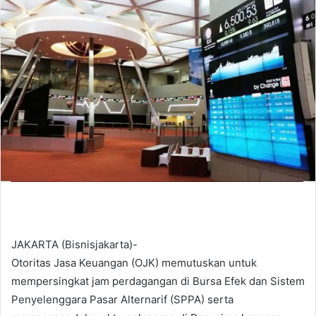
d
a
n
e
m
a
i
l
JAKARTA (Bisnisjakarta)-
Otoritas Jasa Keuangan (OJK) memutuskan untuk
mempersingkat jam perdagangan di Bursa Efek dan Sistem
Penyelenggara Pasar Alternarif (SPPA) serta