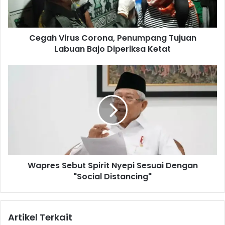
i
r
u
Cegah Virus Corona, Penumpang Tujuan
s
Labuan Bajo Diperiksa Ketat
C
o
r
W
o
a
n
p
a
r
,
e
P
s
e
S
n
e
u
b
m
Wapres Sebut Spirit Nyepi Sesuai Dengan
u
p
"Social Distancing"
t
a
S
n
p
g
i
Artikel Terkait
T
r