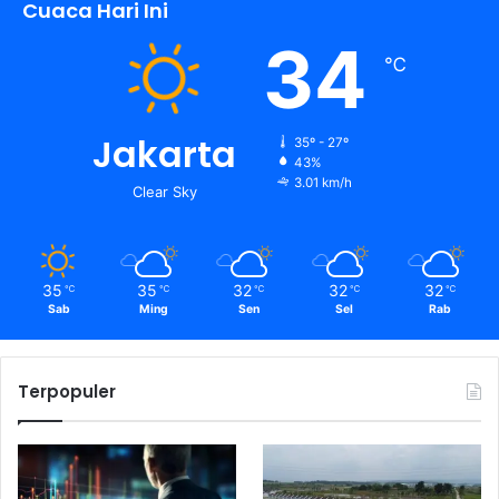
Cuaca Hari Ini
34
℃
Jakarta
35º - 27º
43%
3.01 km/h
Clear Sky
35
35
32
32
32
℃
℃
℃
℃
℃
Sab
Ming
Sen
Sel
Rab
Terpopuler