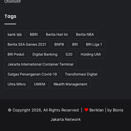
Otomotif
Tags
bank bjb
BBRI
Berita Hari Ini
Berita NBA
Berita SEA Games 2021
BNPB
BRI
BRI Liga 1
BRI Peduli
Digital Banking
G20
Holding UMi
Jakarta International Container Terminal
Satgas Penanganan Covid-19
Transformasi Digital
Ultra Mikro
UMKM
Wealth Management
© Copyright 2026, All Rights Reserved |
Beriklan
| by
Bisnis
Jakarta Network