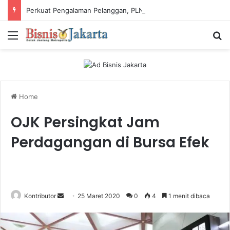
Perkuat Pengalaman Pelanggan, PLN Icon Plus Sabet Tiga Penghargaan CCW 2026
Menu
Ca
Home
OJK Persingkat Jam
Perdagangan di Bursa Efek
Kontributor
S
25 Maret 2020
0
4
1 menit dibaca
e
n