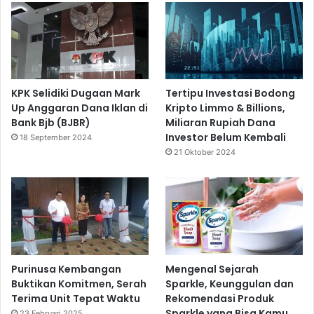
KPK Selidiki Dugaan Mark
Tertipu Investasi Bodong
Up Anggaran Dana Iklan di
Kripto Limmo & Billions,
Bank Bjb (BJBR)
Miliaran Rupiah Dana
Investor Belum Kembali
18 September 2024
21 Oktober 2024
Purinusa Kembangan
Mengenal Sejarah
Buktikan Komitmen, Serah
Sparkle, Keunggulan dan
Terima Unit Tepat Waktu
Rekomendasi Produk
Sparkle yang Bisa Kamu
23 Februari 2025