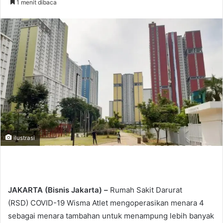
1 menit dibaca
n
d
a
n
e
m
a
i
l
ilustrasi
JAKARTA (Bisnis Jakarta) –
Rumah Sakit Darurat
(RSD) COVID-19 Wisma Atlet mengoperasikan menara 4
sebagai menara tambahan untuk menampung lebih banyak