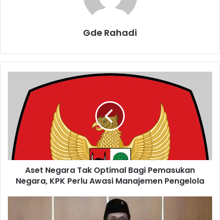
Gde Rahadi
A
s
e
t
N
e
g
a
r
Aset Negara Tak Optimal Bagi Pemasukan
a
Negara, KPK Perlu Awasi Manajemen Pengelola
T
a
k
P
O
o