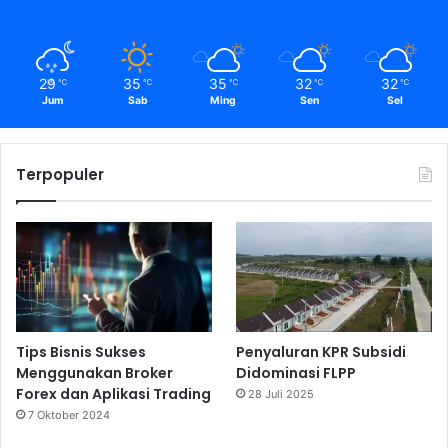
29
35
35
32
32
℃
℃
℃
℃
℃
Jum
Sab
Ming
Sen
Sel
Terpopuler
Tips Bisnis Sukses
Penyaluran KPR Subsidi
Menggunakan Broker
Didominasi FLPP
Forex dan Aplikasi Trading
28 Juli 2025
7 Oktober 2024