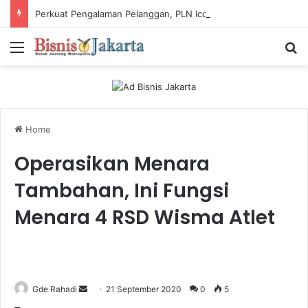
Perkuat Pengalaman Pelanggan, PLN Icon Plus Sabet Tiga Penghargaan CCW 2026
Menu
Ca
Home
Operasikan Menara
Tambahan, Ini Fungsi
Menara 4 RSD Wisma Atlet
Gde Rahadi
S
21 September 2020
0
5
e