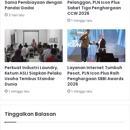
Sama Pembiayaan dengan
Pelanggan, PLN Icon Plus
a
h
Pandai Gadai
Sabet Tiga Penghargaan
r
a
CCW 2026
3 hari lalu
a
g
1 minggu lalu
,
a
K
s
P
a
K
s
P
i
e
T
r
e
l
r
Perkuat Industri Laundry,
Layanan Internet Tumbuh
u
k
Ketum ASLI Siapkan Pelaku
Pesat, PLN Icon Plus Raih
A
Usaha Tembus Standar
Penghargaan SBBI Awards
e
Dunia
2026
w
s
a
a
1 minggu lalu
1 minggu lalu
s
n
i
“
M
D
Tinggalkan Balasan
a
i
n
p
a
a