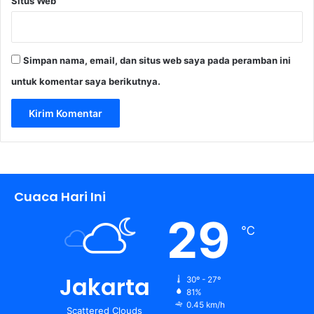
Situs Web
D
P
R
D
Simpan nama, email, dan situs web saya pada peramban ini
K
a
untuk komentar saya berikutnya.
b
.
B
e
k
a
s
Cuaca Hari Ini
i
29
℃
Jakarta
30º - 27º
81%
0.45 km/h
Scattered Clouds