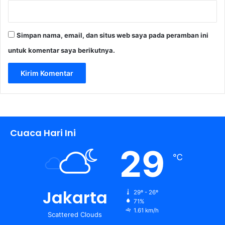
Simpan nama, email, dan situs web saya pada peramban ini
untuk komentar saya berikutnya.
Cuaca Hari Ini
29
℃
Jakarta
29º - 26º
71%
1.61 km/h
Scattered Clouds