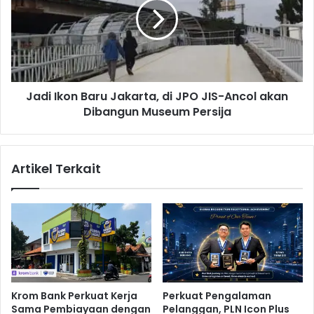
e
i
k
I
a
k
t
o
,
n
P
B
e
Jadi Ikon Baru Jakarta, di JPO JIS-Ancol akan
a
m
Dibangun Museum Persija
r
e
u
r
J
i
a
Artikel Terkait
n
k
t
a
a
r
h
t
S
a
i
,
a
d
p
i
k
J
Krom Bank Perkuat Kerja
Perkuat Pengalaman
a
P
Sama Pembiayaan dengan
Pelanggan, PLN Icon Plus