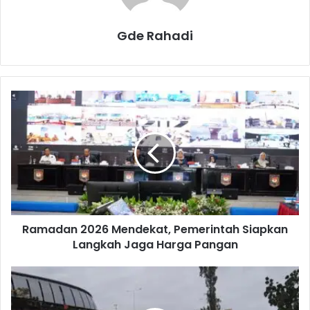
Gde Rahadi
R
a
m
a
d
a
n
2
0
Ramadan 2026 Mendekat, Pemerintah Siapkan
2
Langkah Jaga Harga Pangan
6
M
e
J
n
a
d
d