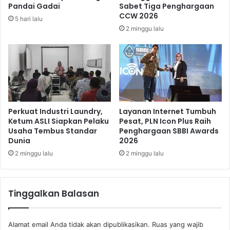
n
O
Pandai Gadai
Sabet Tiga Penghargaan
L
J
CCW 2026
5 hari lalu
a
I
2 minggu lalu
n
S
g
-
k
A
a
n
h
c
J
o
a
l
g
a
Perkuat Industri Laundry,
Layanan Internet Tumbuh
a
k
Ketum ASLI Siapkan Pelaku
Pesat, PLN Icon Plus Raih
H
Usaha Tembus Standar
Penghargaan SBBI Awards
a
Dunia
2026
a
n
r
D
2 minggu lalu
2 minggu lalu
g
i
a
b
P
a
Tinggalkan Balasan
a
n
n
g
g
u
Alamat email Anda tidak akan dipublikasikan.
Ruas yang wajib
a
n