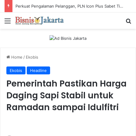
Perkuat Industri Laundry, Ketum ASLI Siapkan Pelaku Usaha Tembus Standar Dunia
Menu
Ca
Home
/
Ekobis
Ekobis
Headline
Pemerintah Pastikan Harga
Daging Sapi Stabil untuk
Ramadan sampai Idulfitri