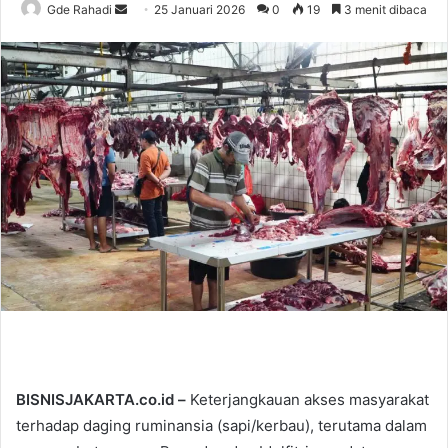
Gde Rahadi
S
25 Januari 2026
0
19
3 menit dibaca
e
n
d
a
n
e
m
a
i
l
BISNISJAKARTA.co.id –
Keterjangkauan akses masyarakat
terhadap daging ruminansia (sapi/kerbau), terutama dalam