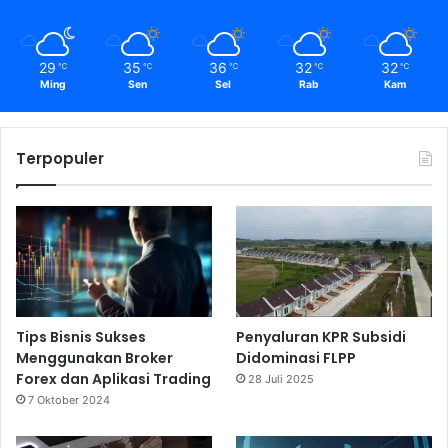
29
35
36
32
32
℃
℃
℃
℃
℃
Ming
Sen
Sel
Rab
Kam
Terpopuler
Tips Bisnis Sukses
Penyaluran KPR Subsidi
Menggunakan Broker
Didominasi FLPP
Forex dan Aplikasi Trading
28 Juli 2025
7 Oktober 2024