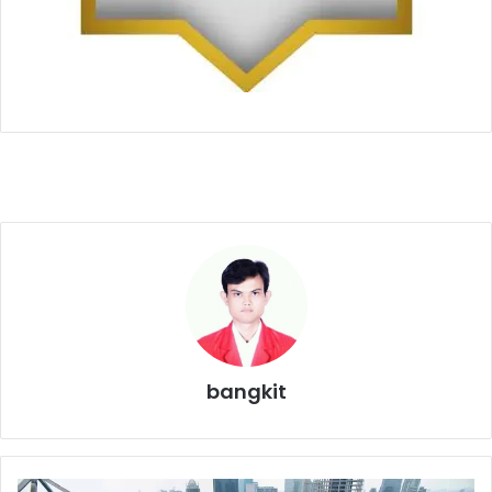
bangkit
K