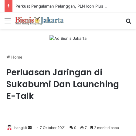
Perkuat Pengalaman Pelanggan, PLN Icon Plus Sabet Tiga Penghargaan CCW 2026
Menu
Ca
Home
Perluasan Jaringan di
Sukabumi Dan Launching
E-Talk
bangkit
S
7 Oktober 2021
0
7
2 menit dibaca
e