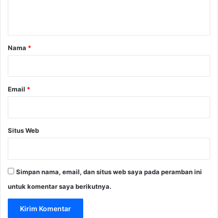
n
t
a
r
Nama
*
*
Email
*
Situs Web
Simpan nama, email, dan situs web saya pada peramban ini
untuk komentar saya berikutnya.