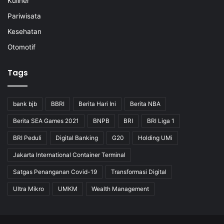
Kuliner
Pariwisata
Kesehatan
Otomotif
Tags
bank bjb
BBRI
Berita Hari Ini
Berita NBA
Berita SEA Games 2021
BNPB
BRI
BRI Liga 1
BRI Peduli
Digital Banking
G20
Holding UMi
Jakarta International Container Terminal
Satgas Penanganan Covid-19
Transformasi Digital
Ultra Mikro
UMKM
Wealth Management