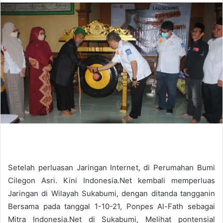
n
d
a
n
e
m
a
i
l
Setelah perluasan Jaringan Internet, di Perumahan Bumi
Cilegon Asri. Kini Indonesia.Net kembali memperluas
Jaringan di Wilayah Sukabumi, dengan ditanda tangganin
Bersama pada tanggal 1-10-21, Ponpes Al-Fath sebagai
Mitra Indonesia.Net di Sukabumi, Melihat pontensial