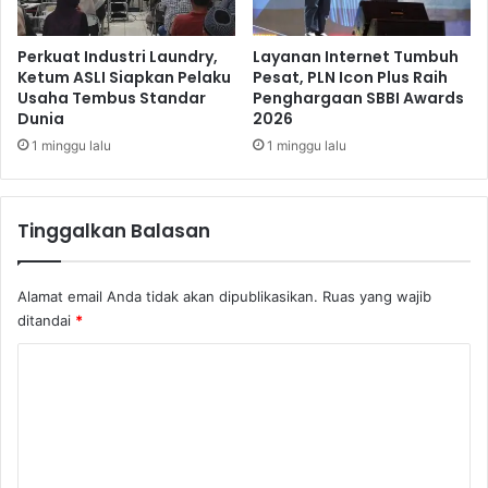
n
g
a
Perkuat Industri Laundry,
Layanan Internet Tumbuh
n
Ketum ASLI Siapkan Pelaku
Pesat, PLN Icon Plus Raih
Usaha Tembus Standar
Penghargaan SBBI Awards
B
Dunia
2026
e
r
1 minggu lalu
1 minggu lalu
k
e
l
Tinggalkan Balasan
a
n
j
Alamat email Anda tidak akan dipublikasikan.
Ruas yang wajib
u
ditandai
*
t
a
K
n
o
m
e