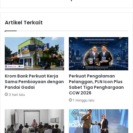
B
K
R
o
I
m
Artikel Terkait
i
t
m
e
n
P
e
n
e
Krom Bank Perkuat Kerja
Perkuat Pengalaman
r
Sama Pembiayaan dengan
Pelanggan, PLN Icon Plus
a
Pandai Gadai
Sabet Tiga Penghargaan
p
CCW 2026
3 hari lalu
a
1 minggu lalu
n
K
e
u
a