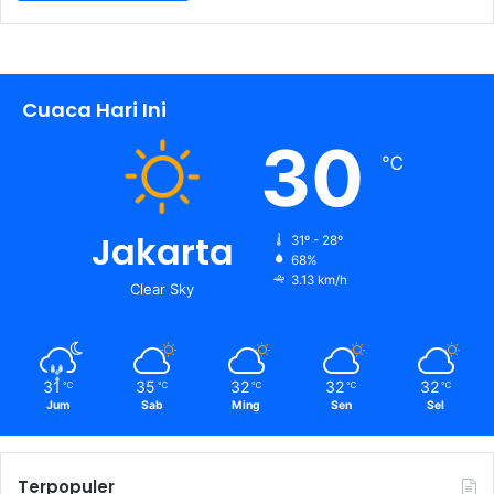
Cuaca Hari Ini
30
℃
Jakarta
31º - 28º
68%
3.13 km/h
Clear Sky
31
35
32
32
32
℃
℃
℃
℃
℃
Jum
Sab
Ming
Sen
Sel
Terpopuler