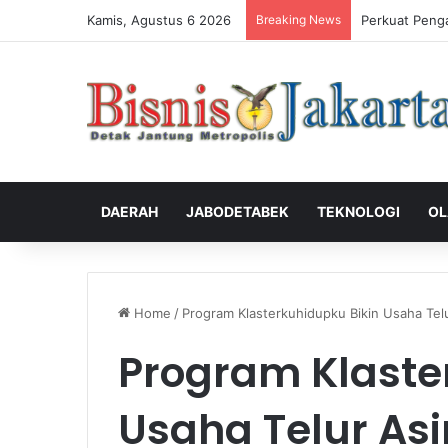
Kamis, Agustus 6 2026
Breaking News
Perkuat Peng
DAERAH
JABODETABEK
TEKNOLOGI
OL
Home
/
Program Klasterkuhidupku Bikin Usaha Tel
Program Klaste
Usaha Telur As