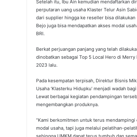
Setelah itu, Ibu Ain kemudian mendaftarkan di
perputaran uang usaha Klaster Telur Asin Sabiq
dari supplier hingga ke reseller bisa dilakuka
Bejo juga bisa mendapatkan akses modal usaha 
BRI.
Berkat perjuangan panjang yang telah dilakukan
dinobatkan sebagai Top 5 Local Hero di Merry
2023 lalu.
Pada kesempatan terpisah, Direktur Bisnis M
Usaha ‘Klasterku Hidupku’ menjadi wadah ba
Lewat berbagai kegiatan pendampingan terse
mengembangkan produknya.
“Kami berkomitmen untuk terus mendampingi
modal usaha, tapi juga melalui pelatihan-pel
sehingga UMKM dapat terus tumbuh dan semak