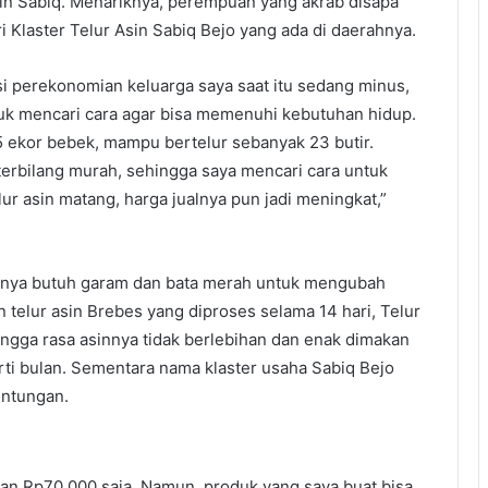
n Sabiq. Menariknya, perempuan yang akrab disapa
i Klaster Telur Asin Sabiq Bejo yang ada di daerahnya.
isi perekonomian keluarga saya saat itu sedang minus,
tuk mencari cara agar bisa memenuhi kebutuhan hidup.
5 ekor bebek, mampu bertelur sebanyak 23 butir.
 terbilang murah, sehingga saya mencari cara untuk
r asin matang, harga jualnya pun jadi meningkat,”
 hanya butuh garam dan bata merah untuk mengubah
 telur asin Brebes yang diproses selama 14 hari, Telur
ingga rasa asinnya tidak berlebihan dan enak dimakan
rti bulan. Sementara nama klaster usaha Sabiq Bejo
untungan.
kan Rp70.000 saja. Namun, produk yang saya buat bisa