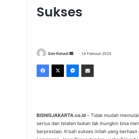
Sukses
Gde Rahadi
S
14 Februari 2024
e
Facebook
X
Messenger
Share via Email
n
d
a
n
e
m
a
BISNISJAKARTA.co.id
– Tidak mudah memulai 
i
serius dan telaten bukan tak mungkin bisa m
l
berprestasi. Kisah sukses inilah yang berhasi