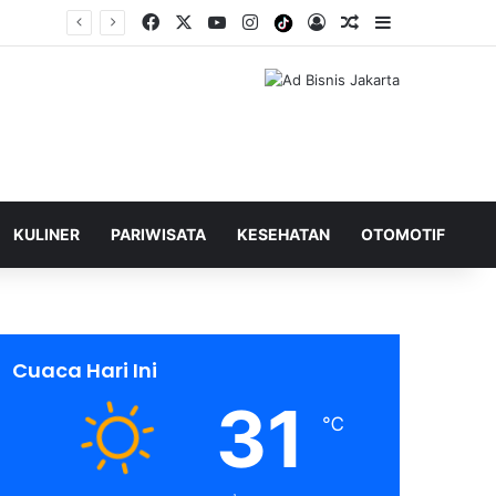
Facebook
X
YouTube
Instagram
Tiktok
Log In
Shuffle Berita
Sidebar
KULINER
PARIWISATA
KESEHATAN
OTOMOTIF
Cuaca Hari Ini
31
℃