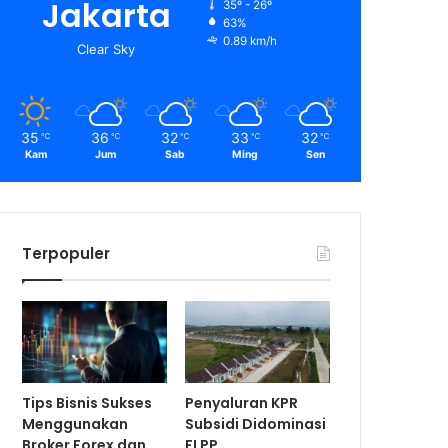
Jakarta
35º - 26º
63%
0.89 km/h
Clear Sky
35
36
32
33
32
℃
℃
℃
℃
℃
Kam
Jum
Sab
Ming
Sen
Terpopuler
Tips Bisnis Sukses
Penyaluran KPR
Menggunakan
Subsidi Didominasi
Broker Forex dan
FLPP