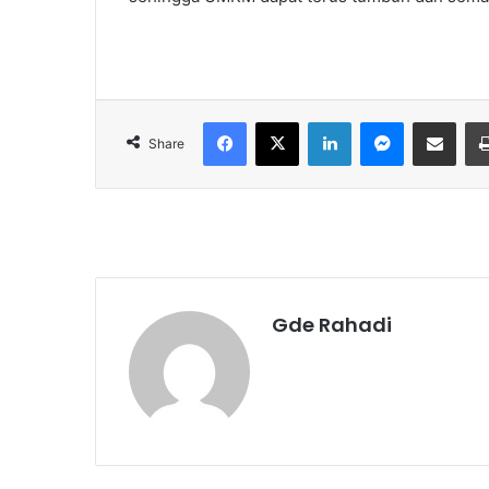
Facebook
X
LinkedIn
Messenger
Share via Email
Share
Gde Rahadi