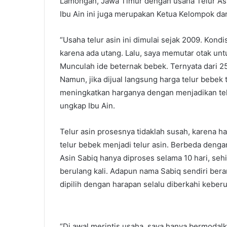
Lamongan, Jawa Timur dengan usaha Telur Asi
Ibu Ain ini juga merupakan Ketua Kelompok dar
“Usaha telur asin ini dimulai sejak 2009. Kond
karena ada utang. Lalu, saya memutar otak un
Munculah ide beternak bebek. Ternyata dari 2
Namun, jika dijual langsung harga telur bebek
meningkatkan harganya dengan menjadikan telu
ungkap Ibu Ain.
Telur asin prosesnya tidaklah susah, karena
telur bebek menjadi telur asin. Berbeda dengan
Asin Sabiq hanya diproses selama 10 hari, seh
berulang kali. Adapun nama Sabiq sendiri bera
dipilih dengan harapan selalu diberkahi keber
“Di awal merintis usaha, saya hanya bermodal