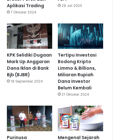
Aplikasi Trading
28 Juli 2025
7 Oktober 2024
KPK Selidiki Dugaan
Tertipu Investasi
Mark Up Anggaran
Bodong Kripto
Dana Iklan di Bank
Limmo & Billions,
Bjb (BJBR)
Miliaran Rupiah
Dana Investor
18 September 2024
Belum Kembali
21 Oktober 2024
Purinusa
Mengenal Sejarah