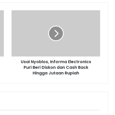
U
s
a
i
N
y
o
b
l
Usai Nyoblos, Informa Electronics
o
Puri Beri Diskon dan Cash Back
s
,
Hingga Jutaan Rupiah
I
n
f
o
r
m
a