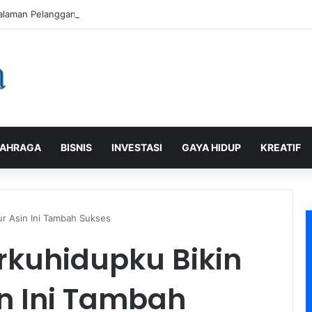
alaman Pelanggan, PLN Icon Plus Sabet Tiga Penghargaan CCW 2026
AHRAGA
BISNIS
INVESTASI
GAYA HIDUP
KREATIF
ur Asin Ini Tambah Sukses
rkuhidupku Bikin
in Ini Tambah