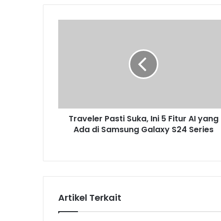
T
r
a
v
e
l
e
r
P
Traveler Pasti Suka, Ini 5 Fitur AI yang
a
Ada di Samsung Galaxy S24 Series
s
t
i
S
u
k
a
Artikel Terkait
,
I