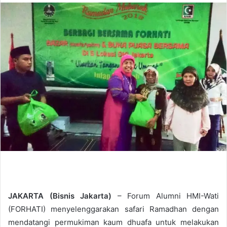
n
d
a
n
e
m
a
i
l
JAKARTA (Bisnis Jakarta)
– Forum Alumni HMI-Wati
(FORHATI) menyelenggarakan safari Ramadhan dengan
mendatangi permukiman kaum dhuafa untuk melakukan