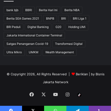
bank bjb
BBRI
Berita Hari Ini
Berita NBA
Berita SEA Games 2021
BNPB
BRI
BRI Liga 1
BRI Peduli
Digital Banking
G20
Holding UMi
Jakarta International Container Terminal
Satgas Penanganan Covid-19
Transformasi Digital
Ultra Mikro
UMKM
Wealth Management
© Copyright 2026, All Rights Reserved |
Beriklan
| by
Bisnis
Jakarta Network
Facebook
X
YouTube
Instagram
Tiktok