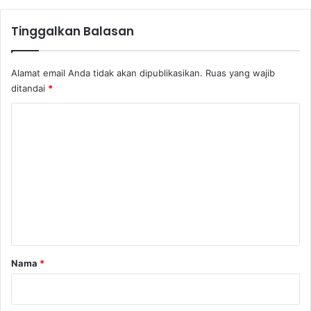
a
a
n
Tinggalkan Balasan
g
a
n
Alamat email Anda tidak akan dipublikasikan.
Ruas yang wajib
ditandai
*
K
o
m
e
n
t
a
r
Nama
*
*