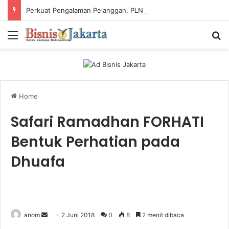
Perkuat Pengalaman Pelanggan, PLN Icon Plus Sabet Tiga Penghargaan CCW 2026
Menu
Ca
Home
Safari Ramadhan FORHATI
Bentuk Perhatian pada
Dhuafa
anom
S
2 Juni 2018
0
8
2 menit dibaca
e