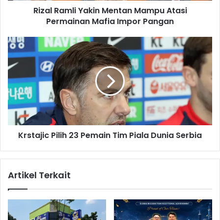
Rizal Ramli Yakin Mentan Mampu Atasi
i
Permainan Mafia Impor Pangan
Y
a
k
K
i
r
n
s
M
t
e
a
n
j
t
i
a
c
n
P
M
Krstajic Pilih 23 Pemain Tim Piala Dunia Serbia
i
a
l
m
i
p
h
Artikel Terkait
u
2
A
3
t
P
a
e
s
m