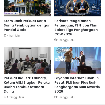
i
a
P
i
e
n
r
T
Krom Bank Perkuat Kerja
Perkuat Pengalaman
m
i
Sama Pembiayaan dengan
Pelanggan, PLN Icon Plus
a
m
Pandai Gadai
Sabet Tiga Penghargaan
i
P
CCW 2026
4 hari lalu
n
i
1 minggu lalu
a
a
n
l
M
a
a
D
f
u
i
n
a
i
I
a
Perkuat Industri Laundry,
Layanan Internet Tumbuh
m
Ketum ASLI Siapkan Pelaku
Pesat, PLN Icon Plus Raih
S
Usaha Tembus Standar
Penghargaan SBBI Awards
p
e
Dunia
2026
o
r
r
b
1 minggu lalu
1 minggu lalu
P
i