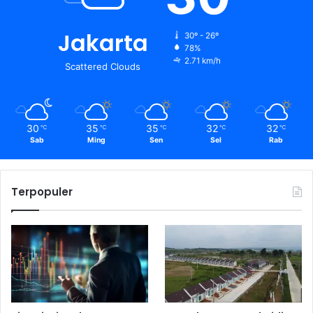
Jakarta
30º - 26º
78%
2.71 km/h
Scattered Clouds
30
35
35
32
32
℃
℃
℃
℃
℃
Sab
Ming
Sen
Sel
Rab
Terpopuler