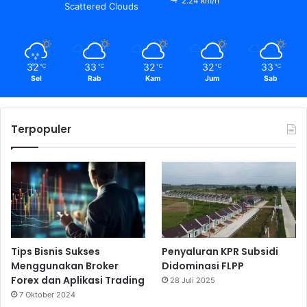
2.24 km/h
Scattered Clouds
32
33
32
32
33
℃
℃
℃
℃
℃
Sel
Rab
Kam
Jum
Sab
Terpopuler
Tips Bisnis Sukses
Penyaluran KPR Subsidi
Menggunakan Broker
Didominasi FLPP
Forex dan Aplikasi Trading
28 Juli 2025
7 Oktober 2024