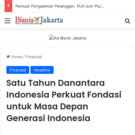
Perkuat Pengalaman Pelanggan, PLN Icon Plus Sabet Tiga Penghargaan CCW 2026
Menu
Ca
Home
/
Finansial
Finansial
Headline
Satu Tahun Danantara
Indonesia Perkuat Fondasi
untuk Masa Depan
Generasi Indonesia