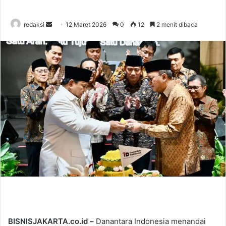
redaksi
S
12 Maret 2026
0
12
2 menit dibaca
e
n
d
a
n
e
m
a
i
l
BISNISJAKARTA.co.id –
Danantara Indonesia menandai