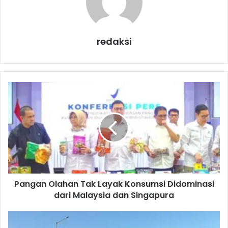
redaksi
P
a
n
g
a
n
O
l
a
Pangan Olahan Tak Layak Konsumsi Didominasi
h
dari Malaysia dan Singapura
a
n
T
R
a
a