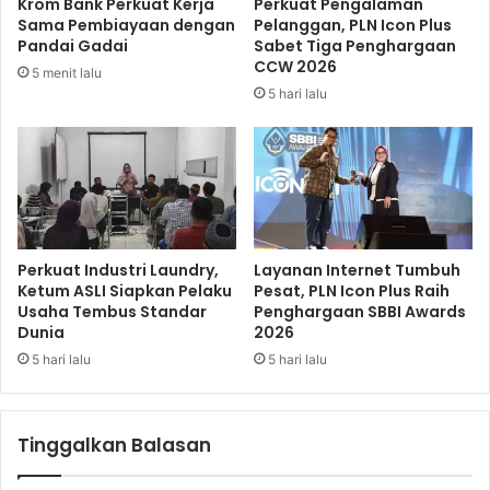
Krom Bank Perkuat Kerja
Perkuat Pengalaman
a
b
Sama Pembiayaan dengan
Pelanggan, PLN Icon Plus
s
a
Pandai Gadai
Sabet Tiga Penghargaan
i
k
CCW 2026
5 menit lalu
d
K
5 hari lalu
a
e
r
m
i
a
M
c
a
e
l
t
a
a
y
n
Perkuat Industri Laundry,
Layanan Internet Tumbuh
s
d
Ketum ASLI Siapkan Pelaku
Pesat, PLN Icon Plus Raih
i
Usaha Tembus Standar
Penghargaan SBBI Awards
i
Dunia
2026
a
P
d
e
5 hari lalu
5 hari lalu
a
l
n
a
S
b
Tinggalkan Balasan
i
u
n
h