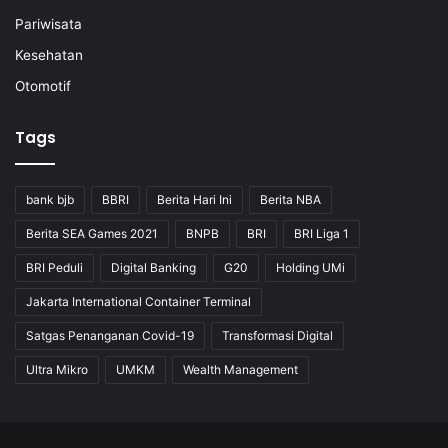
Pariwisata
Kesehatan
Otomotif
Tags
bank bjb
BBRI
Berita Hari Ini
Berita NBA
Berita SEA Games 2021
BNPB
BRI
BRI Liga 1
BRI Peduli
Digital Banking
G20
Holding UMi
Jakarta International Container Terminal
Satgas Penanganan Covid-19
Transformasi Digital
Ultra Mikro
UMKM
Wealth Management