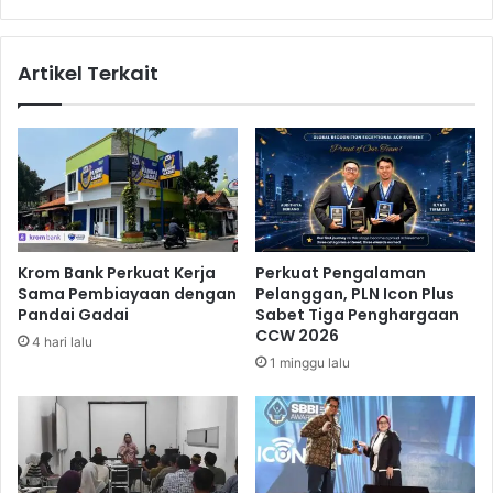
h
u
A
n
k
g
Artikel Terkait
a
K
n
e
I
m
n
b
f
a
l
n
a
g
s
k
i
a
Krom Bank Perkuat Kerja
Perkuat Pengalaman
n
Sama Pembiayaan dengan
Pelanggan, PLN Icon Plus
A
Pandai Gadai
Sabet Tiga Penghargaan
g
CCW 2026
4 hari lalu
r
1 minggu lalu
o
w
i
s
a
t