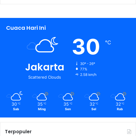
Cuaca Hari Ini
30
℃
Jakarta
30º - 26º
77%
2.58 km/h
Scattered Clouds
30
35
35
32
32
℃
℃
℃
℃
℃
Sab
Ming
Sen
Sel
Rab
Terpopuler