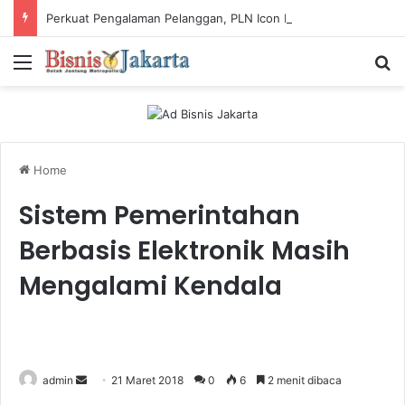
Perkuat Pengalaman Pelanggan, PLN Icon Plus Sabet Tiga Penghargaan CCW 2026
Menu
Ca
Home
Sistem Pemerintahan
Berbasis Elektronik Masih
Mengalami Kendala
admin
S
21 Maret 2018
0
6
2 menit dibaca
e