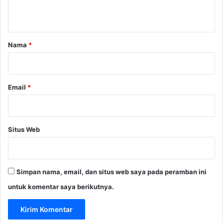
t
a
r
Nama
*
*
Email
*
Situs Web
Simpan nama, email, dan situs web saya pada peramban ini
untuk komentar saya berikutnya.