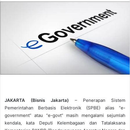
n
d
a
n
e
m
a
i
l
JAKARTA (Bisnis Jakarta)
– Penerapan Sistem
Pemerintahan Berbasis Elektronik (SPBE) alias “e-
government” atau “e-govt” masih mengalami sejumlah
kendala, kata Deputi Kelembagaan dan Tatalaksana