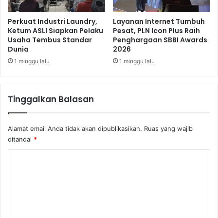
a
K
Perkuat Industri Laundry,
Layanan Internet Tumbuh
o
Ketum ASLI Siapkan Pelaku
Pesat, PLN Icon Plus Raih
Usaha Tembus Standar
Penghargaan SBBI Awards
p
Dunia
2026
i
D
1 minggu lalu
1 minggu lalu
a
n
K
Tinggalkan Balasan
a
k
a
Alamat email Anda tidak akan dipublikasikan.
Ruas yang wajib
o
ditandai
*
K
o
m
e
n