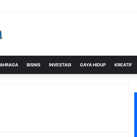
alaman Pelanggan, PLN Icon Plus Sabet Tiga Penghargaan CCW 2026
AHRAGA
BISNIS
INVESTASI
GAYA HIDUP
KREATIF