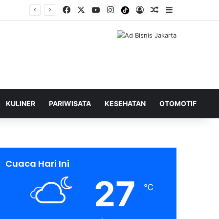
Facebook
X
YouTube
Instagram
Tiktok
Log In
Shuffle Berita
Sidebar
KULINER
PARIWISATA
KESEHATAN
OTOMOTIF
Cuaca Hari Ini
27
℃