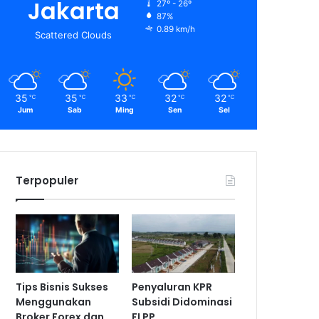
Jakarta
27º - 26º
87%
0.89 km/h
Scattered Clouds
35
35
33
32
32
℃
℃
℃
℃
℃
Jum
Sab
Ming
Sen
Sel
Terpopuler
Tips Bisnis Sukses
Penyaluran KPR
Menggunakan
Subsidi Didominasi
Broker Forex dan
FLPP