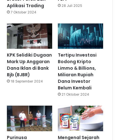
Aplikasi Trading
28 Juli 2025
7 Oktober 2024
KPK Selidiki Dugaan
Tertipu Investasi
Mark Up Anggaran
Bodong Kripto
Dana Iklan di Bank
Limmo & Billions,
Bjb (BJBR)
Miliaran Rupiah
Dana Investor
18 September 2024
Belum Kembali
21 Oktober 2024
Purinusa
Mengenal Sejarah