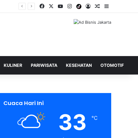
Facebook
X
YouTube
Instagram
Tiktok
Log In
Shuffle Berita
Sidebar
KULINER
PARIWISATA
KESEHATAN
OTOMOTIF
Cuaca Hari Ini
33
℃