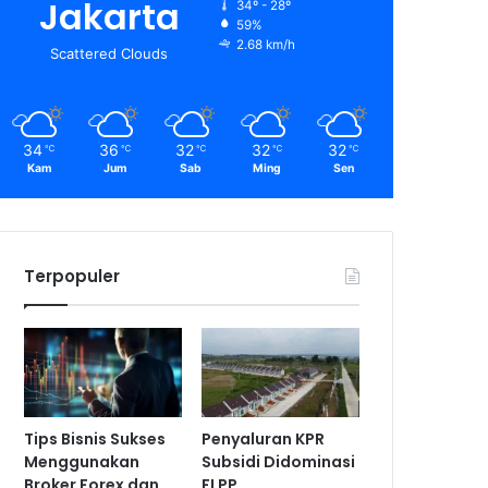
Jakarta
34º - 28º
59%
2.68 km/h
Scattered Clouds
34
36
32
32
32
℃
℃
℃
℃
℃
Kam
Jum
Sab
Ming
Sen
Terpopuler
Tips Bisnis Sukses
Penyaluran KPR
Menggunakan
Subsidi Didominasi
Broker Forex dan
FLPP