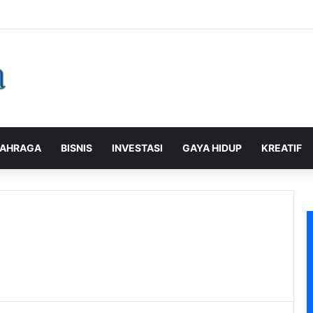
alaman Pelanggan, PLN Icon Plus Sabet Tiga Penghargaan CCW 2026
AHRAGA
BISNIS
INVESTASI
GAYA HIDUP
KREATIF