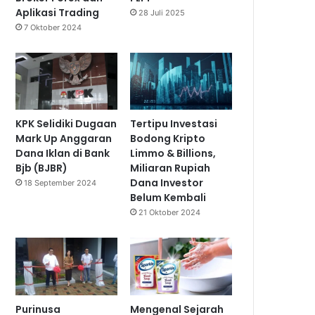
Aplikasi Trading
28 Juli 2025
7 Oktober 2024
KPK Selidiki Dugaan
Tertipu Investasi
Mark Up Anggaran
Bodong Kripto
Dana Iklan di Bank
Limmo & Billions,
Bjb (BJBR)
Miliaran Rupiah
Dana Investor
18 September 2024
Belum Kembali
21 Oktober 2024
Purinusa
Mengenal Sejarah