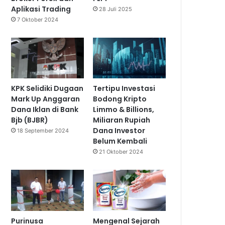
Aplikasi Trading
28 Juli 2025
7 Oktober 2024
KPK Selidiki Dugaan
Tertipu Investasi
Mark Up Anggaran
Bodong Kripto
Dana Iklan di Bank
Limmo & Billions,
Bjb (BJBR)
Miliaran Rupiah
Dana Investor
18 September 2024
Belum Kembali
21 Oktober 2024
Purinusa
Mengenal Sejarah