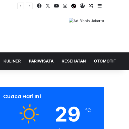
Facebook
X
YouTube
Instagram
Tiktok
Log In
Shuffle Berita
Sidebar
KULINER
PARIWISATA
KESEHATAN
OTOMOTIF
Cuaca Hari Ini
29
℃