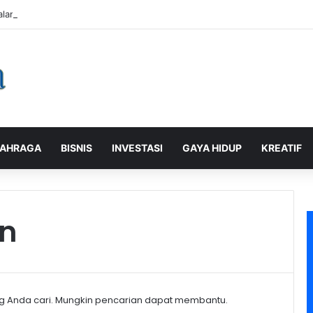
alaman Pelanggan, PLN Icon Plus Sabet Tiga Penghargaan CCW 2026
AHRAGA
BISNIS
INVESTASI
GAYA HIDUP
KREATIF
an
g Anda cari. Mungkin pencarian dapat membantu.