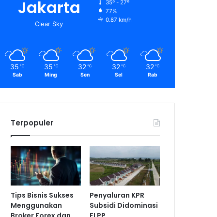
Jakarta
35º - 27º
77%
0.87 km/h
Clear Sky
35
35
32
32
32
℃
℃
℃
℃
℃
Sab
Ming
Sen
Sel
Rab
Terpopuler
Tips Bisnis Sukses
Penyaluran KPR
Menggunakan
Subsidi Didominasi
Broker Forex dan
FLPP