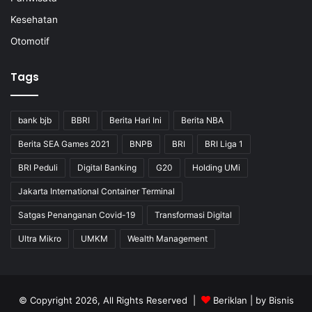
Kesehatan
Otomotif
Tags
bank bjb
BBRI
Berita Hari Ini
Berita NBA
Berita SEA Games 2021
BNPB
BRI
BRI Liga 1
BRI Peduli
Digital Banking
G20
Holding UMi
Jakarta International Container Terminal
Satgas Penanganan Covid-19
Transformasi Digital
Ultra Mikro
UMKM
Wealth Management
© Copyright 2026, All Rights Reserved |
Beriklan
| by
Bisnis