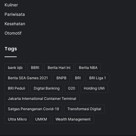
Kuliner
Pariwisata
Kesehatan
Otomotif
Tags
bank bjb
BBRI
Berita Hari Ini
Berita NBA
Berita SEA Games 2021
BNPB
BRI
BRI Liga 1
BRI Peduli
Digital Banking
G20
Holding UMi
Jakarta International Container Terminal
Satgas Penanganan Covid-19
Transformasi Digital
Ultra Mikro
UMKM
Wealth Management