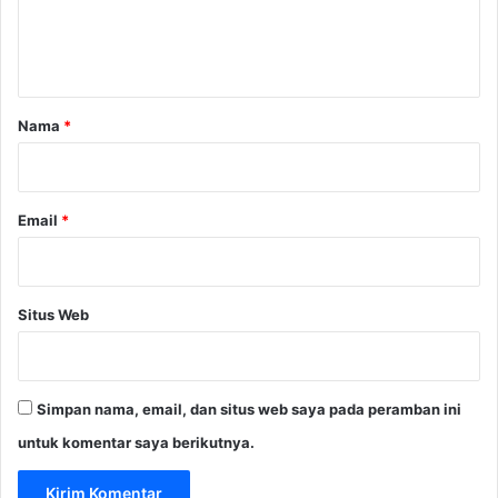
k
n
a
t
t
a
r
Nama
*
*
Email
*
Situs Web
Simpan nama, email, dan situs web saya pada peramban ini
untuk komentar saya berikutnya.