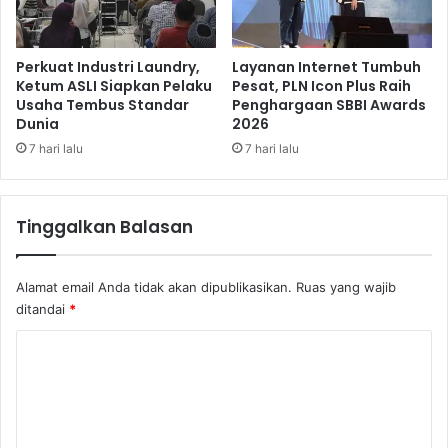
b
u
u
k
k
a
Perkuat Industri Laundry,
Layanan Internet Tumbuh
a
n
Ketum ASLI Siapkan Pelaku
Pesat, PLN Icon Plus Raih
Usaha Tembus Standar
Penghargaan SBBI Awards
P
Dunia
2026
e
n
7 hari lalu
7 hari lalu
g
i
b
Tinggalkan Balasan
u
l
a
Alamat email Anda tidak akan dipublikasikan.
Ruas yang wajib
n
ditandai
*
M
a
K
s
o
y
a
m
r
e
a