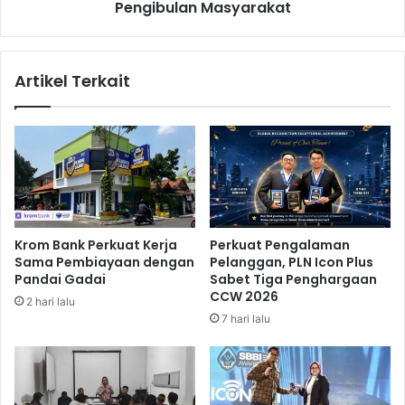
l
Pengibulan Masyarakat
b
U
a
n
g
t
i
Artikel Terkait
u
a
k
n
M
S
e
e
l
r
a
t
j
i
u
f
D
i
Krom Bank Perkuat Kerja
Perkuat Pengalaman
i
k
Sama Pembiayaan dengan
Pelanggan, PLN Icon Plus
M
a
Pandai Gadai
Sabet Tiga Penghargaan
i
t
CCW 2026
2 hari lalu
a
T
7 hari lalu
m
a
i
n
T
a
e
h
r
B