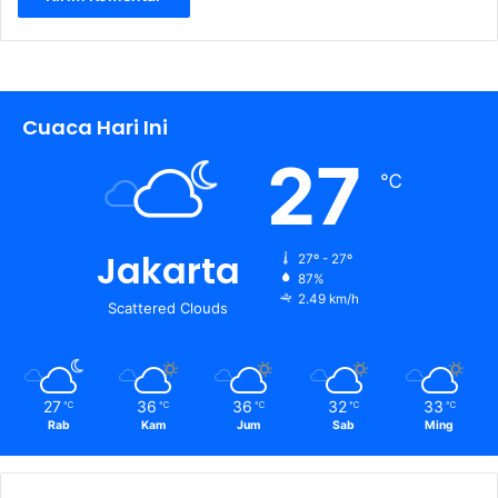
Cuaca Hari Ini
27
℃
Jakarta
27º - 27º
87%
2.49 km/h
Scattered Clouds
27
36
36
32
33
℃
℃
℃
℃
℃
Rab
Kam
Jum
Sab
Ming