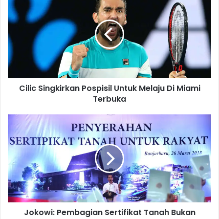
i
l
i
c
S
i
n
g
Cilic Singkirkan Pospisil Untuk Melaju Di Miami
k
Terbuka
i
r
k
J
a
o
n
k
P
o
o
w
s
i
p
:
i
P
s
e
i
Jokowi: Pembagian Sertifikat Tanah Bukan
m