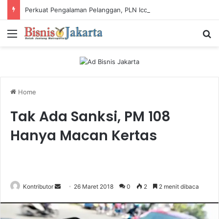
Perkuat Pengalaman Pelanggan, PLN Icon Plus Sabet Tiga Penghargaan CCW 2026
Menu
Ca
Home
Tak Ada Sanksi, PM 108
Hanya Macan Kertas
Kontributor
S
26 Maret 2018
0
2
2 menit dibaca
e
n