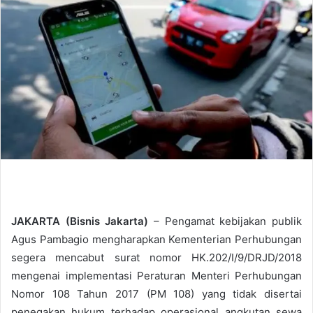
d
a
n
e
m
a
i
l
JAKARTA (Bisnis Jakarta)
– Pengamat kebijakan publik
Agus Pambagio mengharapkan Kementerian Perhubungan
segera mencabut surat nomor HK.202/I/9/DRJD/2018
mengenai implementasi Peraturan Menteri Perhubungan
Nomor 108 Tahun 2017 (PM 108) yang tidak disertai
penegakan hukum terhadap operasional angkutan sewa