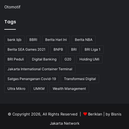
Otomotif
Tags
bank bjb
BBRI
Berita Hari Ini
Berita NBA
Berita SEA Games 2021
BNPB
BRI
BRI Liga 1
BRI Peduli
Digital Banking
G20
Holding UMi
Jakarta International Container Terminal
Satgas Penanganan Covid-19
Transformasi Digital
Ultra Mikro
UMKM
Wealth Management
© Copyright 2026, All Rights Reserved |
Beriklan
| by
Bisnis
Jakarta Network