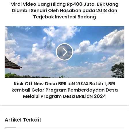
Viral Video Uang Hilang Rp400 Juta, BRI: Uang
o
Diambil Sendiri Oleh Nasabah pada 2018 dan
U
a
Terjebak Investasi Bodong
n
g
K
H
i
i
c
l
k
a
O
n
f
g
f
R
N
p
e
4
Kick Off New Desa BRILiaN 2024 Batch 1, BRI
w
0
kembali Gelar Program Pemberdayaan Desa
D
0
e
Melalui Program Desa BRILiaN 2024
J
s
u
a
t
B
Artikel Terkait
a
R
,
I