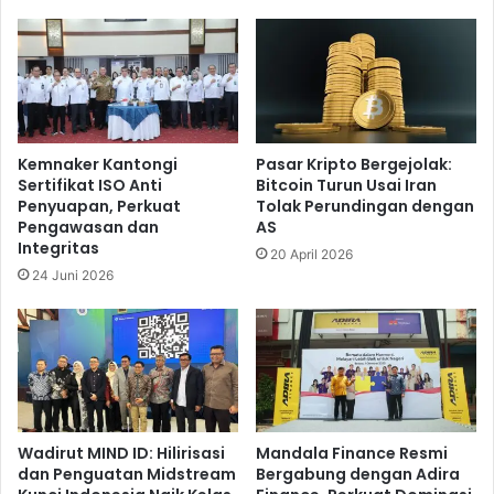
B
L
R
i
I
a
:
N
U
2
a
0
n
2
Kemnaker Kantongi
Pasar Kripto Bergejolak:
g
4
Sertifikat ISO Anti
Bitcoin Turun Usai Iran
D
B
Penyuapan, Perkuat
Tolak Perundingan dengan
i
a
Pengawasan dan
AS
a
t
Integritas
20 April 2026
m
c
24 Juni 2026
b
h
i
1
l
,
S
B
e
R
n
I
d
k
i
e
Wadirut MIND ID: Hilirisasi
Mandala Finance Resmi
r
dan Penguatan Midstream
Bergabung dengan Adira
m
i